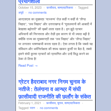
प्रयोगशाला
October 15, 2023
-
फ़ासीवाद
,
साम्‍प्रदायिकता
-
Tagged:
अपूर्व
-
no comments
आरएसएस का मुखपत्र ‘पाञ्जन्य’ रोज़ कहीं न कहीं से “लैण्ड
जिहाद”, “लव जिहाद” और उत्तराखण्ड में “मुसलमानों की आबादी में
बेतहाशा बढ़ोत्तरी” की ख़बरें लाता रहता है। इन झूठे प्रचार
अभियानों की निरन्तरता और तेज़ी इस कारण से भी ज़्यादा बढ़ी है
क्योंकि राज्य का मुख्यमन्त्री तक “लव जिहाद” और “लैण्ड जिहाद”
पर लगातार भाषणबाजी करता रहता है। ऐसा लगता है कि जबसे यह
संविधान और धर्मनिरपेक्षता की शपथ खाकर कुर्सी पर बैठा है, तबसे
इसने संघी कुत्सा प्रचारों को प्रमाणित और उन्हें सिद्ध करने का
ठेका ले लिया है!
Read Post →
ग्रेटर हैदराबाद नगर निगम चुनाव के
नतीजे : तेलंगाना व आन्ध्र में संघी
फ़ासीवादी राजनीति की छलाँग के संकेत
February 1, 2021
-
फ़ासीवाद
,
चुनाव
,
साम्‍प्रदायिकता
-
Tagged:
पराग
-
no comments