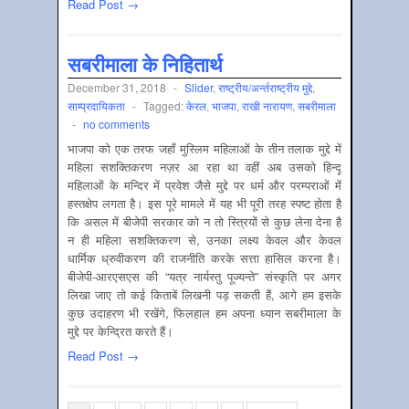
Read Post →
सबरीमाला के निहितार्थ
December 31, 2018
-
Slider
,
राष्‍ट्रीय/अर्न्‍तराष्‍ट्रीय मुद्दे
,
साम्‍प्रदायिकता
-
Tagged:
केरल
,
भाजपा
,
राखी नारायण
,
सबरीमाला
-
no comments
भाजपा को एक तरफ जहाँ मुस्लिम महिलाओं के तीन तलाक मुद्दे में
महिला सशक्तिकरण नज़र आ रहा था वहीं अब उसको हिन्दू
महिलाओं के मन्दिर में प्रवेश जैसे मुद्दे पर धर्म और परम्पराओं में
हस्तक्षेप लगता है। इस पूरे मामले में यह भी पूरी तरह स्पष्ट होता है
कि असल में बीजेपी सरकार को न तो स्त्रियों से कुछ लेना देना है
न ही महिला सशक्तिकरण से, उनका लक्ष्य केवल और केवल
धार्मिक ध्रुवीकरण की राजनीति करके सत्ता हासिल करना है।
बीजेपी-आरएसएस की “यत्र नार्यस्तु पूज्यन्ते” संस्कृति पर अगर
लिखा जाए तो कई किताबें लिखनी पड़ सकती हैं, आगे हम इसके
कुछ उदाहरण भी रखेंगे, फिलहाल हम अपना ध्यान सबरीमाला के
मुद्दे पर केन्द्रित करते हैं।
Read Post →