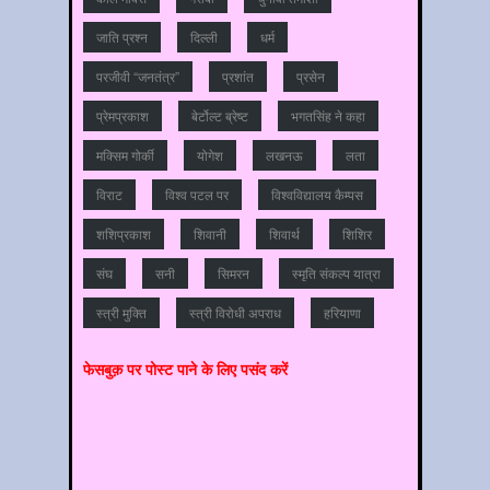
जाति प्रश्‍न
दिल्‍ली
धर्म
परजीवी “जनतंत्र”
प्रशांत
प्रसेन
प्रेमप्रकाश
बेर्टोल्ट ब्रेष्ट
भगतसिंह ने कहा
मक्सिम गोर्की
योगेश
लखनऊ
लता
विराट
विश्‍व पटल पर
विश्‍वविद्यालय कैम्‍पस
शशिप्रकाश
शिवानी
शिवार्थ
शिशिर
संघ
सनी
सिमरन
स्मृति संकल्प यात्रा
स्‍त्री मुक्ति
स्‍त्री विरोधी अपराध
हरियाणा
फेसबुक़ पर पोस्‍ट पाने के लिए पसंद करें