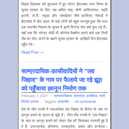
पिछले दिसम्बर की शुरुआत में हुए ग्रेटर हैदराबाद नगर निगम के
चुनाव प्रचार के लिए जब अमित शाह, योगी आदित्यनाथ, स्मृति
इरानी, जे.पी. नड्डा और जावड़ेकर जैसे फ़ासिस्ट नेताओं ने
हैदराबाद में डेरा डाला तो कई लोगों को बहुत ताज्जुब हुआ कि भला
एक स्थानीय निकाय के चुनाव में इतने दिग्गज नेता क्यों कूद पड़े हैं।
यहाँ तक कि नरेन्द्र मोदी भी कोरोना वैक्सीन बनाने वाले एक निजी
लैब का दौरा करने के बहाने चुनाव प्रचार के आख़ि‍री दिन हैदराबाद
पहुँच गये।
Read Post →
साम्प्रदायिक-फ़ासीवादियों ने “लव
जिहाद” के नाम पर फैलाये जा रहे झूठ
को पहुँचाया क़ानून निर्माण तक
February 1, 2021
-
साम्‍प्रदायिकता
,
दमनतंत्र
,
फ़ासीवाद
,
स्त्री
विरोधी अपराध
-
Tagged:
इन्द्रजीत
-
no comments
देश के पाँच राज्यों में तथाकथित लव जिहाद के विरोध के नाम पर
क़ानून बनाने के ऐलान हो चुके हैं। जिन पाँच राज्यों में “लव जिहाद”
के नाम पर क़ानून बनाने को लेकर देश की सियासत गरमायी हुई है
वे हैं: उत्तरप्रदेश, हरियाणा, मध्यप्रदेश, असम और कर्नाटक।