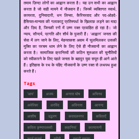
तमाम ज़िन्दा लोगों का आह्वान करता है। यह उन सभी का आह्वान
करता है जो सही मायने में नौजवान हैं। जिनमें व्यक्तिगत स्वार्थ,
कायरता, दुनियादारी, धन लिप्सा, कैरियरवाद और पद-ओहदे-
हैसियत-मान्यता की गलाकाटू प्रतिस्पर्धा के ख़िलाफ़ लड़ने का माद्दा
और ज़िद है, जिनकी रगों में उष्ण रक्त प्रवाहित हो रहा है। जो
न्याय, सौन्दर्य, प्रगति और शौर्य के पुजारी हैं। ‘आह्वान’ जनता की
सेवा में लग जाने के लिए, मेहनतकश अवाम में घुलमिलकर उसकी
मुक्ति का परचम थाम लेने के लिए ऐसे ही नौजवानों का आह्वान
करता है। सामाजिक क्रान्तियों की कठिन शुरुआत की चुनौतियों
को स्वीकारने के लिए पहले जनता के बहादुर युवा सपूत ही आगे आते
हैं। इतिहास के रथ के पहिए नौजवानों के उष्ण रक्त से लथपथ हुआ
करते हैं।
Tags
'आप'
अजय
अन्‍तरा घोष
अभिनव
अमेरिका
अरविंद
अविनाश
आनन्‍द
आशीष
उद्धरण
करावलनगर
कविताऐं
कविता कृष्णापल्लवी
कहानियां
कात्‍यायनी
कार्ल मार्क्स
गरीबी
चुनावी तमाशा