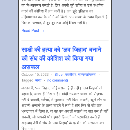
का मिथ्याकरण करती है, फ़िर अपनी पूरी शक्ति से उसे स्थापित
करने की कोशिश में लग जाती है। एक झूठे इतिहास का
महिमामण्डन कर के लोगों को किसी “रामराज्य” के ख़्वाब दिखाती है,
जिसका सच्चाई से दूर-दूर तक कोई रिश्ता नहीं है।
Read Post →
साक्षी की हत्या को ‘लव जिहाद’ बनाने
की संघ की कोशिश को किया गया
असफल
October 15, 2023
-
Slider
,
फ़ासीवाद
,
साम्‍प्रदायिकता
-
Tagged:
भारत
-
no comments
वास्तव में, ‘लव जिहाद’ कोई मसला है ही नहीं। ‘लव जिहाद’ तो
बहाना है, जनता ही निशाना है। मोदी सरकार जनता को रोज़गार
नहीं दे सकती, महँगाई से छुटकारा नहीं दिला सकती, खुले तौर पर
अडानी-अम्बानी के तलवे चाटने में लगी है और सिर से पाँव तक
भ्रष्टाचार में लिप्त है, तो वह उन असली मसलों पर बात कर ही नहीं
सकती, जो आपकी और हमारी ज़िन्दगी को प्रभावित करते हैं।
शाहाबाद डेरी में संघ के ‘लव जिहाद’ के प्रयोग को असफल कर
दिया गया।