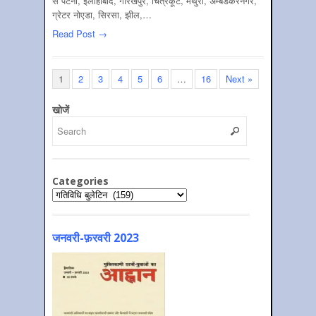
से पटना, इलाहाबाद, गोरखपुर, चित्रकूट, मथुरा, अम्बेडकरनगर,
ग्रेटर नोएडा, सिरसा, झील,…
Read Post →
1
2
3
4
5
6
…
16
Next »
खोजें
Categories
Categories
जनवरी-फ़रवरी 2023