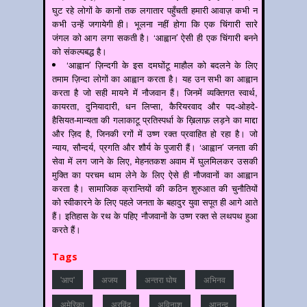
घुट रहे लोगों के कानों तक लगातार पहुँचती हमारी आवाज़ कभी न
कभी उन्हें जगायेगी ही। भूलना नहीं होगा कि एक चिंगारी सारे
जंगल को आग लगा सकती है। ‘आह्वान’ ऐसी ही एक चिंगारी बनने
को संकल्पबद्ध है।
‘आह्वान’ ज़िन्दगी के इस दमघोंटू माहौल को बदलने के लिए
तमाम ज़िन्दा लोगों का आह्वान करता है। यह उन सभी का आह्वान
करता है जो सही मायने में नौजवान हैं। जिनमें व्यक्तिगत स्वार्थ,
कायरता, दुनियादारी, धन लिप्सा, कैरियरवाद और पद-ओहदे-
हैसियत-मान्यता की गलाकाटू प्रतिस्पर्धा के ख़िलाफ़ लड़ने का माद्दा
और ज़िद है, जिनकी रगों में उष्ण रक्त प्रवाहित हो रहा है। जो
न्याय, सौन्दर्य, प्रगति और शौर्य के पुजारी हैं। ‘आह्वान’ जनता की
सेवा में लग जाने के लिए, मेहनतकश अवाम में घुलमिलकर उसकी
मुक्ति का परचम थाम लेने के लिए ऐसे ही नौजवानों का आह्वान
करता है। सामाजिक क्रान्तियों की कठिन शुरुआत की चुनौतियों
को स्वीकारने के लिए पहले जनता के बहादुर युवा सपूत ही आगे आते
हैं। इतिहास के रथ के पहिए नौजवानों के उष्ण रक्त से लथपथ हुआ
करते हैं।
Tags
'आप'
अजय
अन्‍तरा घोष
अभिनव
अमेरिका
अरविंद
अविनाश
आनन्‍द