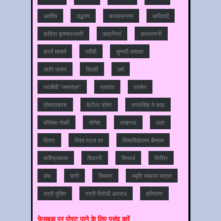
आशीष
उद्धरण
करावलनगर
कविताऐं
कविता कृष्णापल्लवी
कहानियां
कात्‍यायनी
कार्ल मार्क्स
गरीबी
चुनावी तमाशा
जाति प्रश्‍न
दिल्‍ली
धर्म
परजीवी “जनतंत्र”
प्रशांत
प्रसेन
प्रेमप्रकाश
बेर्टोल्ट ब्रेष्ट
भगतसिंह ने कहा
मक्सिम गोर्की
योगेश
लखनऊ
लता
विराट
विश्‍व पटल पर
विश्‍वविद्यालय कैम्‍पस
शशिप्रकाश
शिवानी
शिवार्थ
शिशिर
संघ
सनी
सिमरन
स्मृति संकल्प यात्रा
स्‍त्री मुक्ति
स्‍त्री विरोधी अपराध
हरियाणा
फेसबुक़ पर पोस्‍ट पाने के लिए पसंद करें