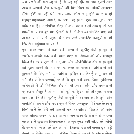
याद रखने की बात यह भी है कि यह वही दौर था जब दूसरी ओर
अम्बानी-अडानी जैसे धनपशुओं की विलासिता की मीनारें लगातार
ऊँची होती जा रही थीं। चार लेबर कोड लागू होने के साथ ही
मज़दूर-मेहनतकश आबादी पर जारी यह हमला एक नये मुक़ाम पर
पहुँच गया है। असंगठित क्षेत्र में काम करने वाली आबादी तो इन
हमलों की सबसे बुरी मार झेलती ही है, लेकिन अब संगठित क्षेत्र की
आबादी से भी सारी सुरक्षा छीन कर उन्हें असंगठित मज़दूरों की ही
स्थिति में पहुँचाया जा रहा है।
इन ग्यारह सालों में फ़ासीवादी सत्ता ने यूएपीए जैसे क़ानूनों में
संशोधन करके फ़ासीवादी दमन तंत्र के शिकंज़े को और मजबूत
किया है। न्याय प्रणाली में सुधार और औपनिवेशिक दौर के क़ानूनों
को ख़त्म करने के नाम पर हर तरह के जनवादी अधिकारों को
कुचलने के लिए नयी आपराधिक प्रक्रिया संहिताएँ लागू कर दी
गयी हैं। लेकिन सच्चाई यह है कि इन नयी आपराधिक प्रक्रिया
संहिताओं में औपनिवेशिक दौर से भी ज़्यादा बर्बर और दमनकारी
प्रावधान मौजूद हैं जो न्याय की पूरी प्रक्रिया को ही प्रहसन बना
कर रख देते हैं। यूएपीए जैसे क़ानूनों में बदलाव करके इसे और
जनविरोधी बनाने और महाराष्ट्र में विशेष जनसुरक्षा विधेयक के लागू
किये जाने के पीछे की असली मंशा फ़ासीवादी शिकंज़े को और
चाक-चौबन्द करना ही है। अपने शासन काल के बीच में ही भाजपा
सरकार ने कुख्यात विभाजनकारी क़ानून एनआरसी-सीएए को लोगों
के ऊपर थोपने की कोशिश की थी, जिसका देश की जनता द्वारा बड़े
पैमाने पर विरोध हुआ था। लेकिन बिहार में चुनावों के दौरान वोटर