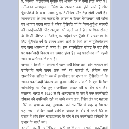
है, जिसके फलस्वरूप मुनाफ़े की औसत दर में कमी होती जाती है।
नतीजतन लाभप्रदन निवेश के अवसर कम होते जाते हैं और
पूँजीपतियों के बीच गलाकाटू प्रतियोगिता और तेज़ होती जाती है।
लाभप्रदता के इस संकट के कारण न केवल बेरोज़गारों की फ़ौज़
का आकार बढ़ता जाता है बल्कि पूँजीपति वर्ग के निम्न-बुर्जुआ संस्तरों
की तबाही-बर्बादी और असुरक्षा भी बढ़ती जाती है। आर्थिक संकट
के किसी विशिष्ट सन्धिबिन्दु पर पहुँचने पर पूँजीवादी राज्यसत्ता के
लिए पूँजीपति वर्ग के अलग-अलग धड़ों के हितों का सामूहिकीकरण
कर पाना असम्भव हो जाता है। इस राजनीतिक संकट के पैदा होने
पर फ़ासीवादी विकल्प का उभार होता है। यह फ़ासीवाद की पहली
सामान्य अभिलाक्षणिकता है।
वास्तव में किसी भी समाज में फ़ासीवादी विचारधारा और संगठन की
उपस्थिति लम्बे समय तक बनी रह सकती है, लेकिन एक
राजनीतिक शक्ति के रूप में फ़ासीवाद का उभार या पूँजीपति वर्ग के
सामने फ़ासीवादी विकल्प का चुनाव आर्थिक संकटों के एक विशिष्ट
सन्धिबिन्दु पर पैदा हुए राजनीतिक संकट की ही देन होता है।
मसलन, भारत में 1925 से ही आरएसएस के रूप में एक फ़ासीवादी
संगठन की उपस्थिति रही जो लम्बे समय तक, विशेष तौर पर महात्मा
गाँधी की हत्या के बाद, मुख्यधारा की राजनीति से बाहर हाशिये पर
पड़ा रहा। लेकिन बढ़ते आर्थिक संकट के दौर में पहले 80 के
दशक में और फ़िर नवउदारवाद के दौर में हम फ़ासीवादी शक्तियों के
उभार के साक्षी बने।
इसकी दूसरी चारित्रिक अभिलाक्षणिकता इसकी फ़ासीवादी