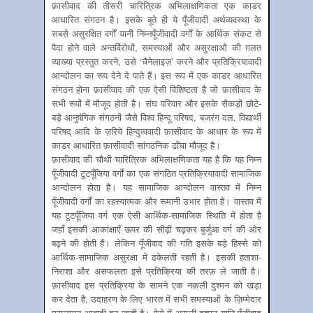
फ़ासीवाद की तीसरी चारित्रिक अभिलाक्षणिकता एक काडर
आधारित संगठन है। इसके बूते ही ये पूँजीवादी अर्थव्यवस्था के
सबसे असुरक्षित वर्गों यानी निम्नपूँजीवादी वर्गों के आर्थिक संकट से
पैदा होने वाले अन्तर्विरोधों, समस्याओं और असुरक्षाओं की ग़लत
व्याख्या प्रस्तुत करने, उसे ‘चैनेलाइज़’ करने और प्रतिक्रियावादी
आन्दोलन का रूप देने दे पाते हैं। इस रूप में एक काडर आधारित
संगठन होना फ़ासीवाद की एक ऐसी विशिष्टता है जो फ़ासीवाद के
सभी रूपों में मौजूद होती है। संघ परिवार और इसके सैकड़ों छोटे-
बड़े आनुषंगिक संगठनों जैसे विश्व हिन्दू परिषद, बजरंग दल, विद्यार्थी
परिषद् आदि के ज़रिये हिन्दुत्ववादी फ़ासीवाद के आधार के रूप में
काडर आधारित फ़ासीवादी सांगठनिक ढाँचा मौजूद है।
फ़ासीवाद की चौथी चारित्रिक अभिलाक्षणिकता यह है कि यह निम्न
पूँजीवादी टुटपूँजिया वर्गों का एक संगठित प्रतिक्रियावादी सामाजिक
आन्दोलन होता है। यह सामाजिक आन्दोलन वास्तव में निम्न
पूँजीवादी वर्गों का रहस्यात्मक और रूमानी उभार होता है। वास्तव में
यह टुटपूँजिया वर्ग एक ऐसी आर्थिक-सामाजिक स्थिति में होता है
जहाँ इसकी आकांक्षाएँ ऊपर की सीढ़ी चढ़कर बुर्जुआ वर्ग की ओर
बढ़ने की होती हैं। लेकिन पूँजीवाद की गति इसके बड़े हिस्से को
आर्थिक-सामाजिक असुरक्षा में ढकेलती रहती है। इसकी हताशा-
निराशा और असफलता इसे प्रतिक्रिया की तरफ़ ले जाती है।
फ़ासीवाद इस प्रतिक्रिया के सामने एक नक़ली दुश्मन को खड़ा
कर देता है, उदाहरण के लिए भारत में सभी समस्याओं के ज़िम्मेदार
मुसलमान आबादी बन जाती है। ऐसे में असली दुश्मन यानि पूँजीवाद