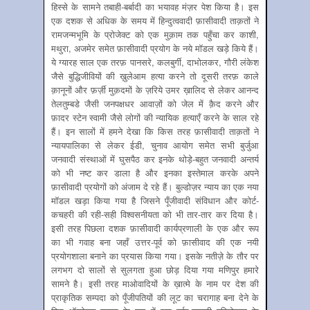
हिस्से के सामने तबाही-बर्बादी का भयावह मंज़र पेश किया है। इस
एक दशक से अधिक के समय में हिन्दुत्ववादी फ़ासीवादी ताक़तों ने
रामजन्मभूमि के प्रोजेक्ट को एक मुक़ाम तक पहुँचा कर काशी,
मथुरा, अजमेर समेत फ़ासीवादी प्रयोग के नये मॉडल खड़े किये हैं।
ये ग्यारह साल एक तरफ़ पानसरे, कलबुर्गी, दाभोलकर, गौरी लंकेश
जैसे बुद्धिजीवियों की ख़ुलेआम हत्या करने तो दूसरी तरफ़ काले
क़ानूनों और फ़र्ज़ी मुक़दमों के ज़रिये उमर ख़ालिद से लेकर आनन्द
तेलतुम्बडे जैसी जनपक्षधर आवाज़ों को जेल में क़ैद करने और
फ़ादर स्टेन स्वामी जैसे लोगों की न्यायिक हत्याएँ करने के साल रहे
हैं। इन सालों में हमने देखा कि किस तरह फ़ासीवादी ताक़तों ने
न्यायपालिका से लेकर ईडी, चुनाव आयोग समेत सभी बुर्जुआ
जनवादी संस्थाओं में घुसपैठ कर इनके थोड़े-बहुत जनवादी अन्तर्य
को भी नष्ट कर डाला है और इनका इस्तेमाल करके अपने
फ़ासीवादी प्रयोगों को अंजाम दे रहे हैं। बुल्डोज़र न्याय का एक नया
मॉडल खड़ा किया गया है जिसने पूँजीवादी संविधान और कोर्ट-
कचहरी की रही-सही विश्वसनीयता को भी तार-तार कर दिया है।
इसी तरह पिछला दशक फ़ासीवादी कार्यप्रणाली के एक और रूप
का भी गवाह बना जहाँ उत्तर-पूर्व को फ़ासीवाद की एक नयी
प्रयोगशाला बनाने का प्रयास किया गया। इसके नतीज़े के तौर पर
लगभग दो सालों से सुलगता हुआ छोड़ दिया गया मणिपुर हमारे
सामने है। इसी तरह माओवादियों के ख़ात्मे के नाम पर देश की
प्राकृतिक सम्पदा को पूँजीपतियों की लूट का चरागाह बना देने के