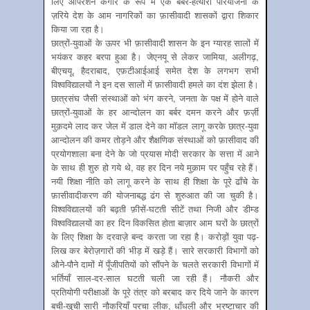
लिए ऑपरेशन कगार के रूप में एक बर्बर-हत्यारी परियोजना के
ज़रिये देश के आम नागरिकों का फ़ासीवादी शासकों द्वारा शिकार
किया जा रहा है।
छात्रों-युवाओं के ऊपर भी फ़ासीवादी शासन के इन ग्यारह सालों में
भयंकर कहर बरपा हुआ है। जेएनयू से लेकर जामिया, अलीगढ़,
बीएचयू, हैदराबाद, एफ़टीआईआई समेत देश के लगभग सभी
विश्वविद्यालयों ने इन दस सालों में फ़ासीवादी हमले का दंश झेला है।
छात्रसंघ जैसी संस्थाओं को भंग करने, जनता के पक्ष में होने वाले
छात्रों-युवाओं के हर आन्दोलन का बर्बर दमन करने और फ़र्ज़ी
मुक़दमे लाद कर जेल में डाल देने का मॉडल लागू करके छात्र-युवा
आन्दोलन की कमर तोड़ने और शैक्षणिक संस्थाओं को फ़ासीवाद की
प्रयोगशाला बना देने के जो प्रयास मोदी सरकार के सत्ता में आने
के साथ ही शुरु हो गये थे, वह हर दिन नये मुक़ाम पर पहुँच रहे हैं।
नयी शिक्षा नीति को लागू करने के साथ ही शिक्षा के पूरे ढाँचे के
फ़ासीवादीकरण की योजनाबद्ध ढंग से शुरुआत की जा चुकी है।
विश्वविद्यालयों की बढ़ती फ़ीसें-घटती सीटें तथा निजी और डीम्ड
विश्वविद्यालयों का हर दिन विकसित होता बाज़ार आम घरों के छात्रों
के लिए शिक्षा के दरवाज़े बन्द करता जा रहा है। करोड़ों युवा पढ़-
लिख कर बेरोज़गारों की भीड़ में खड़े हैं। सारे सरकारी विभागों को
औने-पौने दामों में पूँजीपतियों को सौंपने के चलते सरकारी विभागों में
भर्तियाँ साल-दर-साल घटती चली जा रही हैं। नौकरी और
प्रतियोगी परीक्षाओं के पूरे तंत्र को बरबाद कर दिये जाने के कारण
बची-खुची सारी नौकरियाँ परचा लीक, धाँधली और भ्रष्टाचार की