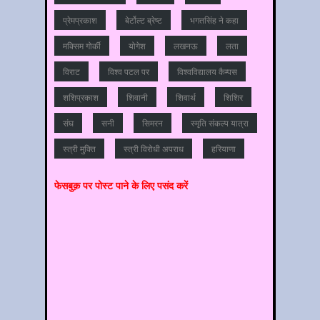
प्रेमप्रकाश
बेर्टोल्ट ब्रेष्ट
भगतसिंह ने कहा
मक्सिम गोर्की
योगेश
लखनऊ
लता
विराट
विश्‍व पटल पर
विश्‍वविद्यालय कैम्‍पस
शशिप्रकाश
शिवानी
शिवार्थ
शिशिर
संघ
सनी
सिमरन
स्मृति संकल्प यात्रा
स्‍त्री मुक्ति
स्‍त्री विरोधी अपराध
हरियाणा
फेसबुक़ पर पोस्‍ट पाने के लिए पसंद करें