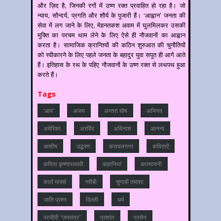
और ज़िद है, जिनकी रगों में उष्ण रक्त प्रवाहित हो रहा है। जो
न्याय, सौन्दर्य, प्रगति और शौर्य के पुजारी हैं। ‘आह्वान’ जनता की
सेवा में लग जाने के लिए, मेहनतकश अवाम में घुलमिलकर उसकी
मुक्ति का परचम थाम लेने के लिए ऐसे ही नौजवानों का आह्वान
करता है। सामाजिक क्रान्तियों की कठिन शुरुआत की चुनौतियों
को स्वीकारने के लिए पहले जनता के बहादुर युवा सपूत ही आगे आते
हैं। इतिहास के रथ के पहिए नौजवानों के उष्ण रक्त से लथपथ हुआ
करते हैं।
Tags
'आप'
अजय
अन्‍तरा घोष
अभिनव
अमेरिका
अरविंद
अविनाश
आनन्‍द
आशीष
उद्धरण
करावलनगर
कविताऐं
कविता कृष्णापल्लवी
कहानियां
कात्‍यायनी
कार्ल मार्क्स
गरीबी
चुनावी तमाशा
जाति प्रश्‍न
दिल्‍ली
धर्म
परजीवी “जनतंत्र”
प्रशांत
प्रसेन