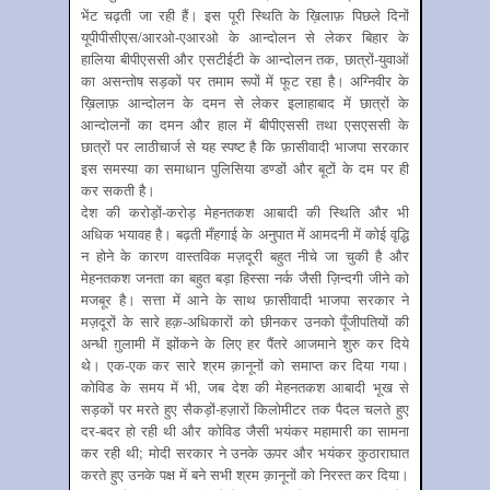
भेंट चढ़ती जा रही हैं। इस पूरी स्थिति के ख़िलाफ़ पिछले दिनों
यूपीपीसीएस/आरओ-एआरओ के आन्दोलन से लेकर बिहार के
हालिया बीपीएससी और एसटीईटी के आन्दोलन तक, छात्रों-युवाओं
का असन्तोष सड़कों पर तमाम रूपों में फूट रहा है। अग्निवीर के
ख़िलाफ़ आन्दोलन के दमन से लेकर इलाहाबाद में छात्रों के
आन्दोलनों का दमन और हाल में बीपीएससी तथा एसएससी के
छात्रों पर लाठीचार्ज से यह स्पष्ट है कि फ़ासीवादी भाजपा सरकार
इस समस्या का समाधान पुलिसिया डण्डों और बूटों के दम पर ही
कर सकती है।
देश की करोड़ों-करोड़ मेहनतकश आबादी की स्थिति और भी
अधिक भयावह है। बढ़ती मँहगाई के अनुपात में आमदनी में कोई वृद्धि
न होने के कारण वास्तविक मज़दूरी बहुत नीचे जा चुकी है और
मेहनतकश जनता का बहुत बड़ा हिस्सा नर्क जैसी ज़िन्दगी जीने को
मजबूर है। सत्ता में आने के साथ फ़ासीवादी भाजपा सरकार ने
मज़दूरों के सारे हक़-अधिकारों को छीनकर उनको पूँजीपतियों की
अन्धी ग़ुलामी में झोंकने के लिए हर पैंतरे आजमाने शुरु कर दिये
थे। एक-एक कर सारे श्रम क़ानूनों को समाप्त कर दिया गया।
कोविड के समय में भी, जब देश की मेहनतकश आबादी भूख से
सड़कों पर मरते हुए सैकड़ों-हज़ारों किलोमीटर तक पैदल चलते हुए
दर-बदर हो रही थी और कोविड जैसी भयंकर महामारी का सामना
कर रही थी; मोदी सरकार ने उनके ऊपर और भयंकर कुठाराघात
करते हुए उनके पक्ष में बने सभी श्रम क़ानूनों को निरस्त कर दिया।