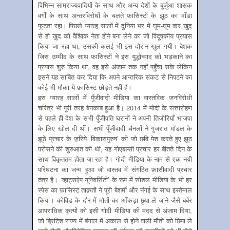
विभिन्न साम्राज्यवादियों के साथ और अन्य देशों के बुर्जुआ शासक
वर्गों के साथ अन्तरविरोधों के चलते फ़ासिस्टों के झूठ का भाँडा
फूटता रहा। पिछले ग्यारह सालों में दुनिया भर में घूम-घूम कर ख़ुद
से ही ख़ुद को वैश्विक नेता होने बना लेने का जो विदूषकीय प्रयास
किया जा रहा था, उसकी कलई भी इस दौरान खुल गयी। बेशक
जिस उम्मीद के साथ फ़ासिस्टों ने इस युद्धोन्माद को भड़काने का
प्रयास शुरु किया था, वह इसे अंजाम तक नहीं पहुँचा सके लेकिन
इसने यह साबित कर दिया कि अपने आन्तरिक संकट से निपटने का
कोई भी मौक़ा ये फ़ासिस्ट छोड़ते नहीं हैं।
इस ग्यारह सालों में पूँजीवादी मीडिया का वास्तविक जनविरोधी
चरित्र भी पूरी तरह बेनकाब हुआ है। 2014 में मोदी के सत्तारोहण
से पहले ही देश के सभी पूँजीपति घरानों ने अपनी तिजोरियाँ भाजपा
के लिए खोल दी थीं। सभी पूँजीवादी चैनलों ने गुजरात मॉडल के
झूठे प्रचार के ज़रिये ‘विकासपुरुष’ की जो छवि पेश करते हुए झूठ
परोसने की शुरुआत की थी, यह गोएबल्सी प्रचार हर बीतते दिन के
साथ विकृततम होता जा रहा है। गोदी मीडिया के नाम से एक नयी
परिघटना का जन्म हुआ जो वास्तव में संगठित फ़ासीवादी प्रचार
तंत्र है। ‘व्हाट्सऐप यूनिवर्सिटी’ के रूप में सोशल मीडिया के भी हर
स्पेस का फ़ासिस्ट ताक़तों ने पूरी बेशर्मी और नंगई के साथ इस्तेमाल
किया। कोविड के दौर में मौतों का आँकड़ा छुपा ले जाने जैसे बर्बर
आपराधिक कृत्यों को इसी गोदी मीडिया की मदद से अंजाम दिया,
जो ब्रिटिश राज्य में बंगाल में अकाल से होने वाली मौतों को छिपा ले