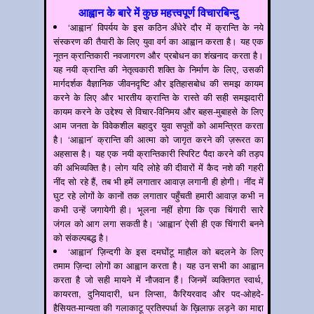
आह्वान के बारे में कुछ महत्त्वपूर्ण विचारबिन्दु
‘आह्वान’ विपर्यय के इस कठिन अँधेरे दौर में क्रान्ति के नये
संस्करण की तैयारी के लिए युवा वर्ग का आह्वान करता है। यह एक
नूतन क्रान्तिकारी नवजागरण और प्रबोधन का शंखनाद करता है।
यह नयी क्रान्ति की नेतृत्वकारी शक्ति के निर्माण के लिए, उसकी
मार्गदर्शक वैज्ञानिक जीवनदृष्टि और इतिहासबोध की समझ कायम
करने के लिए और भारतीय क्रान्ति के रास्ते की सही समझदारी
कायम करने के उद्देश्य से विचार-विनिमय और बहस-मुबाहसे के लिए
आम जनता के विवेकशील बहादुर युवा सपूतों को आमन्त्रित करता
है। ‘आह्वान’ क्रान्ति की आत्मा को जागृत करने की ज़रूरत का
अहसास है। यह एक नयी क्रान्तिकारी स्पिरिट पैदा करने की तड़प
की अभिव्यक्ति है। लोग यदि लोहे की दीवारों में कैद नशे की गहरी
नींद सो रहे हैं, तब भी हमें लगातार आवाज़ लगानी ही होगी। नींद में
घुट रहे लोगों के कानों तक लगातार पहुँचती हमारी आवाज़ कभी न
कभी उन्हें जगायेगी ही। भूलना नहीं होगा कि एक चिंगारी सारे
जंगल को आग लगा सकती है। ‘आह्वान’ ऐसी ही एक चिंगारी बनने
को संकल्पबद्ध है।
‘आह्वान’ ज़िन्दगी के इस दमघोंटू माहौल को बदलने के लिए
तमाम ज़िन्दा लोगों का आह्वान करता है। यह उन सभी का आह्वान
करता है जो सही मायने में नौजवान हैं। जिनमें व्यक्तिगत स्वार्थ,
कायरता, दुनियादारी, धन लिप्सा, कैरियरवाद और पद-ओहदे-
हैसियत-मान्यता की गलाकाटू प्रतिस्पर्धा के ख़िलाफ़ लड़ने का माद्दा