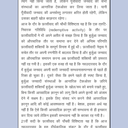
त्याग नहीं किया जाता है, लेकिन पूँजीवादी जनवाद की सभी
संस्थाओं का आन्तरिक टेकओवर कर लिया जाता है। यानी
पूँजीवादी जनवाद की अन्तर्वस्तु लगातार क्षरित होती रहेगी, लेकिन
उसका बाहरी खोल बरक़रार रहेगा।
आज के दौर के फ़ासीवाद की चौथी विशिष्टता यह है कि एक त्रुटि-
निवारक गतिविधि (redemptive activity) के तौर पर
फ़ासीवादियों ने भी अपने अतीत से सबक़ लिया है कि बुर्ज़ुआ जनवाद
को औपचारिक तौर पर समाप्त कर देने की अन्तिम परिणति
फ़ासीवादी शक्तियों के सम्पूर्ण विनाश में हुई थी। फ़ासीवादी नेतृत्व ने
सचेत तौर पर अपनी रणनीति में बदलाव किया है और बुर्जुआ जनवाद
का औपचारिक समापन करना अब फ़ासीवादी शक्तियों की ज़रूरत
नहीं रह गयी है। इसकी एक वजह तो यह है कि नवउदारवाद के दौर
में बुर्जुआ जनवाद अपनी सारी जनवादी सम्भवनासम्पन्नता से पहले ही
रिक्त हो चुका है। दूसरे जैसा कि हमने पहले ही स्पष्ट किया है,
बुर्जुआ जनवादी संस्थाओं के आन्तरिक टेकओवर के ज़रिये
फ़ासीवादी शक्तियाँ बुर्जुआ जनवाद के खोल/रूप को बनाये रखते हुए,
बिना किसी आपवादिक क़ानून को लागू किये अपने कृत्यों को अंजाम
देने में सक्षम है। इसके लिए संसद भंग करने जैसे आपराधिक
क़ानून आदि की कोई आवश्यकता नहीं है। बेशक, इसका अर्थ यह
नहीं है कि ऐसे किसी आपवादिक क़ानून की सम्भावना से ही इनकार
कर दिया जाये लेकिन इसकी सम्भावना नहीं के बराबर रह गयी है।
21वीं सदी के फ़ासीवाद की पाँचवी विशिष्टता यह है कि आज
नवउदारवाद के इस दीर्घकालिक संकट के दौर में फ़ासीवाद