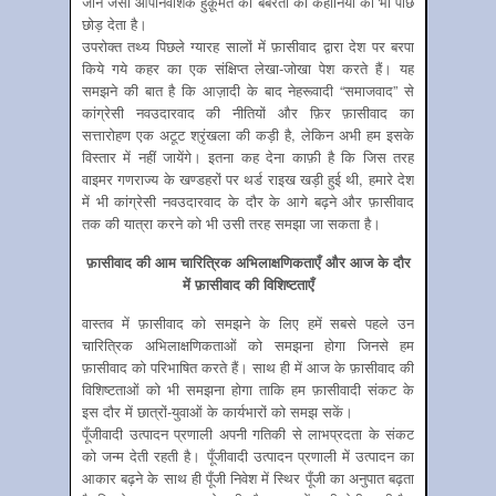
जाने जैसी औपनिवेशिक हुक़ूमत की बर्बरता की कहानियों को भी पीछे
छोड़ देता है।
उपरोक्त तथ्य पिछले ग्यारह सालों में फ़ासीवाद द्वारा देश पर बरपा
किये गये कहर का एक संक्षिप्त लेखा-जोखा पेश करते हैं। यह
समझने की बात है कि आज़ादी के बाद नेहरूवादी “समाजवाद” से
कांग्रेसी नवउदारवाद की नीतियों और फ़िर फ़ासीवाद का
सत्तारोहण एक अटूट श्रृंखला की कड़ी है, लेकिन अभी हम इसके
विस्तार में नहीं जायेंगे। इतना कह देना काफ़ी है कि जिस तरह
वाइमर गणराज्य के खण्डहरों पर थर्ड राइख खड़ी हुई थी, हमारे देश
में भी कांग्रेसी नवउदारवाद के दौर के आगे बढ़ने और फ़ासीवाद
तक की यात्रा करने को भी उसी तरह समझा जा सकता है।
फ़ासीवाद की आम चारित्रिक अभिलाक्षणिकताएँ और आज के दौर
में फ़ासीवाद की विशिष्टताएँ
वास्तव में फ़ासीवाद को समझने के लिए हमें सबसे पहले उन
चारित्रिक अभिलाक्षणिकताओं को समझना होगा जिनसे हम
फ़ासीवाद को परिभाषित करते हैं। साथ ही में आज के फ़ासीवाद की
विशिष्टताओं को भी समझना होगा ताकि हम फ़ासीवादी संकट के
इस दौर में छात्रों-युवाओं के कार्यभारों को समझ सकें।
पूँजीवादी उत्पादन प्रणाली अपनी गतिकी से लाभप्रदता के संकट
को जन्म देती रहती है। पूँजीवादी उत्पादन प्रणाली में उत्पादन का
आकार बढ़ने के साथ ही पूँजी निवेश में स्थिर पूँजी का अनुपात बढ़ता