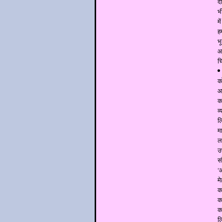
दी
भ
म
ह
भ
आ
चि
क
आ
क
व
ल
म
ल
उ
स
‘
म
क
क
क
ल