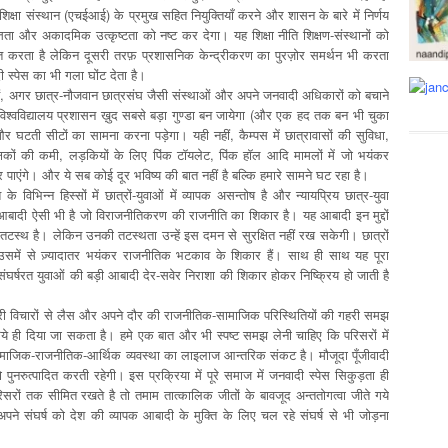
्षा संस्थान (एचईआई) के प्रमुख सहित नियुक्तियाँ करने और शासन के बारे में निर्णय
ा और अकादमिक उत्कृष्टता को नष्ट कर देगा। यह शिक्षा नीति शिक्षण-संस्थानों को
 बात करता है लेकिन दूसरी तरफ़ प्रशासनिक केन्द्रीकरण का पुरज़ोर समर्थन भी करता
ी स्पेस का भी गला घोंट देता है।
ैं, अगर छात्र-नौजवान छात्रसंघ जैसी संस्थाओं और अपने जनवादी अधिकारों को बचाने
विश्वविद्यालय प्रशासन ख़ुद सबसे बड़ा गुण्डा बन जायेगा (और एक हद तक बन भी चुका
और घटती सीटों का सामना करना पड़ेगा। यही नहीं, कैम्पस में छात्रावासों की सुविधा,
क्षकों की कमी, लड़कियों के लिए पिंक टॉयलेट, पिंक हॉल आदि मामलों में जो भयंकर
र पाएंगे। और ये सब कोई दूर भविष्य की बात नहीं है बल्कि हमारे सामने घट रहा है।
े विभिन्न हिस्सों में छात्रों-युवाओं में व्यापक असन्तोष है और न्यायप्रिय छात्र-युवा
आबादी ऐसी भी है जो विराजनीतिकरण की राजनीति का शिकार है। यह आबादी इन मुद्दों
ें तटस्थ है। लेकिन उनकी तटस्थता उन्हें इस दमन से सुरक्षित नहीं रख सकेगी। छात्रों
समें से ज़्यादातर भयंकर राजनीतिक भटकाव के शिकार हैं। साथ ही साथ यह पूरा
र्षरत युवाओं की बड़ी आबादी देर-सवेर निराशा की शिकार होकर निष्क्रिय हो जाती है
ारी विचारों से लैस और अपने दौर की राजनीतिक-सामाजिक परिस्थितियों की गहरी समझ
रिये ही दिया जा सकता है। हमे एक बात और भी स्पष्ट समझ लेनी चाहिए कि परिसरों में
सामाजिक-राजनीतिक-आर्थिक व्यवस्था का लाइलाज आन्तरिक संकट है। मौजूदा पूँजीवादी
 पुनरुत्पादित करती रहेगी। इस प्रक्रिया में पूरे समाज में जनवादी स्पेस सिकुड़ता ही
रों तक सीमित रखते है तो तमाम तात्कालिक जीतों के बावजूद अन्ततोगत्वा जीते गये
पने संघर्ष को देश की व्यापक आबादी के मुक्ति के लिए चल रहे संघर्ष से भी जोड़ना