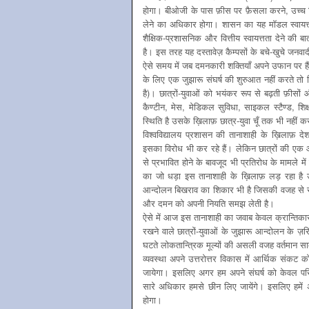
होगा। बीओजी के पास फ़ीस पर फ़ैसला करने, उच्च शिक
लेने का अधिकार होगा। शासन का यह मॉडल स्वायत्तत
शैक्षिक-प्रशासनिक और वित्तीय स्वायत्तता देने की
है। इस तरह यह दस्तावेज़ कैम्पसों के बचे-खुचे जनवाद
ऐसे समय में जब दमनकारी शक्तियाँ अपने उफान पर ह
के लिए एक जुझारू संघर्ष की शुरुआत नहीं करते तो 
है)। छात्रों-युवाओं को भयंकर रूप से बढ़ती फ़ीसों 
कैण्टीन, मेस, मेडिकल सुविधा, साइकल स्टैण्ड, शि
स्थिति है उसके ख़िलाफ़ छात्र-युवा चूँ तक भी नहीं क
विश्वविद्यालय प्रशासन की तानाशाही के ख़िलाफ़ देश क
इसका विरोध भी कर रहे हैं। लेकिन छात्रों की एक 
से प्रभावित होने के बावजूद भी प्रतिरोध के मामले म
का जो धड़ा इस तानाशाही के ख़िलाफ़ लड़ रहा है उ
आन्दोलन बिखराव का शिकार भी है जिसकी वजह से संघ
और दमन को अपनी नियति समझ लेती है।
ऐसे में आज इस तानाशाही का जवाब केवल क्रान्तिक
रखने वाले छात्रों-युवाओं के जुझारू आन्दोलन के ज़
घटते लोकतान्त्रिक मूल्यों की असली वजह वर्तमान 
व्यवस्था अपने उत्तरोत्तर विकास में आर्थिक संकट को
जायेगा। इसलिए अगर हम अपने संघर्ष को केवल परिस
सारे अधिकार हमसे छीन लिए जायेंगे। इसलिए हमें अ
होगा।