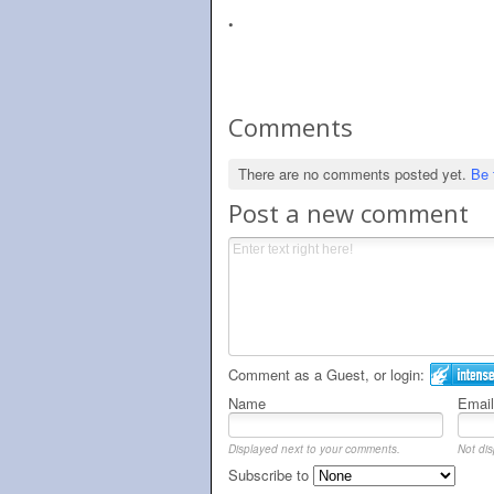
•
Comments
There are no comments posted yet.
Be 
Post a new comment
Comment as a Guest, or login:
Name
Email
Displayed next to your comments.
Not dis
Subscribe to