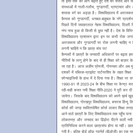
तो इसी तर्क को आगे बढ़ाते हुए देश की संसद और व
संस्थाओं में गाली-गलौच, गुण्डागर्दी, भ्रष्टाचार 
शासक वर्ग का अड्डा है। विश्वविद्यालय में अराजकता
कैम्पस को गुण्डागर्दी, धनबल-बाहुबल के नंगे प्रदर
पिछले दिनों जवाहरलाल नेहरू विश्वविद्यालय, दिल्ली
नंगा नाच हुआ वो किसी से छुपा नहीं है। देश के विभिन
विश्वविद्यालय प्रशासन द्वारा इन पर कभी रोक लगान
अराजकता और गुण्डागर्दी पर रोक लगनी चाहिए न क
लगनी चाहिये न कि छात्र संघ पर!
कैम्पसों में छात्रों के जनवादी अधिकारों पर बढ़त
नीतियों के लागू होने के बाद से ही शिक्षा को बाज़
जा रहा है। आज अज़ीम प्रेमजी, गोयनका और अब मुकेश अम्
दशकों में पब्लिक-प्राइवेट पार्टनरशिप के तहत शिक्ष
फ़्रेन्चाइजियों के हाथ में दे दिया गया है। शिक्
1990-91 से 2023-24 के बीच शिक्षा पर केन्द्र 
रही-सही कसर नयी शिक्षा नीति-2020 ने पूरी कर दी ह
जायेगा। जिसके बाद विश्वविद्यालय को अपने ख़र्च ख़ुद
विश्वविद्यालय, गोरखपुर विश्वविद्यालय, बनारस हिन्दू वि
कोर्स की जगह स्ववित्तपोषित कोर्स लाकर शिक्षा तन्
आने वाले छात्रों के लिए विश्वविद्यालय तक पहुँच पाना
लोकतन्त्र और जनवाद का ढिंढोरा पीटने वाली नयी शिक
प्रतिनिधित्व करने वाला छात्रसंघ होगा या नहीं। छा
गयी है। बल्कि बोर्ड ऑफ़ गवर्नर्स (बीओजी) का एक नया 