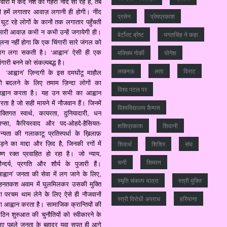
वारों में कैद नशे की गहरी नींद सो रहे हैं, तब
ी हमें लगातार आवाज़ लगानी ही होगी। नींद
प्रसेन
प्रेमप्रकाश
ें घुट रहे लोगों के कानों तक लगातार पहुँचती
मारी आवाज़ कभी न कभी उन्हें जगायेगी ही।
बेर्टोल्ट ब्रेष्ट
भगतसिंह ने कहा
ूलना नहीं होगा कि एक चिंगारी सारे जंगल को
ग लगा सकती है। ‘आह्वान’ ऐसी ही एक
मक्सिम गोर्की
योगेश
ंगारी बनने को संकल्पबद्ध है।
लखनऊ
लता
विराट
‘आह्वान’ ज़िन्दगी के इस दमघोंटू माहौल
ो बदलने के लिए तमाम ज़िन्दा लोगों का
विश्‍व पटल पर
ह्वान करता है। यह उन सभी का आह्वान
रता है जो सही मायने में नौजवान हैं। जिनमें
विश्‍वविद्यालय कैम्‍पस
्यक्तिगत स्वार्थ, कायरता, दुनियादारी, धन
िप्सा, कैरियरवाद और पद-ओहदे-हैसियत-
शशिप्रकाश
शिवानी
ान्यता की गलाकाटू प्रतिस्पर्धा के ख़िलाफ़
ड़ने का माद्दा और ज़िद है, जिनकी रगों में
शिवार्थ
शिशिर
संघ
ष्ण रक्त प्रवाहित हो रहा है। जो न्याय,
सनी
सिमरन
ौन्दर्य, प्रगति और शौर्य के पुजारी हैं।
आह्वान’ जनता की सेवा में लग जाने के लिए,
स्मृति संकल्प यात्रा
स्‍त्री मुक्ति
ेहनतकश अवाम में घुलमिलकर उसकी मुक्ति
ा परचम थाम लेने के लिए ऐसे ही नौजवानों
स्‍त्री विरोधी अपराध
हरियाणा
ा आह्वान करता है। सामाजिक क्रान्तियों की
ठिन शुरुआत की चुनौतियों को स्वीकारने के
िए पहले जनता के बहादुर युवा सपूत ही आगे