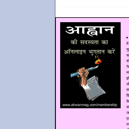
म
य
क
श
न
म
इ
औ
स
व
क
क
ज
ए
त