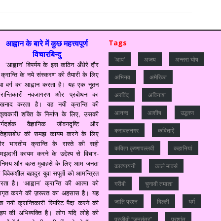
आह्वान के बारे में कुछ महत्त्वपूर्ण
Tags
विचारबिन्दु
'आप'
अजय
अन्‍तरा घोष
‘आह्वान’ विपर्यय के इस कठिन अँधेरे दौर
ें क्रान्ति के नये संस्करण की तैयारी के लिए
अभिनव
अमेरिका
ुवा वर्ग का आह्वान करता है। यह एक नूतन
्रान्तिकारी नवजागरण और प्रबोधन का
अरविंद
अविनाश
ंखनाद करता है। यह नयी क्रान्ति की
आनन्‍द
आशीष
उद्धरण
ेतृत्वकारी शक्ति के निर्माण के लिए, उसकी
ार्गदर्शक वैज्ञानिक जीवनदृष्टि और
करावलनगर
कविताऐं
तिहासबोध की समझ कायम करने के लिए
र भारतीय क्रान्ति के रास्ते की सही
कविता कृष्णापल्लवी
कहानियां
मझदारी कायम करने के उद्देश्य से विचार-
िनिमय और बहस-मुबाहसे के लिए आम जनता
कात्‍यायनी
कार्ल मार्क्स
े विवेकशील बहादुर युवा सपूतों को आमन्त्रित
रता है। ‘आह्वान’ क्रान्ति की आत्मा को
गरीबी
चुनावी तमाशा
ागृत करने की ज़रूरत का अहसास है। यह
जाति प्रश्‍न
दिल्‍ली
धर्म
क नयी क्रान्तिकारी स्पिरिट पैदा करने की
ड़प की अभिव्यक्ति है। लोग यदि लोहे की
परजीवी “जनतंत्र”
प्रशांत