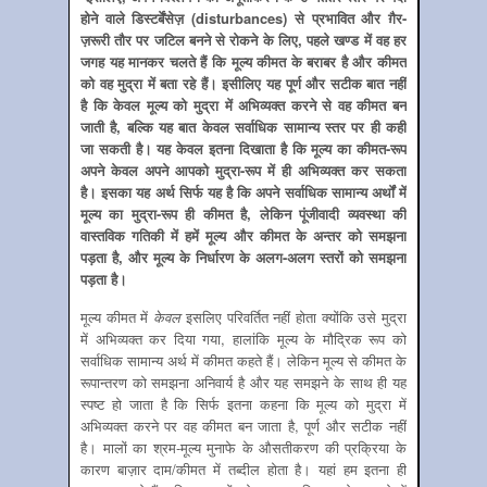
होने वाले डिस्‍टर्बेंसेज़ (disturbances) से प्रभावित और ग़ैर-
ज़रूरी तौर पर जटिल बनने से रोकने के लिए, पहले खण्‍ड में वह हर
जगह यह मानकर चलते हैं कि मूल्‍य कीमत के बराबर है और कीमत
को वह मुद्रा में बता रहे हैं। इसीलिए यह पूर्ण और सटीक बात नहीं
है कि केवल मूल्‍य को मुद्रा में अभिव्‍यक्‍त करने से वह कीमत बन
जाती है, बल्कि यह बात केवल सर्वाधिक सामान्‍य स्‍तर पर ही कही
जा सकती है। यह केवल इतना दिखाता है कि मूल्‍य का कीमत-रूप
अपने केवल अपने आपको मुद्रा-रूप में ही अभिव्‍यक्‍त कर सकता
है। इसका यह अर्थ सिर्फ यह है कि अपने सर्वाधिक सामान्‍य अर्थों में
मूल्‍य का मुद्रा-रूप ही कीमत है, लेकिन पूंजीवादी व्‍यवस्‍था की
वास्‍तविक गतिकी में हमें मूल्‍य और कीमत के अन्‍तर को समझना
पड़ता है, और मूल्‍य के निर्धारण के अलग-अलग स्‍तरों को समझना
पड़ता है।
मूल्‍य कीमत में
केवल
इसलिए परिवर्तित नहीं होता क्‍योंकि उसे मुद्रा
में अभिव्‍यक्‍त कर दिया गया, हालांकि मूल्‍य के मौद्रिक रूप को
सर्वाधिक सामान्‍य अर्थ में कीमत कहते हैं। लेकिन मूल्‍य से कीमत के
रूपान्‍तरण को समझना अनिवार्य है और यह समझने के साथ ही यह
स्‍पष्‍ट हो जाता है कि सिर्फ इतना कहना कि मूल्‍य को मुद्रा में
अभिव्‍यक्‍त करने पर वह कीमत बन जाता है, पूर्ण और सटीक नहीं
है। मालों का श्रम-मूल्‍य मुनाफे के औसतीकरण की प्रक्रिया के
कारण बाज़ार दाम/कीमत में तब्‍दील होता है। यहां हम इतना ही