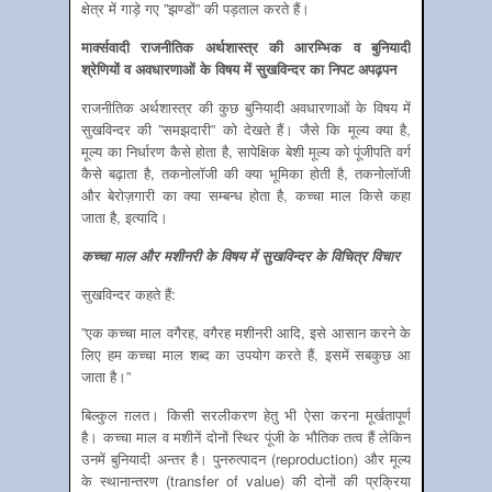
क्षेत्र में गाड़े गए ”झण्‍डों” की पड़ताल करते हैं।
मार्क्‍सवादी राजनीतिक अर्थशास्‍त्र की आरम्भिक व बुनियादी
श्रेणियों व अवधारणाओं के विषय में सुखविन्‍दर का निपट अपढ़पन
राजनीतिक अर्थशास्‍त्र की कुछ बुनियादी अवधारणाओं के विषय में
सुखविन्‍दर की ”समझदारी” को देखते हैं। जैसे कि मूल्‍य क्‍या है,
मूल्‍य का निर्धारण कैसे होता है, सापेक्षिक बेशी मूल्‍य को पूंजीपति वर्ग
कैसे बढ़ाता है, तकनोलॉजी की क्‍या भूमिका होती है, तकनोलॉजी
और बेरोज़गारी का क्‍या सम्‍बन्‍ध होता है, कच्‍चा माल किसे कहा
जाता है, इत्‍यादि।
कच्‍चा माल और मशीनरी के विषय में सुखविन्‍दर के विचित्र विचार
सुखविन्‍दर कहते हैं:
”एक कच्चा माल वगैरह, वगैरह मशीनरी आदि, इसे आसान करने के
लिए हम कच्चा माल शब्द का उपयोग करते हैं, इसमें सबकुछ आ
जाता है।”
बिल्‍कुल ग़लत। किसी सरलीकरण हेतु भी ऐसा करना मूर्खतापूर्ण
है। कच्‍चा माल व मशीनें दोनों स्थिर पूंजी के भौतिक तत्‍व हैं लेकिन
उनमें बुनियादी अन्‍तर है। पुनरुत्‍पादन (reproduction) और मूल्‍य
के स्‍थानान्‍तरण (transfer of value) की दोनों की प्रक्रिया