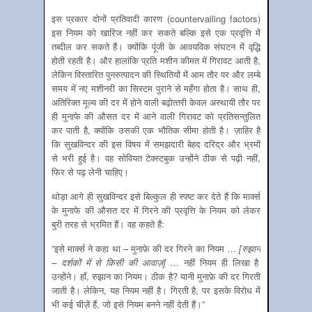
इस प्रकार दोनों प्रतिवादी कारण (countervailing factors)
इस नियम को खारिज नहीं कर सकते बल्कि इसे एक प्रवृत्ति में
तब्दील कर सकते हैं। क्योंकि पूंजी के आवयविक संघटन में वृद्धि
होती रहती है। और हालांकि प्रति मशीन कीमत में गिरावट आती है,
लेकिन विस्‍तारित पुनरुत्‍पादन की स्थितियों में आम तौर पर और लम्बे
समय में नए मशीनरी का सिस्टम पुराने से महँगा होता है। साथ ही,
अतिरिक्‍त मूल्‍य की दर में होने वाली बढ़ोत्‍तरी केवल अस्‍थायी तौर पर
ही मुनाफे की औसत दर में आने वाली गिरावट को प्रतिसन्‍तुलित
कर पाती है, क्‍योंकि उसकी एक भौतिक सीमा होती है। ज़ाहिर है
कि सुखविन्‍दर की इस विषय में समझदारी बेहद दरिद्र और भ्रमों
से भरी हुई है। वह सोवियत टेक्‍स्‍टबुक उन्‍होंने ठीक से पढ़ी नहीं,
फिर से पढ़ लेनी चाहिए।
थोड़ा आगे ही सुखविन्‍दर इसे बिल्‍कुल ही स्‍पष्‍ट कर देते हैं कि मार्क्‍स
के मुनाफे की औसत दर में गिरने की प्रवृत्ति के नियम को लेकर
बुरी तरह से भ्रमित हैं। वह कहते हैं:
”इसे मार्क्स ने कहा था – मुनाफ़े की दर गिरने का नियम …
[
रुझान
–
दर्शकों
में
से
किसी
की
आवाज़
]
… नहीं नियम ही लिखा है
उन्होंने। हाँ, रुझान का नियम। ठीक है? यानी मुनाफ़े की दर गिरती
जाती है। लेकिन, यह नियम नहीं है। गिरती है, पर इसके विरोध में
भी कई चीज़ें हैं, जो इसे नियम बनने नहीं देती हैं।”