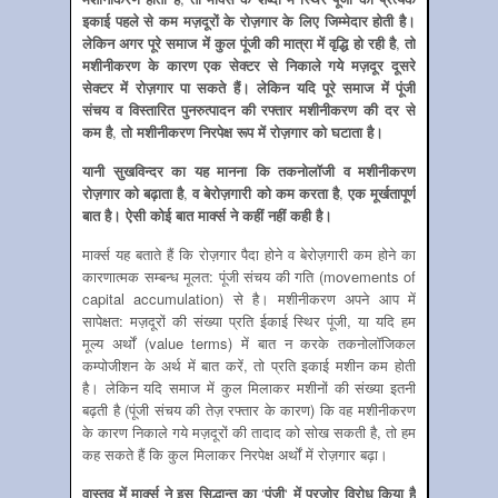
इकाई पहले से कम मज़दूरों के रोज़गार के लिए जिम्‍मेदार होती है।
लेकिन अगर पूरे समाज में कुल पूंजी की मात्रा में वृद्धि हो रही है
,
तो
मशीनीकरण के कारण एक सेक्‍टर से निकाले गये मज़दूर दूसरे
सेक्‍टर में रोज़गार पा सकते हैं। लेकिन यदि पूरे समाज में पूंजी
संचय व विस्‍तारित पुनरुत्‍पादन की रफ्तार मशीनीकरण की दर से
कम है
,
तो मशीनीकरण निरपेक्ष रूप में रोज़गार को घटाता है।
यानी सुखविन्‍दर का यह मानना कि तकनोलॉजी व मशीनीकरण
रोज़गार को बढ़ाता है
,
व बेरोज़गारी को कम करता है
,
एक मूर्खतापूर्ण
बात है। ऐसी कोई बात मार्क्‍स ने कहीं नहीं कही है।
मार्क्‍स यह बताते हैं कि रोज़गार पैदा होने व बेरोज़गारी कम होने का
कारणात्‍मक सम्‍बन्‍ध मूलत: पूंजी संचय की गति (movements of
capital accumulation) से है। मशीनीकरण अपने आप में
सापेक्षत: मज़दूरों की संख्‍या प्रति ईकाई स्थिर पूंजी, या यदि हम
मूल्‍य अर्थों (value terms) में बात न करके तकनोलॉजिकल
कम्‍पोजीशन के अर्थ में बात करें, तो प्रति इकाई मशीन कम होती
है। लेकिन यदि समाज में कुल मिलाकर मशीनों की संख्‍या इतनी
बढ़ती है (पूंजी संचय की तेज़ रफ्तार के कारण) कि वह मशीनीकरण
के कारण निकाले गये मज़दूरों की तादाद को सोख सकती है, तो हम
कह सकते हैं कि कुल मिलाकर निरपेक्ष अर्थों में रोज़गार बढ़ा।
वास्‍तव में मार्क्‍स ने इस सिद्धान्‍त का
‘
पूंजी
‘
में पुरज़ोर विरोध किया है