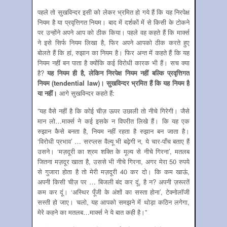
पहले तो सुखविन्‍दर इसी को लेकर भ्रमित हो गये हैं कि यह निरपेक्ष
नियम है या प्रवृत्तिगत नियम। बाद में दर्शकों में से किसी के टोकने
पर उन्‍होंने अपने आप को ठीक किया। पहले वह कहते हैं कि मार्क्‍स
ने इसे सिर्फ नियम लिखा है, फिर अपने आपको ठीक करते हुए
बोलते हैं कि हां, रुझान का नियम है। फिर अन्‍त में कहते हैं कि यह
नियम नहीं बन पाता है क्‍योंकि कई विरोधी कारक भी हैं। सच क्‍या
है?
यह नियम ही है
,
लेकिन निरपेक्ष नियम नहीं बल्कि प्रवृत्तिगत
नियम (
tendential law
)। सुखविन्‍दर भ्रमित हैं कि यह नियम है
या नहीं।
आगे सुखविन्‍दर कहते हैं:
”यह वैसे नहीं है कि कोई चीज़ ऊपर उछाली तो नीचे गिरेगी। जैसे
मान लो…मार्क्स ने कई इसके न विपरीत लिखे हैं। कि यह एक
रुझान कैसे बनता है, नियम नहीं रहता है रुझान बन जाता है।
‘विरोधी प्रभाव’ … सरप्लस वैल्यू भी बढ़ेगी न, ये चार-पाँच बताए हैं
उसने। ‘मज़दूरी का श्रम शक्ति के मूल्य से नीचे गिरना’, मतलब
जितना मज़दूर खाता है, उससे भी नीचे गिरना, अगर मेरा 50 रुपये
से गुजारा होता है तो मेरी मज़दूरी 40 कर दो। कि कम खाऊं,
अपनी किसी चीज़ पर … बिजली बंद कर दूं, है न? अपनी ज़रूरतें
कम कर दूं। ‘अस्थिर पूँजी के अंशों का सस्ता होना’, टेक्नोलॉजी
सस्ती हो जाए। चलो, यह आपको समझने में थोड़ा कठिन लगेगा,
मेरे कहने का मतलब…मार्क्स ने ये बात कही है।”