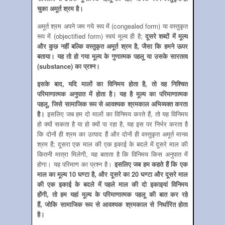
चुका अमूर्त श्रम है।
अमूर्त श्रम अपने जम गये रूप में (congealed form) या वस्‍तुकृत
रूप में (objectified form) स्‍वयं मूल्‍य ही है;
दूसरे शब्‍दों में मूल्‍य
और कुछ नहीं बल्कि वस्‍तुकृत अमूर्त श्रम है, जैसा कि हमने ऊपर
बताया। यह तो हो गया मूल्‍य के गुणात्‍मक पहलू या उसके सारतत्‍व
(substance) का प्रश्‍न।
इसके बाद
, यदि मालों का विनिमय होता है, तो वह निश्चित
परिमाणात्‍मक अनुपात में होता है। यह है मूल्‍य का परिमाणात्‍मक
पहलू, जिसे सामाजिक रूप से आवश्‍यक श्रमकाल अभिव्‍यक्‍त करता
है।
इसलिए जब हम दो मालों का विनिमय करते हैं, तो यह विनिमय
हो क्‍यों सकता है या हो क्‍यों पा रहा है, यह इस पर निर्भर करता है
कि दोनों ही श्रम का उत्‍पाद हैं और दोनों ही वस्‍तुकृत अमूर्त मानव
श्रम हैं; दूसरा एक माल की एक इकाई के बदले में दूसरे माल की
कितनी मात्रा मिलेगी, यह बताता है कि विनिमय किस अनुपात में
होगा। यह परिमाण का प्रश्‍न है।
इसलिए जब हम कहते हैं कि एक
माल का मूल्‍य 10 घण्‍टा है, और दूसरे का 20 घण्‍टा और दूसरे माल
की एक इकाई के बदले में पहले माल की दो इकाइयां विनिमय
होंगी, तो हम यहां मूल्‍य के परिमाणात्‍मक पहलू की बात कर रहे
हैं, जोकि सामाजिक रूप से आवश्‍यक श्रमकाल से निर्धारित होता
है।