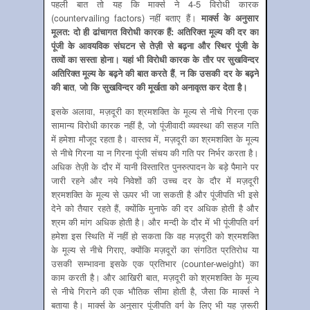
पहली बात तो यह कि मार्क्‍स ने 4-5 विरोधी कारक
(countervailing factors) नहीं बताए हैं।
मार्क्‍स के अनुसार
मूलत: दो ही ढांचागत
विरोधी कारक हैं: अतिरिक्‍त मूल्‍य की दर का
पूंजी के आवयविक संघटन से तेज़ी से बढ़ना और स्थिर पूंजी के
तत्‍वों का सस्‍ता होना। यहां भी विरोधी कारक के तौर पर सुखविन्‍दर
अतिरिक्‍त मूल्‍य के बढ़ने की बात करते हैं
,
न कि उसकी दर के बढ़ने
की बात
,
जो कि सुखविन्‍दर की मूर्खता को अनावृत्‍त कर देता है।
इसके अलावा, मज़दूरी का श्रमशक्ति के मूल्‍य से नीचे गिरना एक
सामान्‍य विरोधी कारक नहीं है, जो पूंजीवादी व्‍यवस्‍था की सहज गति
में हमेशा मौजूद रहता है। वास्‍तव में, मज़दूरी का श्रमशक्ति के मूल्‍य
से नीचे गिरना या न गिरना पूंजी संचय की गति पर निर्भर करता है।
अधिक तेज़ी के दौर में यानी विस्‍तारित पुनरुत्‍पादन के बड़े पैमाने पर
जारी रहने और नये निवेशों की उच्‍च दर के दौर में मज़दूरी
श्रमशक्ति के मूल्‍य से ऊपर भी जा सकती है और पूंजीपति भी इसे
देने को तैयार रहते हैं, क्‍योंकि मुनाफे की दर अधिक होती है और
श्रम की मांग अधिक होती है। और मन्‍दी के दौर में भी पूंजीपति वर्ग
हमेशा इस स्थिति में नहीं हो सकता कि वह मज़दूरी को श्रमशक्ति
के मूल्‍य से नीचे गिराए, क्‍योंकि मज़दूरों का संगठित प्रतिरोध या
उसकी सम्‍भावना इसके एक प्रतिभार (counter-weight) का
काम करती है। और आखिरी बात, मज़दूरी को श्रमशक्ति के मूल्‍य
से नीचे गिराने की एक भौतिक सीमा होती है, जैसा कि मार्क्‍स ने
बताया है। मार्क्‍स के अनुसार पूंजीपति वर्ग के लिए भी यह ज़रूरी