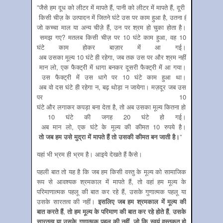
”जैसे हम दूध को लीटर में मापते हैं, पानी को लीटर में मापते हैं, दूरी को मीटर में मा
किसी चीज़ के उत्पादन में जितने घंटे उस पर काम हुआ है, उतना ही उसका मूल्य ह
जो कच्चा माल या अन्य चीज़े हैं, उन पर श्रम हो चुका होता है।
समझ गए? मतलब किसी चीज़ पर 10 घंटे काम हुआ, वह 10
घंटे काम होकर बाज़ार में आ गई।
अब उसका मूल्य 10 घंटे ही रहेगा, जब तक उस पर और श्रम नहीं होता है।
मान लो, एक फैक्ट्री में धागा बनकर दूसरी फैक्ट्री में आ गया।
उस फैक्ट्री में उस धागे पर 10 घंटे काम हुआ था।
अब वो दस घंटे ही रहेगा न, बढ़ थोड़ा न जायेगा। मज़दूर जब उस
पर 10
घंटे और लगाकर कपड़ा बना देता है, तो अब उसका मूल्य कितना हो गया, 20 घंटे 
10 घंटे की जगह 20 घंटे हो गई।
अब मान लो, एक घंटे के मूल्य की कीमत 10 रुपये है।
तो
जब
हम
उसे
मुद्रा
में
मापते
हैं
तो
उसकी
कीमत
बन
जाती
है।
”
यहां भी भ्रम ही भ्रम है। आइये देखते हैं कैसे।
पहली बात तो यह है कि जब हम किसी वस्‍तु के मूल्‍य को सामाजिक
रूप से आवश्‍यक श्रमकाल में मापते हैं, तो वहां हम मूल्‍य के
परिमाणात्‍मक पहलू की बात कर रहे हैं, उसके गुणात्‍मक पहलू या
उसके सारतत्‍व की नहीं।
इसलिए जब हम श्रमकाल में मूल्‍य की
बात करते हैं
,
तो हम मूल्‍य के परिमाण की बात कर रहे होते हैं
,
उसके
सारतत्‍व या उसके गुणात्‍मक पहलू की नहीं
,
जो कि स्‍वयं वस्‍तुकृत हो