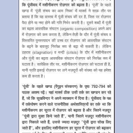
कि पूंजीवाद में मशीनीकरण रोज़गार को बढ़ाता है।
‘पूंजी’ के पहले
खण्‍ड में ‘पूंजी संचय का आम नियम’ में मार्क्‍स ने साफ़ तौर पर
बताया है कि यह वास्‍तव में पूंजी संचय की दर है, जिस पर रोज़गार
पैदा होने या नष्‍ट होने की गति निर्भर करती है। दूसरे शब्‍दों में पूंजी
का बढ़ता आवयविक संघटन (organic composition) अपने आप
में रोज़गार को कम करता है, लेकिन तेज़ी के दौर में पूंजी संचय व
विस्‍तारित पुनरुत्‍पादन की उच्‍च दर रोज़गार को आवयविक संघटन
के बढ़ने के बावजूद निरपेक्ष रूप से बढ़ा भी सकती है। लेकिन
ठहराव (stagnation) व मन्‍दी (crisis) के दौर में मशीनीकरण
और पूंजी का बढ़ता आवयविक संघटन रोज़गार को निरपेक्ष रूप में
घटाता है। सापेक्षिक तौर पर, मशीनीकरण रोज़गार को घटाता ही है,
यानी प्रति इकाई रोज़गार पर लगे मज़दूरों की संख्‍या को यह हमेशा
कम ही करता है।
‘
पूंजी
‘
के पहले खण्‍ड (पेंगुइन संस्‍करण) के पृष्‍ठ 792-794 को
पाठक अवश्‍य पढ़ें। यहां मार्क्‍स ठीक उसी तर्क का खण्‍डन कर रहे
हैं
,
जो कि सुखविन्‍दर ने अपने व्‍याख्‍यान में दिया है। पूंजीवाद के पक्ष
में तर्कपोषण करने वाले राजनीतिक अर्थशास्त्रियों का तर्क था कि
मशीनीकरण हर सूरत में रोज़गार को बढ़ाता है और जितने मज़दूर
”
पूंजी द्वारा मुक्‍त किये जाते हैं
”,
यानी जितने मज़दूर मशीनीकरण
द्वारा निकाले जाते हैं
,
उससे ज्‍यादा मज़दूर
”
पूंजी द्वारा सोख लिए
जाते हैं
”,
और इसलिए मशीनीकरण हर सूरत में रोज़गार को बढ़ाकर