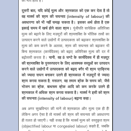
की माप होता है।
दूसरी बात
,
यदि कोई मूल्‍य और श्रमकाल को एक कर देता है तो
वह मार्क्‍स की श्रम की सघनता (
intensity of labour
) की
अवधारणा को भी नहीं समझ सकता है। इसका अर्थ होता है एक
इकाई समय में खर्च होने वाला श्रम।
पूंजीपति सापेक्षिक अतिरिक्‍त
मूल्‍य को बढ़ाने के लिए मज़दूरों की श्रमशक्ति के भौतिक तत्‍वों का
उत्‍पादन करने वाले उद्योगों में उत्‍पादकता को बढ़ाकर श्रमशक्ति के
मूल्‍य को कम करने के अलावा, श्रम की सघनता को बढ़ाकर भी
बिना श्रमकाल (कार्यदिवस) को बढ़ाए अतिरिक्‍त मूल्‍य की दर में
बढ़ोत्‍तरी करता है।
यानी
,
वह 8 घण्‍टे के कार्यदिवस में ही मज़दूर
की श्रमशक्ति के पुनरुत्‍पादन के लिए आवश्‍यक वस्‍तुओं का उत्‍पादन
करने वाले उद्योगों में उत्‍पादकता को बढ़ाए बगैर भी श्रम प्रक्रिया
को ज्‍यादा सघन बनाकर उतने ही श्रमकाल में मज़दूरों से ज्‍यादा
श्रम करवा सकता है
;
मसलन
,
वह तमाम ब्रेक के समय को
,
जैसे
भोजन का ब्रेक
,
बाथरूम ब्रेक आदि को कम करके उतने ही
श्रमकाल में अधिक श्रम करवा सकता है। मार्क्‍स ने इसी को श्रम
की सघनता (
intensity of labour)
बढ़ाना कहा।
अब अगर सुखविन्‍दर की मानें तो श्रमकाल और मूल्‍य एक ही हैं!
लेकिन अगर ऐसा है तो मार्क्‍स की श्रम की सघनता की अवधारणा
ही ग़लत हो जाएगी। यही वजह है कि मार्क्‍स मूल्‍य को वस्‍तुकृत श्रम
(objectified labour या congealed labour) कहते हैं, जबकि