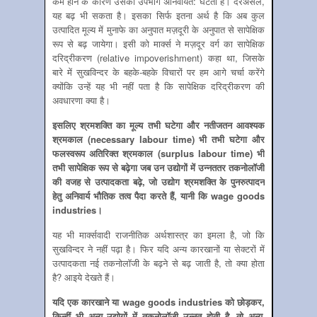
कम होने के कारण उसका उपभोग अनिवार्यत: घटता है। दरअसल,
यह बढ़ भी सकता है। इसका सिर्फ इतना अर्थ है कि अब कुल
उत्‍पादित मूल्‍य में मुनाफे का अनुपात मज़दूरी के अनुपात से सापेक्षिक
रूप से बढ़ जायेगा। इसी को मार्क्‍स ने मज़दूर वर्ग का सापेक्षिक
दरिद्रीकरण (relative impoverishment) कहा था, जिसके
बारे में सुखविन्‍दर के बहके-बहके विचारों पर हम आगे चर्चा करेंगे
क्‍योंकि उन्‍हें यह भी नहीं पता है कि सापेक्षिक दरिद्रीकरण की
अवधारणा क्‍या है।
इसलिए श्रमशक्ति का मूल्‍य तभी घटेगा और नतीजतन आवश्‍यक
श्रमकाल (
necessary labour time
) भी तभी घटेगा और
फलस्‍वरूप अतिरिक्‍त श्रमकाल (
surplus labour time
) भी
तभी सापेक्षिक रूप से बढ़ेगा जब उन उद्योगों में उन्‍नततर तकनोलॉजी
की वजह से उत्‍पादकता बढ़े
,
जो उद्योग श्रमशक्ति के पुनरुत्‍पादन
हेतु अनिवार्य भौतिक तत्‍व पैदा करते हैं
,
यानी कि
wage goods
industries
।
यह भी मार्क्‍सवादी राजनीतिक अर्थशास्‍त्र का इमला है, जो कि
सुखविन्‍दर ने नहीं पढ़ा है। फिर यदि अन्‍य कारखानों या सेक्‍टरों में
उत्‍पादकता नई तकनोलॉजी के बढ़ने से बढ़ जाती है, तो क्‍या होता
है? आइये देखते हैं।
यदि एक कारखाने या
wage goods industries
को छोड़कर
,
किन्‍हीं भी अन्‍य उद्योगों में तकनोलॉजी उन्‍नत होती है
,
तो अन्‍य