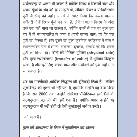
अर्थशास्‍त्र से अलग भी करता है क्‍योंकि स्मिथ व रिकार्डो चल और
अचल पूंजी के भेद को ही समझते थे
,
लेकिन स्थिर व परिवर्तनशील
पूंजी के भेद को नहीं।
मार्क्‍स ने स्‍पष्‍ट किया कि कच्‍चा माल व
मशीनरी दोनों स्थिर पूंजी का अंग हैं, लेकिन अलग किस्‍म के अंग;
उन्‍हें एक नहीं माना जा सकता है, क्‍योंकि उनमें से एक का मूल्‍य एक
बार में ही स्‍थानान्‍तरित हो जाता है (यानी कच्‍चा माल, जो कि चल
पूंजी का हिस्‍सा है) और दूसरे का मूल्‍य क्रमिक प्रक्रिया में माल में
स्‍थानान्‍तरित होता है (यानी, मशीनरी, इमारत, इत्‍यादि जो कि अचल
पूंजी का हिस्‍सा है)।
दोनों की भौतिक भूमिका (
physical role
)
और मूल्‍य स्‍थानान्‍तरण (
transfer of value
) में भूमिका बिल्‍कुल
अलग है और इसीलिए कच्‍चा माल और मशीनरी को एक नहीं माना
जा सकता है।
अब यह मार्क्‍सवादी आर्थिक सिद्धान्‍त की बुनियादी शिक्षा है। लेकिन
सुखविन्‍दर को इतना भी नहीं पता है
,
हालांकि उन्‍होंने यह दावा किया
है कि सन 2000 तक उन्‍होंने सोवियत पोलिटिकल इकोनॉमी की
पाठ्यपुस्‍तक पढ़ ली थी
!
हमें शक़ है। क्‍योंकि अगर उन्‍होंने यह
पाठ्यपुस्‍तक भी पढ़ी होती तो ऐसी मूर्खतापूर्ण बातें न करते।
आगे बढ़ते हैं।
मूल्‍य की अवधारणा के विषय में सुखविन्‍दर का अज्ञान