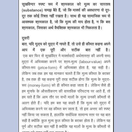
सुखविन्‍दर स्‍पष्‍ट रूप में श्रमकाल को मूल्‍य का सारतत्‍व
(
substance) समझ बैठे हैं, जो कि मार्क्‍स की अवधारणा से दूर-
दूर तक कोई रिश्‍ता नहीं रखता है। साथ ही यह सामाजिक रूप से
आवश्‍यक श्रमकाल है, जो कि मूल्‍य की माप होता है, न कि बस
श्रमकाल, जिसका अर्थ वैयक्तिक श्रमकाल भी निकलता है।
दूसरी
बात
,
यदि
मूल्
य
को
मुद्रा
में
नापते
हैं
,
तो
उसे
ही
कीमत
कहना अपने
आप में एक पूरी और सटीक बात नहीं है।
एक बार फिर से सुखविंदर ने मार्क्सवादी अर्थशास्त्र की अपनी समझदारी की कमी क
मुद्रा में अभिव्‍यक्‍त करने पर श्रम-मूल्‍य (labour-value) अपने
कीमत-रूप (price-form) में अभिव्‍यक्‍त होता है, यह सही है।
लेकिन जब तक हम यह मानकर चलते हैं कि मूल्‍य कीमत के बराबर
है, तब तक ही यह कहना पूरी तरह सटीक होगा कि मूल्‍य के मुद्रा-
रूप (money-form) को ही कीमत कहा जाता है। लेकिन जैसे ही
हम मुनाफे के औसतीकरण की वास्‍तविक परिघटना पर आते हैं, तो
हम पाते हैं कि आम तौर पर सभी मालों के मूल्‍य उनकी कीमतों से
अलग होते हैं। यदि हम बस यह कहते हैं कि मूल्‍य को मुद्रा में
अभिव्‍यक्‍त करने पर वह कीमत बन जाता है, तो इस अन्‍तर को स्‍पष्‍ट
नहीं किया जा सकता है, हालांकि सर्वाधिक सामान्‍य स्‍तर पर यह बात
सही है क्‍योंकि कुल मूल्‍य कुल कीमत के बराबर होता है। लेकिन यह
पूर्ण और सटीक बात नहीं है क्‍योंकि यह मालों के मूल्‍य के कीमतों से