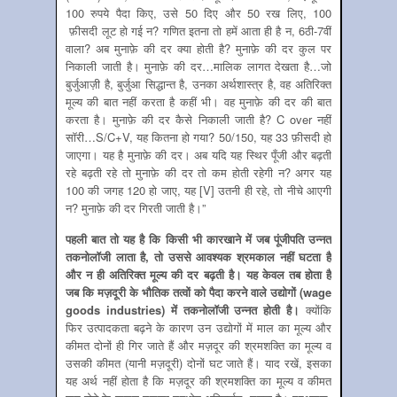
100 रुपये पैदा किए, उसे 50 दिए और 50 रख लिए, 100
फ़ीसदी लूट हो गई न? गणित इतना तो हमें आता ही है न, 6ठी-7वीं
वाला? अब मुनाफ़े की दर क्या होती है? मुनाफ़े की दर कुल पर
निकाली जाती है। मुनाफ़े की दर…मालिक लागत देखता है…जो
बुर्जुआज़ी है, बुर्जुआ सिद्धान्त है, उनका अर्थशास्त्र है, वह अतिरिक्त
मूल्य की बात नहीं करता है कहीं भी। वह मुनाफ़े की दर की बात
करता है। मुनाफ़े की दर कैसे निकाली जाती है? C over नहीं
सॉरी…S/C+V, यह कितना हो गया? 50/150, यह 33 फ़ीसदी हो
जाएगा। यह है मुनाफ़े की दर। अब यदि यह स्थिर पूँजी और बढ़ती
रहे बढ़ती रहे तो मुनाफ़े की दर तो कम होती रहेगी न? अगर यह
100 की जगह 120 हो जाए, यह [V] उतनी ही रहे, तो नीचे आएगी
न? मुनाफ़े की दर गिरती जाती है।”
पहली बात तो यह है कि किसी भी कारखाने में जब पूंजीपति उन्‍नत
तकनोलॉजी लाता है
,
तो उससे आवश्‍यक श्रमकाल नहीं घटता है
और न ही अतिरिक्‍त मूल्‍य की दर बढ़ती है। यह केवल तब होता है
जब कि मज़दूरी के भौतिक तत्‍वों को पैदा करने वाले उद्योगों (
wage
goods industries
) में तकनोलॉजी उन्‍नत होती है।
क्‍योंकि
फिर उत्‍पादकता बढ़ने के कारण उन उद्योगों में माल का मूल्‍य और
कीमत दोनों ही गिर जाते हैं और मज़दूर की श्रमशक्ति का मूल्‍य व
उसकी कीमत (यानी मज़दूरी) दोनों घट जाते हैं। याद रखें, इसका
यह अर्थ नहीं होता है कि मज़दूर की श्रमशक्ति का मूल्‍य व कीमत