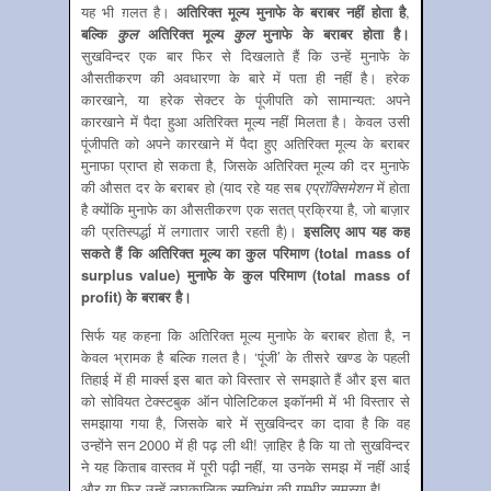
यह भी ग़लत है।
अतिरिक्‍त मूल्य मुनाफे के बराबर नहीं होता है
,
बल्कि
कुल
अतिरिक्‍त मूल्‍य
कुल
मुनाफे के बराबर होता है।
सुखविन्‍दर एक बार फिर से दिखलाते हैं कि उन्‍हें मुनाफे के
औसतीकरण की अवधारणा के बारे में पता ही नहीं है। हरेक
कारखाने, या हरेक सेक्‍टर के पूंजीपति को सामान्‍यत: अपने
कारखाने में पैदा हुआ अतिरिक्‍त मूल्‍य नहीं मिलता है। केवल उसी
पूंजीपति को अपने कारखाने में पैदा हुए अतिरिक्‍त मूल्‍य के बराबर
मुनाफा प्राप्‍त हो सकता है, जिसके अतिरिक्‍त मूल्‍य की दर मुनाफे
की औसत दर के बराबर हो (याद रहे यह सब
एप्रॉक्सिमेशन
में होता
है क्‍योंकि मुनाफे का औसतीकरण एक सतत् प्रक्रिया है, जो बाज़ार
की प्रतिस्‍पर्द्धा में लगातार जारी रहती है)।
इसलिए आप यह कह
सकते हैं कि अतिरिक्‍त मूल्‍य का कुल परिमाण (
total mass of
surplus value
) मुनाफे के कुल परिमाण (
total mass of
profit
) के बराबर है।
सिर्फ यह कहना कि अतिरिक्‍त मूल्‍य मुनाफे के बराबर होता है, न
केवल भ्रामक है बल्कि ग़लत है। ‘पूंजी’ के तीसरे खण्‍ड के पहली
तिहाई में ही मार्क्‍स इस बात को विस्‍तार से समझाते हैं और इस बात
को सोवियत टेक्‍स्‍टबुक ऑन पोलिटिकल इकॉनमी में भी विस्‍तार से
समझाया गया है, जिसके बारे में सुखविन्‍दर का दावा है कि वह
उन्‍होंने सन 2000 में ही पढ़ ली थी! ज़ाहिर है कि या तो सुखविन्‍दर
ने यह किताब वास्‍तव में पूरी पढ़ी नहीं, या उनके समझ में नहीं आई
और या फिर उन्‍हें लघुकालिक स्‍मृतिभंग की गम्‍भीर समस्‍या है!