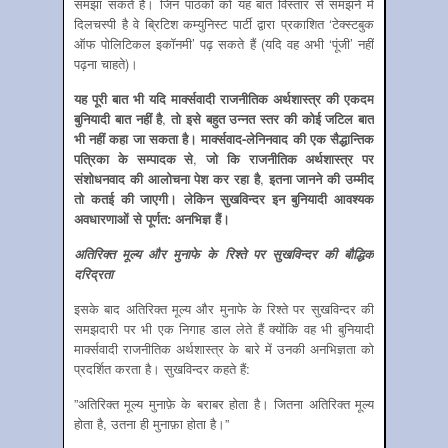
समझा सकते हैं। जिन पाठकों को यह बात विस्‍तार से समझने में
दिलचस्‍पी है वे ब्रिटिश कम्‍युनिस्‍ट पार्टी द्वारा प्रकाशित ‘टेक्‍स्‍टबुक
ऑफ पोलिटिकल इकॉनमी’ पढ़ सकते हैं (यदि वह अभी ‘पूंजी’ नहीं
पढ़ना चाहते)।
यह पूरी बात भी यदि मार्क्‍सवादी राजनीतिक अर्थशास्‍त्र की एकदम
बुनियादी बात नहीं है
,
तो इसे बहुत उन्‍नत स्‍तर की कोई जटिल बात
भी नहीं कहा जा सकता है। मार्क्‍सवाद-लेनिनवाद की एक सैद्धान्तिक
पत्रिका के सम्‍पादक से
,
जो कि राजनीतिक अर्थशास्‍त्र पर
संशोधनवाद की आलोचना पेश कर रहा है
,
इतना जानने की उम्‍मीद
तो कतई की जाएगी। लेकिन सुखविन्‍दर इन बुनियादी आवश्‍यक
अवधारणाओं से पूर्णत: अनभिज्ञ हैं।
अतिरिक्‍त मूल्‍य और मुनाफे के रिश्‍ते पर सुखविन्‍दर की बौद्धिक
दरिद्रता
इसके बाद अतिरिक्‍त मूल्‍य और मुनाफे के रिश्‍ते पर सुखविन्‍दर की
समझदारी पर भी एक निगाह डाल लेते हैं क्‍योंकि वह भी बुनियादी
मार्क्‍सवादी राजनीतिक अर्थशास्‍त्र के बारे में उनकी अनभिज्ञता को
प्रदर्शित करता है। सुखविन्‍दर कहते हैं:
”अतिरिक्त मूल्य मुनाफ़े के बराबर होता है। जितना अतिरिक्त मूल्य
होता है, उतना ही मुनाफ़ा होता है।”