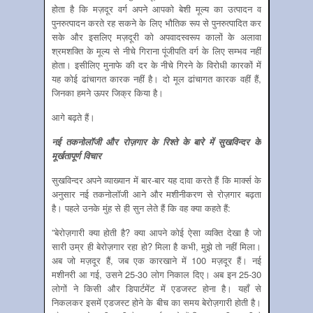
होता है कि मज़दूर वर्ग अपने आपको बेशी मूल्‍य का उत्‍पादन व
पुनरुत्‍पादन करते रह सकने के लिए भौतिक रूप से पुनरुत्‍पादित कर
सके और इसलिए मज़दूरी को अपवादस्‍वरूप कालों के अलावा
श्रमशक्ति के मूल्‍य से नीचे गिराना पूंजीपति वर्ग के लिए सम्‍भव नहीं
होता। इसीलिए मुनाफे की दर के नीचे गिरने के विरोधी कारकों में
यह कोई ढांचागत कारक नहीं है। दो मूल ढांचागत कारक वहीं हैं,
जिनका हमने ऊपर जिक्र किया है।
आगे बढ़ते हैं।
नई तकनोलॉजी और रोज़गार के रिश्‍ते के बारे में सुखविन्‍दर के
मूर्खतापूर्ण विचार
सुखविन्‍दर अपने व्‍याख्‍यान में बार-बार यह दावा करते हैं कि मार्क्‍स के
अनुसार नई तकनोलॉजी आने और मशीनीकरण से रोज़गार बढ़ता
है। पहले उनके मुंह से ही सुन लेते हैं कि वह क्‍या कहते हैं:
”बेरोज़गारी क्या होती है? क्या आपने कोई ऐसा व्यक्ति देखा है जो
सारी उम्र ही बेरोज़गार रहा हो? मिला है कभी, मुझे तो नहीं मिला।
अब जो मज़दूर हैं, जब एक कारखाने में 100 मज़दूर हैं। नई
मशीनरी आ गई, उसने 25-30 लोग निकाल दिए। अब इन 25-30
लोगों ने किसी और डिपार्टमेंट में एडजस्ट होना है। यहाँ से
निकलकर इसमें एडजस्ट होने के बीच का समय बेरोज़गारी होती है।