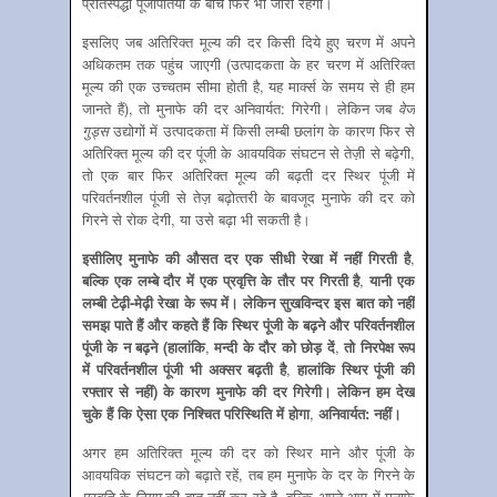
प्रतिस्‍पर्द्धा पूंजीपतियों के बीच फिर भी जारी रहेगी।
इसलिए जब अतिरिक्‍त मूल्‍य की दर किसी दिये हुए चरण में अपने
अधिकतम तक पहुंच जाएगी (उत्‍पादकता के हर चरण में अतिरिक्‍त
मूल्‍य की एक उच्‍चतम सीमा होती है, यह मार्क्‍स के समय से ही हम
जानते हैं), तो मुनाफे की दर अनिवार्यत: गिरेगी। लेकिन जब
वेज
गुड्स
उद्योगों में उत्‍पादकता में किसी लम्‍बी छलांग के कारण फिर से
अतिरिक्‍त मूल्‍य की दर पूंजी के आवयविक संघटन से तेज़ी से बढ़ेगी,
तो एक बार फिर अतिरिक्‍त मूल्‍य की बढ़ती दर स्थिर पूंजी में
परिवर्तनशील पूंजी से तेज़ बढ़ोत्‍तरी के बावजूद मुनाफे की दर को
गिरने से रोक देगी, या उसे बढ़ा भी सकती है।
इसीलिए मुनाफे की औसत दर एक सीधी रेखा में नहीं गिरती है
,
बल्कि एक लम्‍बे दौर में एक प्रवृत्ति के तौर पर गिरती है
,
यानी एक
लम्‍बी टेढ़ी-मेढ़ी रेखा के रूप में। लेकिन सुखविन्‍दर इस बात को नहीं
समझ पाते हैं और कहते हैं कि स्थिर पूंजी के बढ़ने और परिवर्तनशील
पूंजी के न बढ़ने (हालांकि
,
मन्‍दी के दौर को छोड़ दें
,
तो निरपेक्ष रूप
में परिवर्तनशील पूंजी भी अक्‍सर बढ़ती है
,
हालांकि स्थिर पूंजी की
रफ्तार से नहीं) के कारण मुनाफे की दर गिरेगी। लेकिन हम देख
चुके हैं कि ऐसा एक निश्चित परिस्थिति में होगा
,
अनिवार्यत: नहीं।
अगर हम अतिरिक्त मूल्य की दर को स्थिर माने और पूंजी के
आवयविक संघटन को बढ़ाते रहें, तब हम मुनाफे के दर के गिरने के
प्रवृति
के
नियम
की बात नहीं कर रहे है, बल्कि अपने आप में मुनाफे