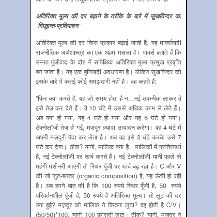
अतिरिक्‍त मूल्‍य की दर बढ़ाने के तरीके के बारे में सुखविन्‍दर का
”
सिद्धान्‍त-प्रतिपादन
”
अतिरिक्‍त मूल्‍य की दर किस प्रकार बढ़ाई जाती है, यह मार्क्‍सवादी
राजनीतिक अर्थशास्‍त्र का एक अहम मसला है। मार्क्‍स बताते हैं कि
उन्‍नत पूंजीवाद के दौर में सापेक्षिक अतिरिक्‍त मूल्‍य प्रमुख प्रवृत्ति
बन जाता है। यह एक बुनियादी अवधारणा है। लेकिन सुखविन्‍दर को
इसके बारे में कतई कोई समझदारी नहीं है। वह कहते हैं:
”फिर क्या करते हैं, यह जो समय होता है न…नई तकनीक लाकर वे
इसे तेज़ कर देते हैं। वे 10 घंटे में उससे अधिक काम ले लेते हैं।
अब क्या हो गया, यह 4 घंटे हो गया और यह 6 घंटे हो गया।
टेक्नोलॉजी तेज़ हो गई, मज़दूर ज़्यादा उत्पादन करेगा। वह 4 घंटे में
अपनी मज़दूरी पैदा कर लेता है। अब वह इसे 3 घंटे करके उसे 7
घंटे कर देगा। ठीक? यानी, मालिक क्या है…मालिकों में प्रतिस्पर्धा
है, नई टेक्नोलॉजी पर खर्च करते हैं। नई टेक्नोलॉजी यानी पहले से
महंगी मशीनरी आएगी तो स्थिर पूँजी पर खर्च बढ़ रहा है। C और V
की जो जुट-बनतर (organic composition) है, यह ऊंची हो रही
है। अब हमने बात की है कि 100 रुपये स्थिर पूँजी है, 50 रुपये
परिवर्तनशील पूँजी है, 50 रुपये है अतिरिक्त मूल्य। तो लूट की दर
क्या हुई? मज़दूर को मालिक ने कितना लूटा? वह होती है C/V।
(50/50)*100, यानी 100 फ़ीसदी लूटा। ठीक? यानी, मज़दूर ने