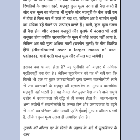
स्थितियों के समान रहते
,
मज़दूर कुल मूल्‍य उतना ही पैदा करते हैं
और उस मूल्‍य का बंटवारा भी मुनाफे और मज़दूरी के बीच उसी रूप
में होता है जिस रूप में पहले हो रहा था
,
लेकिन अब वे उपयोग मूल्‍यों
का अधिक बड़े पैमाने पर उत्‍पादन करते हैं। यानी
,
कुल मूल्‍य उतना
ही पैदा होगा और उसका मज़दूरी और मुनाफे में बंटवारा भी उसी
अनुपात होगा क्‍योंकि श्रमशक्ति के मूल्‍य में कोई अन्‍तर नहीं आया है
,
लेकिन अब वही मूल्‍य अधिक मालों (उपयोग मूल्‍यों
)
के बीच वितरित
होगा (
distributed over a larger mass of use-
values)
,
यानी प्रति माल मूल्‍य और कीमत घट जायेगी।
इसका क्‍या फायदा होता है? यह पूंजीपति को बाज़ार में अधिक
प्रतिस्‍पर्द्धी बना देता है। लेकिन सुखविन्‍दर को यह भी नहीं पता कि
किसी भी एक या कुछ कारखानेदारों द्वारा उन्‍नत तकनोलॉजी लाने
से उस कारखाने के मज़दूर की श्रमशक्ति का मूल्‍य व वास्‍तविक
मज़दूरी नहीं घटती है। यह केवल
वेज गुड्स
पैदा करने वाले समूचे
उद्योग में उत्‍पादकता की वृद्धि से ही सम्‍भव होता है। अलग-अलग
अन्‍य उद्योगों में तकनोलॉजी के उन्‍नत होने और उत्‍पादकता के बढ़ने
से मालों का परिमाण और उनकी प्रति ईकाई मूल्‍य व कीमत घटती
है, लेकिन कुल मूल्‍य उतना ही उत्‍पादित होता है।
मुनाफे की औसत दर के गिरने के रुझान के बारे में सुखविन्‍दर के
वहम