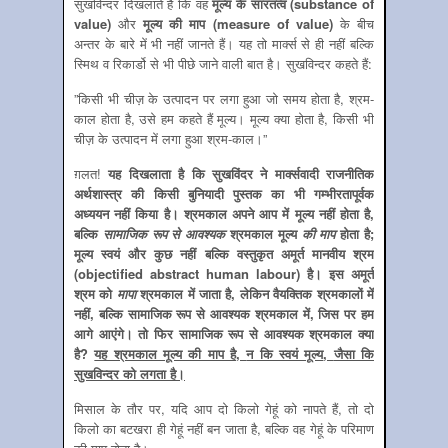
सुखविन्‍दर दिखलाते हैं कि वह
मूल्‍य के सारतत्‍व (
substance of
value
)
और
मूल्‍य की माप (
measure of value
)
के बीच
अन्‍तर के बारे में भी नहीं जानते हैं। यह तो मार्क्‍स से ही नहीं बल्कि
स्मिथ व रिकार्डो से भी पीछे जाने वाली बात है। सुखविन्दर कहते हैं:
”किसी भी चीज़ के उत्पादन पर लगा हुआ जो समय होता है, श्रम-
काल होता है, उसे हम कहते हैं मूल्य। मूल्य क्या होता है, किसी भी
चीज़ के उत्पादन में लगा हुआ श्रम-काल।”
ग़लत!
यह
दिखलाता
है
कि
सुखविंदर
ने
मार्क्सवादी
राजनीतिक
अर्थशास्त्र
की किसी बुनियादी
पुस्तक
का भी
गम्‍भीरतापूर्वक
अध्ययन
नहीं
किया
है।
श्रमकाल
अपने
आप
में
मूल्य
नहीं होता
है
,
बल्कि
सामाजिक रूप से आवश्‍यक
श्रमकाल मूल्‍य
की माप
होता है
;
मूल्‍य स्‍वयं और कुछ नहीं बल्कि वस्‍तुकृत अमूर्त मानवीय श्रम
(
objectified abstract human labour
) है। इस अमूर्त
श्रम को
मापा
श्रमकाल में जाता है
,
लेकिन वैयक्तिक श्रमकालों में
नहीं
,
बल्कि सामाजिक रूप से आवश्‍यक श्रमकाल में
,
जिस पर हम
आगे आएंगे। तो फिर सामाजिक रूप से आवश्‍यक श्रमकाल क्‍या
है
?
यह श्रमकाल मूल्‍य की माप है
,
न कि स्‍वयं मूल्‍य
,
जैसा कि
सुखविन्‍दर को लगता है।
मिसाल के तौर पर, यदि आप दो किलो गेहूं को नापते हैं, तो दो
किलो का बटखरा ही गेहूं नहीं बन जाता है, बल्कि वह गेहूं के परिमाण