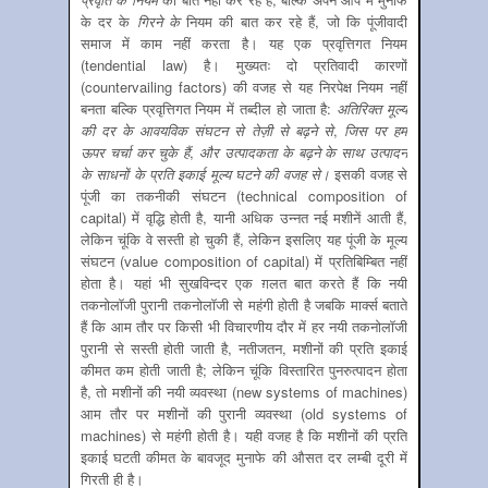
के दर के
गिरने
के
नियम की बात कर रहे हैं, जो कि पूंजीवादी
समाज में काम नहीं करता है। यह एक प्रवृत्तिगत नियम
(tendential law) है। मुख्यतः दो प्रतिवादी कारणों
(countervailing factors) की वजह से यह निरपेक्ष नियम नहीं
बनता बल्कि प्रवृत्तिगत नियम में तब्दील हो जाता है:
अतिरिक्त
मूल्य
की दर
के
आवयविक संघटन से तेज़ी से बढ़ने
से
,
जिस पर हम
ऊपर चर्चा कर चुके हैं
,
और
उत्पादकता
के
बढ़ने
के
साथ
उत्पादन
के
साधनों
के
प्रति इकाई मूल्य
घटने
की
वजह
से।
इसकी वजह से
पूंजी का तकनीकी संघटन (technical composition of
capital) में वृद्धि होती है, यानी अधिक उन्‍नत नई मशीनें आती हैं,
लेकिन चूंकि वे सस्‍ती हो चुकी हैं, लेकिन इसलिए यह पूंजी के मूल्‍य
संघटन (value composition of capital) में प्रतिबिम्बित नहीं
होता है। यहां भी सुखविन्‍दर एक ग़लत बात करते हैं कि नयी
तकनोलॉजी पुरानी तकनोलॉजी से महंगी होती है जबकि मार्क्‍स बताते
हैं कि आम तौर पर किसी भी विचारणीय दौर में हर नयी तकनोलॉजी
पुरानी से सस्‍ती होती जाती है, नतीजतन, मशीनों की प्रति इकाई
कीमत कम होती जाती है; लेकिन चूंकि विस्‍तारित पुनरुत्‍पादन होता
है, तो मशीनों की नयी व्‍यवस्‍था (new systems of machines)
आम तौर पर मशीनों की पुरानी व्‍यवस्‍था (old systems of
machines) से महंगी होती है। यही वजह है कि मशीनों की प्रति
इकाई घटती कीमत के बावजूद मुनाफे की औसत दर लम्‍बी दूरी में
गिरती ही है।