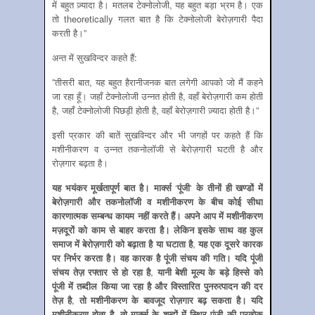
में बहुत ज़्यादा है। मतलब टेक्नोलोजी, यह बहुत बड़ा भ्रम है। एक
तो theoretically गलत बात है कि टेक्नोलोजी बेरोज़गारी पैदा
करती है।”
अन्‍त में सुखविन्‍दर कहते हैं:
”तीसरी बात, यह बहुत हैरानीजनक बात लगेगी आपको जो मैं कहने
जा रहा हूँ। जहाँ टेक्नोलोजी उन्नत होती है, वहाँ बेरोज़गारी कम होती
है, जहाँ टेक्नोलोजी पिछड़ी होती है, वहाँ बेरोज़गारी ज़्यादा होती है।”
इसी प्रकार की बातें सुखविन्‍दर और भी जगहों पर कहते हैं कि
मशीनीकरण व उन्‍नत तकनोलॉजी से बेरोज़गारी घटती है और
रोज़गार बढ़ता है।
यह भयंकर मूर्खतापूर्ण बात है। मार्क्‍स
‘
पूंजी
‘
के तीनों ही खण्‍डों में
बेरोज़गारी और तकनोलॉजी व मशीनीकरण के बीच कोई सीधा
कारणात्‍मक सम्‍बन्‍ध कायम नहीं करते हैं।
अपने आप में मशीनीकरण
मज़दूरों को काम से बाहर करता है। लेकिन इसके साथ वह कुल
समाज में बेरोज़गारी को बढ़ाता है या घटाता है
,
यह एक दूसरे कारक
पर निर्भर करता है। वह कारक है पूंजी संचय की गति। यदि पूंजी
संचय तेज़ रफ्तार से हो रहा है
,
यानी बेशी मूल्‍य के बड़े हिस्‍से को
पूंजी में तब्‍दील किया जा रहा है और विस्‍तारित पुनरुत्‍पादन की दर
तेज़ है
,
तो मशीनीकरण के बावजूद रोज़गार बढ़ सकता है। यदि
मशीनीकरण होता है
,
तो मार्क्‍स के शब्‍दों में स्थिर पूंजी की प्रत्‍येक