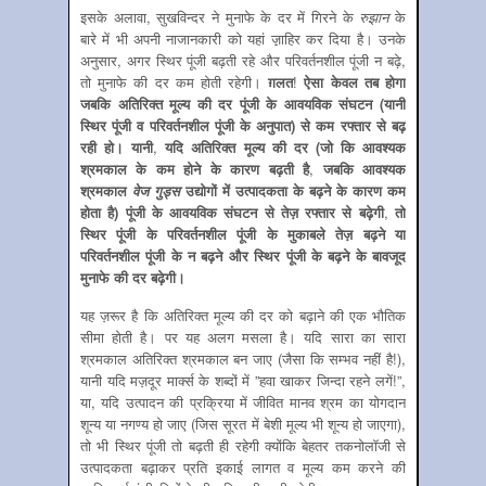
इसके अलावा, सुखविन्‍दर ने मुनाफे के दर में गिरने के
रुझान
के
बारे में भी अपनी नाजानकारी को यहां ज़़ाहिर कर दिया है। उनके
अनुसार, अगर स्थिर पूंजी बढ़ती रहे और परिवर्तनशील पूंजी न बढ़े,
तो मुनाफे की दर कम होती रहेगी।
ग़लत
!
ऐसा केवल तब होगा
जबकि अतिरिक्‍त मूल्‍य की दर पूंजी के आवयविक संघटन (यानी
स्थिर पूंजी व परिवर्तनशील पूंजी के अनुपात) से कम रफ्तार से बढ़
रही हो। यानी
,
यदि अतिरिक्‍त मूल्‍य की दर (जो कि आवश्‍यक
श्रमकाल के कम होने के कारण बढ़ती है
,
जबकि आवश्‍यक
श्रमकाल
वेज गुड्स
उद्योगों में उत्‍पादकता के बढ़ने के कारण कम
होता है) पूंजी के आवयविक संघटन से तेज़ रफ्तार से बढ़ेगी
,
तो
स्थिर पूंजी के परिवर्तनशील पूंजी के मुकाबले तेज़ बढ़ने या
परिवर्तनशील पूंजी के न बढ़ने और स्थिर पूंजी के बढ़ने के बावजूद
मुनाफे की दर बढ़ेगी।
यह ज़रूर है कि अतिरिक्‍त मूल्‍य की दर को बढ़ाने की एक भौतिक
सीमा होती है। पर यह अलग मसला है। यदि सारा का सारा
श्रमकाल अतिरिक्‍त श्रमकाल बन जाए (जैसा कि सम्‍भव नहीं है!),
यानी यदि मज़दूर मार्क्‍स के शब्‍दों में ”हवा खाकर जिन्‍दा रहने लगें!”,
या, यदि उत्‍पादन की प्रक्रिया में जीवित मानव श्रम का योगदान
शून्‍य या नगण्‍य हो जाए (जिस सूरत में बेशी मूल्‍य भी शून्‍य हो जाएगा),
तो भी स्थिर पूंजी तो बढ़ती ही रहेगी क्‍योंकि बेहतर तकनोलॉजी से
उत्‍पादकता बढ़ाकर प्रति इकाई लागत व मूल्‍य कम करने की