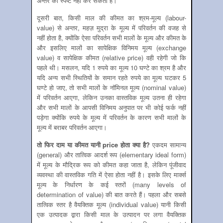
अन्‍तर को स्‍पष्‍ट नहीं कर सकता है।
दूसरी बात, किसी माल की कीमत का श्रम-मूल्य (labour-
value) से अन्‍तर, महज़ मुद्रा के मूल्य में परिवर्तन की वजह से
नहीं होता है, क्योंकि ऐसा परिवर्तन सभी मालों के मूल्य और कीमत के बीच के सम्बन्
और इसलिए मालों का सापेक्षिक विनिमय मूल्‍य (exchange
value) व सापेक्षिक कीमत (relative price) वही रहेगी जो कि
पहले थी। मसलन, यदि 1 रुपये का मूल्‍य 10 घण्‍टे का श्रम है और
यदि अन्‍य सभी स्थितियों के समान रहते रुपये का मूल्‍य घटकर 5
घण्‍टे हो जाए, तो सभी मालों के नॉमिनल मूल्‍य (nominal value)
में परिवर्तन आएगा, लेकिन उनका वास्‍तविक मूल्‍य उतना ही रहेगा
और सभी मालों के आपसी विनिमय अनुपात पर भी कोई फर्क नहीं
पड़ेगा क्‍योंकि रुपये के मूल्‍य में परिवर्तन के कारण सभी मालों के
मूल्‍य में बराबर परिवर्तन आएगा।
तो फिर दाम या कीमत यानी
price होता क्‍या है?
एकदम सामान्‍य
(general) और तात्विक आदर्श रूप (elementary ideal form)
में मूल्‍य के मौद्रिक रूप को कीमत कहा जाता है, लेकिन पूंजीवाद
व्‍यवस्‍था की वास्‍तविक गति में ऐसा होता नहीं है। इसके लिए मार्क्‍स
मूल्‍य के निर्धारण के कई स्‍तरों (many levels of
determination of value) की बात करते हैं। पहला और सबसे
तात्विक स्‍तर है वैयक्तिक मूल्‍य (individual value) यानी किसी
एक उत्‍पादक द्वारा किसी माल के उत्‍पादन पर लगा वैयक्तिक