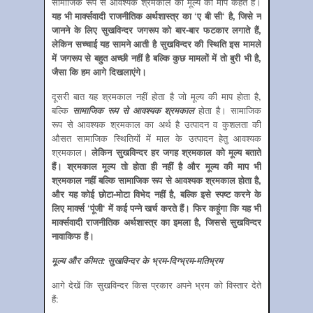
सामाजिक रूप से आवश्‍यक श्रमकाल को मूल्‍य की माप कहते हैं।
यह भी मार्क्‍सवादी राजनीतिक अर्थशास्‍त्र का
‘
ए बी सी
‘
है
,
जिसे न
जानने के लिए सुखविन्‍दर जगरूप को बार-बार फटकार लगाते हैं
,
लेकिन सच्‍चाई यह सामने आती है सुखविन्‍दर की स्थिति इस मामले
में जगरूप से बहुत अच्‍छी नहीं है बल्कि कुछ मामलों में तो बुरी भी है
,
जैसा कि हम आगे दिखलाएंगे।
दूसरी बात यह श्रमकाल नहीं होता है जो मूल्‍य की माप होता है,
बल्कि
सामाजिक रूप से आवश्‍यक श्रमकाल
होता है। सामाजिक
रूप से आवश्‍यक श्रमकाल का अर्थ है उत्‍पादन व कुशलता की
औसत सामाजिक स्थितियों में माल के उत्‍पादन हेतु आवश्‍यक
श्रमकाल।
लेकिन सुखविन्‍दर हर जगह श्रमकाल को मूल्‍य बताते
हैं। श्रमकाल मूल्‍य तो होता ही नहीं है और मूल्‍य की माप भी
श्रमकाल नहीं बल्कि सामाजिक रूप से आवश्‍यक श्रमकाल होता है
,
और यह कोई छोटा-मोटा विभेद नहीं है
,
बल्कि इसे स्‍पष्‍ट करने के
लिए मार्क्‍स
‘
पूंजी
‘
में कई पन्‍ने खर्च करते हैं। फिर कहूंगा कि यह भी
मार्क्‍सवादी राजनीतिक अर्थशास्‍त्र का इमला है
,
जिससे सुखविन्‍दर
नावाकिफ हैं।
मूल्‍य और कीमत: सुखविन्‍दर के भ्रम-दिग्‍भ्रम-मतिभ्रम
आगे देखें कि सुखविन्‍दर किस प्रकार अपने भ्रम को विस्‍तार देते
हैं: