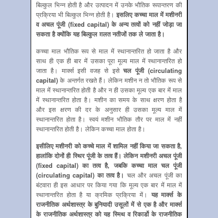
बिल्‍कुल भिन्‍न होती है और उत्‍पादन में उनके भौतिक रूपान्‍तरण की
प्रक्रिया भी बिल्‍कुल भिन्‍न होती है।
इसलिए कच्‍चा माल में मशीनरी
व अचल पूंजी (
fixed capital
)
के अन्‍य तत्‍वों को नहीं जोड़ा जा
सकता है क्‍योंकि यह बिल्‍कुल ग़लत नतीजों तक ले जाता है।
कच्‍चा माल भौतिक रूप से माल में स्‍थानान्‍तरित हो जाता है और
साथ ही एक ही बार में उसका पूरा मूल्‍य माल में स्‍थानान्‍तरित हो
जाता है। मार्क्‍स इसी वजह से इसे
चल पूंजी (
circulating
capital
)
के अन्‍तर्गत रखते हैं। लेकिन मशीन न तो भौतिक रूप से
माल में स्‍थानान्‍तरित होती है और न ही उसका मूल्‍य एक बार में माल
में स्‍थानान्‍तरित होता है। मशीन का समय के साथ क्षरण होता है
और इस क्षरण की दर के अनुसार ही उसका मूल्‍य माल में
स्‍थानान्‍तरित होता है। स्‍वयं मशीन भौतिक तौर पर माल में नहीं
स्‍थानान्‍तरित होती है। लेकिन कच्‍चा माल होता है।
इसीलिए मशीनरी को कच्‍चे माल में शामिल नहीं किया जा सकता है
,
हालांकि दोनों ही स्थिर पूंजी के तत्‍व हैं। लेकिन मशीनरी अचल पूंजी
(
fixed capital
) का तत्‍व है
,
जबकि कच्‍चा माल चल पूंजी
(
circulating capital
) का तत्‍व है।
चल और अचल पूंजी का
बंटवारा ही इस आधार पर किया गया कि मूल्‍य एक बार में माल में
स्‍थानान्‍तरित होता है या क्रमिक प्रक्रिया में।
यह मार्क्‍स के
राजनीतिक अर्थशास्‍त्र के बुनियादी उसूलों में से एक है और मार्क्‍स
के राजनीतिक अर्थशास्‍त्र को यह स्मिथ व रिकार्डो के राजनीतिक