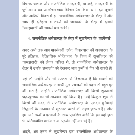
विचारधारात्‍मक और राजनीतिक समझदारी, या कहें, समझदारी के
पूर्ण अभाव का आलोचनात्‍मक विवेचन पेश किया था। इस दूसरी
और आखिरी किश्‍त में हम राजनीतिक अर्थशास्‍त्र के क्षेत्र में और
साथ ही इतिहास व तथ्‍यों की जानकारी के क्षेत्र में इनकी
”समझदारी” की समालोचना रखेंगे।
राजनीतिक अर्थशास्‍त्र के क्षेत्र में सुखविन्‍दर के
”
एडवेंचर्स
”
अगर अभी तक आप मार्क्‍सवादी दर्शन, विचारधारा की अवधारणा के
पूरे इतिहास, ऐतिहासिक भौतिकवाद के विषय में सुखविन्‍दर की
”समझदारी” को लेकर चकित थे, तो राजनीतिक अर्थशास्‍त्र के
क्षेत्र में उनके ”इजाफ़ों” को देखकर आप कुर्सी से गिर भी सकते हैं!
यहां तो उन्‍होंने और भी स्‍पष्‍टता से दिखलाया है कि मार्क्‍स की
राजनीतिक अर्थशास्‍त्र सम्‍बन्‍धी मूल रचनाओं को पढ़ना तो बहुत दूर
की बात है, उन्‍होंने राजनीतिक अर्थशास्‍त्र की किसी शुरुआती
पाठ्यपुस्‍तक का भी अध्‍ययन नहीं किया है। उन्‍हें बिल्‍कुल शुरू से
किसी की मदद से राजनीतिक अर्थशास्‍त्र के एकदम बुनियादी
सिद्धान्‍तों के अध्‍ययन से शुरुआत करने की सख्‍़त ज़रूरत है। और
हम आगे तथ्‍यों व प्रमाणों के साथ प्रदर्शित करेंगे कि हम यहां ज़रा
भी अतिशयोक्ति अलंकार का प्रयोग नहीं कर रहे हैं।
आइये, अब क्रम से सुखविन्‍दर द्वारा राजनीतिक अर्थशास्‍त्र के