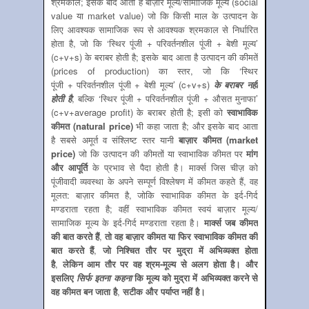
श्रमकाल; इसके बाद आता है बाज़ार मूल्‍य/सामाजिक मूल्‍य (social
value या market value) जो कि किसी माल के उत्‍पादन के
लिए आवश्‍यक सामाजिक रूप से आवश्‍यक श्रमकाल से निर्धारित
होता है, जो कि ‘स्थिर पूंजी + परिवर्तनशील पूंजी + बेशी मूल्‍य’
(c+v+s) के बराबर होती है; इसके बाद आता है उत्‍पादन की कीमतें
(prices of production) का स्‍तर, जो कि ‘स्थिर
पूंजी + परिवर्तनशील पूंजी + बेशी मूल्‍य’ (c+v+s)
के बराबर नहीं
होती है
, बल्कि ‘स्थिर पूंजी + परिवर्तनशील पूंजी + औसत मुनाफा’
(c+v+average profit) के बराबर होती है; इसी को
स्‍वाभाविक
कीमत (natural price)
भी कहा जाता है; और इसके बाद आता
है सबसे अमूर्त व संश्लिष्‍ट स्‍तर यानी
बाज़ार कीमत (market
price)
जो कि उत्‍पादन की कीमतों या स्‍वाभाविक कीमत पर
मांग
और आपूर्ति
के प्रभाव से पैदा होती है। मार्क्‍स जिस चीज़ को
पूंजीवादी व्‍यवस्‍था के अपने सम्‍पूर्ण विश्‍लेषण में कीमत कहते हैं, वह
मूलत: बाज़ार कीमत है, जोकि स्‍वाभाविक कीमत के इर्द-गिर्द
मण्‍डराता रहता है; वहीं स्‍वाभाविक कीमत स्‍वयं बाज़ार मूल्‍य/
सामाजिक मूल्‍य के इर्द-गिर्द मण्‍डराता रहता है।
मार्क्‍स जब कीमत
की बात करते हैं
,
तो वह बाज़ार कीमत या फिर स्‍वाभाविक कीमत की
बात करते हैं
,
जो निश्चित तौर पर मुद्रा में अभिव्‍यक्‍त होता
है
,
लेकिन आम तौर पर वह श्रम-मूल्‍य से अलग होता है। और
इसलिए
सिर्फ इतना कहना
कि मूल्‍य को मुद्रा में अभिव्‍यक्‍त करने से
वह कीमत बन जाता है
,
सटीक और पर्याप्‍त नहीं है।