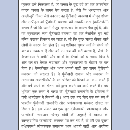
प्रकार उसे निकालता है; जो जनता के दुख-दर्द का एक काल्पनिक
कारण जनता के सामने पेश करता है, जैसे कि भ्रष्टाचार और
अच्छी-बुरी नीयत जैसे कारक; वह पूँजीवादी व्यवस्था में मौजूद शोषण
और उत्पीड़न को पूँजीवादी व्यवस्था की आकस्मिकता (कण्टिंजेंसी)
बताता है जो कि उसमें मौजूद भ्रष्टाचार के कारण पैदा हुई है, और
यह भ्रष्टाचार स्वयं पूँजीवादी व्यवस्था का एक नैसर्गिक गुण नहीं
बल्कि उसका विचलन बन जाता है, जो कि कुछ ‘ग़लत नीयत’ वाले
लोगों के कारण पैदा होता है। यह श्रीमान सुथरा वर्गों के संघर्ष को
बार-बार नकारता है और वर्ग समन्वय की बातें करता है, जैसे कि
केजरीवाल ने अमीरों और ग़रीबों के बँटवारे को ही नकार दिया है
और बार-बार केवल सदाचारी और भ्रष्टाचारी के बँटवारे पर बल
दिया है। केजरीवाल और ‘आम आदमी पार्टी’ इस समय पूँजीवादी
व्यवस्था की ज़रूरत हैं। वे पूँजीवादी समाज और व्यवस्था के
असमाधेय अन्तरविरोधों के वर्ग चरित्र को छिपाने का काम करते हैं
और वर्ग संघर्ष की चेतना को कुन्द करने का कार्य करते हैं। यही
भूमिका एक समय में भारत की पूँजीवादी राजनीति के इतिहास में
जेपी आन्दोलन ने निभायी थी। आज एक बार फिर एक नये रूप में
भारतीय पूँजीवादी राजनीति और अर्थव्यवस्था भयंकर संकट का
शिकार है। इस संकट का एक धुर दक्षिणपन्थी, तानाशाहाना और
फ़ासीवादी समाधान नरेन्द्र मोदी की अगुवाई में भाजपा की
साम्प्रदायिक फ़ासीवादी सरकार पेश कर रही है, तो वहीं एक दूसरा
दक्षिणपन्थी लोकरंजक समाधान ‘आम आदमी पार्टी’ और अरविन्द