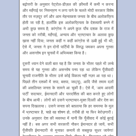
बढ़ोत्तरी के अनुसार पेट्रोल-डीज़ल की क़ीमतों में कमी न करना
और महँगाई पर नियन्त्रण न लगा पाने के चलते मोदी सरकार विशेष
तौर पर मज़दूर वर्ग और आम मेहनतकश जनता के बीच अलोकप्रिय
होती जा रही है, हालाँकि इस अलोकप्रियता के देशव्यापी बनने में
अभी कुछ समय है; कांग्रेस ने अपने कुल पाँच दशक के राज में
जनता को ग़रीबी, महँगाई, अन्याय और भ्रष्टाचार के अलावा कुछ
ख़ास नहीं दिया; जनता कहीं न कहीं कांग्रेस से ऊबी हुई भी थी;
ऐसे में, जनता ने इन दोनों पार्टियों के विरुद्ध जमकर अपना गुस्सा
और असन्तोष इन चुनावों में अभिव्यक्त किया है।
दूसरी ध्यान देने वाली बात यह है कि जनता के भीतर पहले भी लम्बे
समय से यह गुस्सा और असन्तोष पनप रहा था लेकिन पूँजीवादी
चुनावी राजनीति के भीतर उसे कोई विकल्प नहीं नज़र आ रहा था।
पिछले तीन दशकों में सपा, बसपा, जद(यू), आदि जैसे तमाम दलों
की असलियत जनता के सामने आ चुकी है। ऐसे में, ‘आम आदमी
पार्टी’ सदाचार, ईमानदारी और पारदर्शिता की बात करते हुए लोगों
के बीच आयी। लोगों को उसने भ्रष्टाचार-मुक्त दिल्ली और देश का
सपना दिखलाया। उसने जनता को बतलाया कि हर समस्या के मूल
में भ्रष्टाचार है, चाहे वह शोषण हो, ग़रीबी हो या फिर बेरोज़़गारी।
उनके अनुसार देश की व्यवस्था में यानी कि पूँजीवाद में कोई बुराई
नहीं है। बस अगर सभी सरकारी नौकर ईमानदार हो जायें, सभी
पूँजीपति ईमानदारी से मुनाफ़ा कमायें तो सबकुछ सुधर जायेगा!