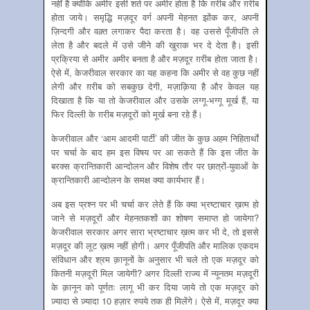
नहीं है क्योंकि अमीर इसी शर्त पर अमीर होता है कि ग़रीब और ग़रीब
होता जाये। समृद्धि मज़दूर वर्ग अपनी मेहनत झोंक कर, अपनी
ज़िन्दगी और वक़्त लगाकर पैदा करता है। वह उससे पूँजीपति ले
लेता है और बदले में उसे जीने की खुराक भर दे देता है। इसी
प्रक्रिया से अमीर अमीर बनता है और मज़दूर ग़रीब होता जाता है।
ऐसे में, केजरीवाल सरकार का यह कहना कि अमीर से वह कुछ नहीं
लेगी और ग़रीब को सबकुछ देगी, मज़ाक़िया है और केवल यह
दिखाता है कि या तो केजरीवाल और उसके लग्गू-भग्गू मूर्ख हैं, या
फिर दिल्ली के ग़रीब मज़दूरों को मूर्ख बना रहे हैं।
केजरीवाल और ‘आम आदमी पार्टी’ की जीत के कुछ अहम निहितार्थों
पर चर्चा के बाद हम इस विषय पर आ सकते हैं कि इस जीत के
बरक्स क्रान्तिकारी आन्दोलन और विशेष तौर पर छात्रों-युवाओं के
क्रान्तिकारी आन्दोलन के समक्ष क्या कार्यभार हैं।
अब इस प्रश्न पर भी चर्चा कर लेते हैं कि क्या भ्रष्टाचार ख़त्म हो
जाने से मज़दूरों और मेहनतकशों का शोषण समाप्त हो जायेगा?
केजरीवाल सरकार अगर सारा भ्रष्टाचार ख़त्म कर भी दे, तो इससे
मज़दूर की लूट ख़त्म नहीं होगी। अगर पूँजीपति और मालिक एकदम
संविधान और श्रम क़ानूनों के अनुसार भी चले तो एक मज़दूर को
कितनी मज़दूरी मिल जायेगी? अगर दिल्ली राज्य में न्यूनतम मज़दूरी
के क़ानून को पूर्णतः लागू भी कर दिया जाये तो एक मज़दूर को
ज़्यादा से ज़्यादा 10 हज़ार रुपये तक ही मिलेंगे। ऐसे में, मज़दूर क्या