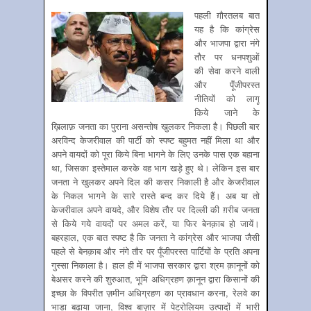
पहली ग़ौरतलब बात
यह है कि कांग्रेस
और भाजपा द्वारा नंगे
तौर पर धनपशुओं
की सेवा करने वाली
और पूँजीपरस्त
नीतियों को लागू
किये जाने के
ख़िलाफ़ जनता का पुराना असन्तोष खुलकर निकला है। पिछली बार
अरविन्द केजरीवाल की पार्टी को स्पष्ट बहुमत नहीं मिला था और
अपने वायदों को पूरा किये बिना भागने के लिए उनके पास एक बहाना
था, जिसका इस्तेमाल करके वह भाग खड़े हुए थे। लेकिन इस बार
जनता ने खुलकर अपने दिल की कसर निकाली है और केजरीवाल
के निकल भागने के सारे रास्ते बन्द कर दिये हैं। अब या तो
केजरीवाल अपने वायदे, और विशेष तौर पर दिल्ली की ग़रीब जनता
से किये गये वायदों पर अमल करें, या फिर बेनक़ाब हो जायें।
बहरहाल, एक बात स्पष्ट है कि जनता ने कांग्रेस और भाजपा जैसी
पहले से बेनक़ाब और नंगे तौर पर पूँजीपरस्त पार्टियों के प्रति अपना
गुस्सा निकाला है। हाल ही में भाजपा सरकार द्वारा श्रम क़ानूनों को
बेअसर करने की शुरुआत, भूमि अधिग्रहण क़ानून द्वारा किसानों की
इच्छा के विपरीत ज़मीन अधिग्रहण का प्रावधान करना, रेलवे का
भाड़ा बढ़ाया जाना, विश्व बाज़ार में पेट्रोलियम उत्पादों में भारी