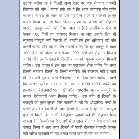
उठानी चाहिए वह है दिल्ली राज्य स्तर पर एक रोज़़गार गारण्टी
विधेयक की माँग। हमारा तर्क यह है कि अगर कांग्रेस-नीत यूपीए
सरकार ने देश के स्तर पर एक ग्रामीण रोज़़गार गारण्टी क़ानून
पारित किया था, तो फिर दिल्ली राज्य पर जनता को रोज़़गार
गारण्टी क़ानून क्यों नहीं दिया जाना चाहिए? हालाँकि मनरेगा में
केवल 100 दिनों का रोज़़गार मिलता था और उसके लिए भी
न्यूनतम मज़दूरी नहीं मिलती थी, यद्यपि हमें इस अधिकार की माँग
करनी चाहिए और यह भी माँग उठानी चाहिए कि इस क़ानून के तहत
100 दिन नहीं बल्कि कम-से-कम 200 दिनों का रोज़़गार मिलना
चाहिए और उसके एवज़ में दिल्ली राज्य की न्यूनतम मज़दूरी मिलनी
चाहिए। इस क़ानून में इस बात का प्रावधान होना चाहिए कि अगर
दिल्ली सरकार दिल्ली के किसी नागरिक को रोज़़गार नहीं दे पाती
तो फिर उसे गुज़ारा-योग्य बेरोज़़गारी भत्ता दिया जाना चाहिए। यानी
कि उत्तर प्रदेश सरकार के समान 1000-1200 रुपये का
हास्यास्पद बेरोज़़गारी भत्ता नहीं बल्कि राष्ट्रीय न्यूनतम मज़दूरी के
बराबर बेरोज़़गारी भत्ता मिलना चाहिए। इस माँग से दिल्ली के
मज़दूरों को कुछ सुरक्षा मिल सकती है, जो कि औद्योगिक मन्दी के
चलते आएदिन बेकारी की मार झेलते हैं। साथ ही इस माँग के पूरा
होने से दिल्ली के लाखों बेरोज़़गार युवाओं को भी रोज़़गार मिल
सकता है। केजरीवाल ने 5 वर्षों में 8 लाख रोज़़गार पैदा करने का
वायदा किया है और अगर दिल्ली में शहरी रोज़़गार गारण्टी क़ानून
नहीं पारित करवाती तो यह वायदा महज़ काग़ज़ी बना रह जायेगा।