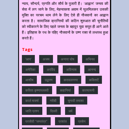
न्याय, सौन्दर्य, प्रगति और शौर्य के पुजारी हैं। ‘आह्वान’ जनता की
सेवा में लग जाने के लिए, मेहनतकश अवाम में घुलमिलकर उसकी
मुक्ति का परचम थाम लेने के लिए ऐसे ही नौजवानों का आह्वान
करता है। सामाजिक क्रान्तियों की कठिन शुरुआत की चुनौतियों
को स्वीकारने के लिए पहले जनता के बहादुर युवा सपूत ही आगे आते
हैं। इतिहास के रथ के पहिए नौजवानों के उष्ण रक्त से लथपथ हुआ
करते हैं।
Tags
'आप'
अजय
अन्‍तरा घोष
अभिनव
अमेरिका
अरविंद
अविनाश
आनन्‍द
आशीष
उद्धरण
करावलनगर
कविताऐं
कविता कृष्णापल्लवी
कहानियां
कात्‍यायनी
कार्ल मार्क्स
गरीबी
चुनावी तमाशा
जाति प्रश्‍न
दिल्‍ली
धर्म
परजीवी “जनतंत्र”
प्रशांत
प्रसेन