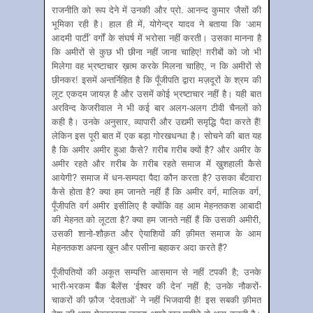
राजनीति को रूप देने में उनकी और प्रो. आनन्द कुमार जैसों की
भूमिका रही है। हाल ही में, योगेन्द्र यादव ने बताया कि ‘आम
आदमी पार्टी’ वर्गों के संघर्ष में भरोसा नहीं करती। उसका मानना है
कि अमीरों से कुछ भी छीना नहीं जाना चाहिए! ग़रीबों को जो भी
मिलेगा वह भ्रष्टाचार ख़त्म करके मिलना चाहिए, न कि अमीरों से
छीनकर! इसमें अन्तर्निहित है कि पूँजीपति द्वारा मज़दूरों के श्रम की
लूट एकदम जायज़ है और उसमें कोई भ्रष्टाचार नहीं है। यही बात
अरविन्द केजरीवाल ने भी कई बार अलग-अलग टीवी चैनलों को
कही है। उनके अनुसार, व्यापारी और उद्यमी समृद्धि पैदा करते हैं!
लेकिन इस पूरी बात में एक बड़ा गोरखधन्धा है। सोचने की बात यह
है कि अमीर अमीर हुआ कैसे? ग़रीब ग़रीब क्यों है? और अमीर के
अमीर रहते और ग़रीब के ग़रीब रहते समाज में ख़ुशहाली कैसे
आयेगी? समाज में धन-सम्पदा पैदा कौन करता है? उसका बँटवारा
कैसे होता है? क्या हम जानते नहीं हैं कि अमीर वर्ग, मालिक वर्ग,
पूँजीपति वर्ग अमीर इसीलिए है क्योंकि वह आम मेहनतकश आबादी
की मेहनत को लूटता है? क्या हम जानते नहीं हैं कि उसकी अमीरी,
उसकी शानो-शौक़त और ऐयाशियों की क़ीमत समाज के आम
मेहनतकश अपना ख़ून और पसीना बहाकर अदा करते हैं?
पूँजीपतियों की अकूत सम्पत्ति आसमान से नहीं टपकी है; उनके
भारी-भरकम बैंक बैलेंस ‘ईश्वर की देन’ नहीं है; उनके नौकरों-
चाकरों की फ़ौज ‘देवताओं’ ने नहीं भिजवायी है! इस सबकी क़ीमत