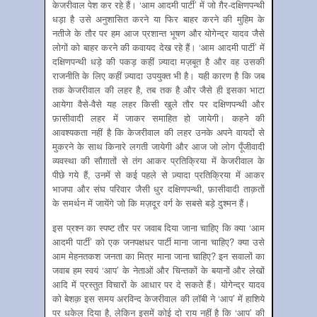
केजरीवाल पेश कर रहे हैं। ‘आम आदमी पार्टी’ में जो ग़ैर-दक्षिणपन्थी
धड़ा है उसे अनुशासित करने या फिर बाहर करने की मुहिम के
नतीजे के तौर पर हम आज प्रशान्त भूषण और योगेन्द्र यादव जैसे
लोगों को बाहर करने की कवायद देख रहे हैं। ‘आम आदमी पार्टी’ में
दक्षिणपन्थी धड़े की पकड़ कहीं ज़्यादा मज़बूत है और वह उसकी
राजनीति के लिए कहीं ज़्यादा उपयुक्त भी है। यही कारण है कि जब
तक केजरीवाल की लहर है, तब तक है और जैसे ही इसका भाटा
आयेगा वैसे-वैसे यह लहर किसी खुले तौर पर दक्षिणपन्थी और
फ़ासीवादी लहर में जाकर समाहित हो जायेगी। कहने की
आवश्यकता नहीं है कि केजरीवाल की लहर उनके अपने वायदों से
मुकरने के साथ किनारे लगती जायेगी और आज जो लोग पूँजीवादी
व्यवस्था की सौग़ातों से तंग आकर प्रतिक्रिया में केजरीवाल के
पीछे गये हैं, उनमें से कई पहले से ज़्यादा प्रतिक्रिया में आकर
भाजपा और संघ परिवार जैसी धुर दक्षिणपन्थी, फ़ासीवादी ताक़तों
के समर्थन में जायेंगे जो कि मज़दूर वर्ग के सबसे बड़े दुश्मन हैं।
इस प्रश्न का स्पष्ट तौर पर जवाब दिया जाना चाहिए कि क्या ‘आम
आदमी पार्टी’ को एक जनपक्षधर पार्टी माना जाना चाहिए? क्या उसे
आम मेहनतकश जनता का मित्र माना जाना चाहिए? इन सवालों का
जवाब हम स्वयं ‘आप’ के नेताओं और चिन्तकों के बयानों और लेखों
आदि में प्रस्तुत विचारों के आधार पर दे सकते हैं। योगेन्द्र यादव
को बेशक़ इस समय अरविन्द केजरीवाल की लॉबी ने ‘आप’ में हाशिये
पर धकेल दिया है, लेकिन इसमें कोई दो राय नहीं है कि ‘आप’ की