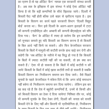
का प्रश्न है तो यह ऑडिट ‘कैग’ नामक एक सरकारी संस्था करती
है। अब तक के इतिहास में इस संस्था ने कोई ऐसा ऑडिट नहीं
किया है जो कि बड़ी कम्पनियों के सीधे ख़िलाफ़ जाये। दिल्ली में
बिजली पैदा नहीं होती बल्कि उसे बाहर से ख़रीदना पड़ता है। इस
बिजली के वितरण का कार्य पहले सरकारी विभाग ‘दिल्ली विद्युत
बोर्ड’ करता था। फिर इसे दिल्ली के अलग-अलग इलाक़ों में टाटा
की कम्पनी एनडीपीएल और अम्बानी की कम्पनी बीएसईएस को सौंप
दिया गया। ‘कैग’ के ऑडिट में स्पष्ट हो जायेगा कि इन कम्पनियों
को मुनाफ़ा कमाते हुए यदि बिजली का वितरण करना है तो बिजली
के बिल आधे नहीं किये जा सकते। और फिर केजरीवाल सरकार
बिजली के बिलों में मामूली-सी कटौती करके हाथ खड़े कर देगी और
कहेगी कि ‘जब ऑडिट के नतीजे में यह सिद्ध हो गया है कि बिजली
के बिलों में ज़्यादा कटौती नहीं की जा सकती, तो हम क्या कर
सकते हैं।’ ऐसा भी हो सकता है कि बिलों में कोई कटौती न की
जाये! बिजली के बिलों में कोई ख़ास कटौती तभी हो सकती है जबकि
बिजली वितरण का निजीकरण समाप्त कर दिया जाये। वैसे पिछले
चुनावों के पहले केजरीवाल ने संकेत दिये थे कि अगर कोई समाधान
नहीं बचेगा तो निजीकरण समाप्त कर दिया जायेगा। लेकिन इस बार
वह कह रहे हैं कि देश में बहुतेरी कम्पनियाँ हैं, उनमें से किसी और
को बिजली वितरण का ठेका दे दिया जायेगा! निश्चित तौर पर, कोई
भी कम्पनी मुनाफ़े के लिए ठेका लेगी, दिल्ली की जनता को सस्ती
बिजली देने के लिए नहीं और कितनी भी प्रतियोगिता हो, निजीकरण
के तहत बिजली के बिल एक स्तर से नीचे नहीं आयेंगे। निजीकरण