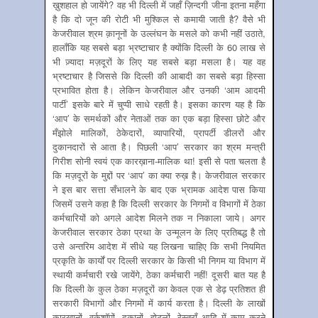
ख़ुशहाल हो जायेंगे? वह भी दिल्ली में जहाँ ज़िन्दगी जीना इतना महँगा
है कि दो जून की रोटी भी मुश्किल से कमायी जाती है? वैसे भी
केजरीवाल श्रम क़ानूनों के उल्लंघन के मसले को कभी नहीं उठाते,
हालाँकि यह सबसे बड़ा भ्रष्टाचार है क्योंकि दिल्ली के 60 लाख से
भी ज़्यादा मज़दूरों के लिए यह सबसे बड़ा मसला है। यह वह
भ्रष्टाचार है जिससे कि दिल्ली की आबादी का सबसे बड़ा हिस्सा
प्रभावित होता है। लेकिन केजरीवाल और उनकी ‘आम आदमी
पार्टी’ इसके बारे में चुप्पी साधे रहती है। इसका कारण यह है कि
‘आप’ के समर्थकों और नेताओं तक का एक बड़ा हिस्सा छोटे और
मँझोले मालिकों, ठेकेदारों, व्यापारियों, प्रापर्टी डीलरों और
दुकानदारों से आता है। पिछली ‘आप’ सरकार का श्रम मन्त्री
गिरीश सोनी स्वयं एक कारख़ाना-मालिक था! इसी से पता चलता है
कि मज़दूरों के मुद्दों पर ‘आप’ का क्या रुख़ है। केजरीवाल सरकार
ने इस बार सत्ता सँभालने के बाद एक भ्रामक आदेश पास किया
जिसमें उसने कहा है कि दिल्ली सरकार के निगमों व विभागों में ठेका
कर्मचारियों को अगले आदेश मिलने तक न निकाला जाये। अगर
केजरीवाल सरकार ठेका प्रथा के उन्मूलन के लिए प्रतिबद्ध है तो
उसे अन्तरिम आदेश में सीधे यह लिखना चा‍हि‍ए कि सभी नियमित
प्रकृति के कार्यों पर दिल्ली सरकार के किसी भी निगम या विभाग में
स्थायी कर्मचारी रखे जायेंगे, ठेका कर्मचारी नहीं! दूसरी बात यह है
कि दिल्ली के कुल ठेका मज़दूरों का केवल एक से डेढ़ प्रतिशत ही
सरकारी विभागों और निगमों में कार्य करता है। दिल्ली के लाखों
कारख़ानों, वर्कशॉपों, दुकानों, होटलों, रेस्तराँ आदि में काम करने