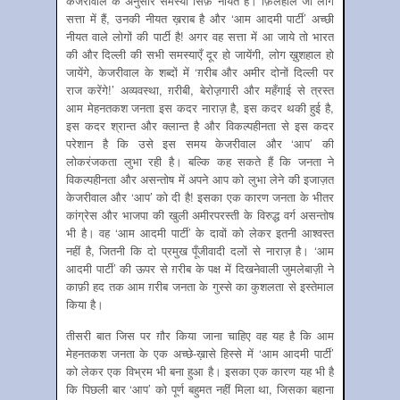
केजरीवाल के अनुसार समस्या सिर्फ़ नीयत है। फ़िलहाल जो लोग
सत्ता में हैं, उनकी नीयत ख़राब है और ‘आम आदमी पार्टी’ अच्छी
नीयत वाले लोगों की पार्टी है! अगर वह सत्ता में आ जाये तो भारत
की और दिल्ली की सभी समस्याएँ दूर हो जायेंगी, लोग ख़ुशहाल हो
जायेंगे, केजरीवाल के शब्दों में ‘ग़रीब और अमीर दोनों दिल्ली पर
राज करेंगे!’ अव्यवस्था, ग़रीबी, बेरोज़़गारी और महँगाई से त्रस्त
आम मेहनतकश जनता इस कदर नाराज़ है, इस कदर थकी हुई है,
इस कदर श्रान्त और क्लान्त है और विकल्पहीनता से इस कदर
परेशान है कि उसे इस समय केजरीवाल और ‘आप’ की
लोकरंजकता लुभा रही है। बल्कि कह सकते हैं कि जनता ने
विकल्पहीनता और असन्तोष में अपने आप को लुभा लेने की इजाज़त
केजरीवाल और ‘आप’ को दी है! इसका एक कारण जनता के भीतर
कांग्रेस और भाजपा की खुली अमीरपरस्ती के विरुद्ध वर्ग असन्तोष
भी है। वह ‘आम आदमी पार्टी’ के दावों को लेकर इतनी आश्वस्त
नहीं है, जितनी कि दो प्रमुख पूँजीवादी दलों से नाराज़ है। ‘आम
आदमी पार्टी’ की ऊपर से ग़रीब के पक्ष में दिखनेवाली जुमलेबाज़ी ने
काफ़ी हद तक आम ग़रीब जनता के गुस्से का कुशलता से इस्तेमाल
किया है।
तीसरी बात जिस पर ग़ौर किया जाना चाहिए वह यह है कि आम
मेहनतकश जनता के एक अच्छे-ख़ासे हिस्से में ‘आम आदमी पार्टी’
को लेकर एक विभ्रम भी बना हुआ है। इसका एक कारण यह भी है
कि पिछली बार ‘आप’ को पूर्ण बहुमत नहीं मिला था, जिसका बहाना