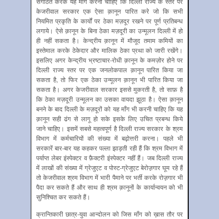
संगठित करके यह माँग करनी चाहिए कि दिल्ली राज्य के स्तर पर
केजरीवाल सरकार एक ऐसा क़ानून पारित करे जो कि सभी
नियमित प्रकृति के कार्यों पर ठेका मज़दूर रखने पर पूर्ण प्रतिबन्ध
लगाये। ऐसे क़ानून के बिना ठेका मज़दूरी का उन्मूलन दिल्ली में हो
ही नहीं सकता है। केन्द्रीय क़ानून में मौजूद तमाम कमियों का
इस्तेमाल करके ठेकेदार और मालिक ठेका प्रथा को जारी रखेंगे।
इसलिए अगर केन्द्रीय भ्रष्टाचार-रोधी क़ानून के कमज़ोर होने पर
दिल्ली राज्य स्तर पर एक जनलोकपाल क़ानून पारित किया जा
सकता है, तो फिर एक ठेका उन्मूलन क़ानून भी पारित किया जा
सकता है। अगर केजरीवाल सरकार इससे मुकरती है, तो साफ़ है
कि ठेका मज़दूरी उन्मूलन का उसका वायदा झूठा है। ऐसा क़ानून
बनने के बाद दिल्ली के मज़दूरों को यह माँग भी करनी चाहिए कि यह
क़ानून सही ढंग से लागू हो सके इसके लिए उचित प्रबन्ध किये
जाने चाहिए। इसमें सबसे महत्वपूर्ण है दिल्ली राज्य सरकार के श्रम
विभाग में कर्मचारियों की संख्या में बढ़ोत्तरी करना। पहले भी
सरकारें बार-बार यह कहकर पल्ला झाड़ती रही हैं कि श्रम विभाग में
पर्याप्त लेबर इंस्पेक्टर व फ़ैक्टरी इंस्पेक्टर नहीं हैं। जब दिल्ली राज्य
में लाखों की संख्या में ग्रेजुएट व पोस्ट-ग्रेजुएट बेरोज़़गार घूम रहे हैं
तो केजरीवाल श्रम विभाग में भारी पैमाने पर भर्ती करके रोज़़गार भी
पैदा कर सकते हैं और साथ ही श्रम क़ानूनों के कार्यान्वयन को भी
सुनिश्चित कर सकते हैं।
क्रान्तिकारी छात्र-युवा आन्दोलन को जिस माँग को ख़ास तौर पर