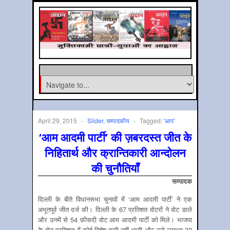
April 29, 2015
-
Slider
,
सम्‍पादकीय
-
Tagged:
'आप'
‘आम आदमी पार्टी’ की ज़बरदस्त जीत के
निहितार्थ और क्रान्तिकारी आन्दोलन
की चुनौतियाँ
सम्‍पादक
दिल्ली के बीते विधानसभा चुनावों में ‘आम आदमी पार्टी’ ने एक
अभूतपूर्व जीत दर्ज की। दिल्ली के 67 प्रतिशत वोटरों ने वोट डाले
और उनमें से 54 फ़ीसदी वोट आम आदमी पार्टी को मिले। भाजपा
के वोट प्रतिशत में कोई विशेष कमी नहीं आयी और उसे लगभग 32