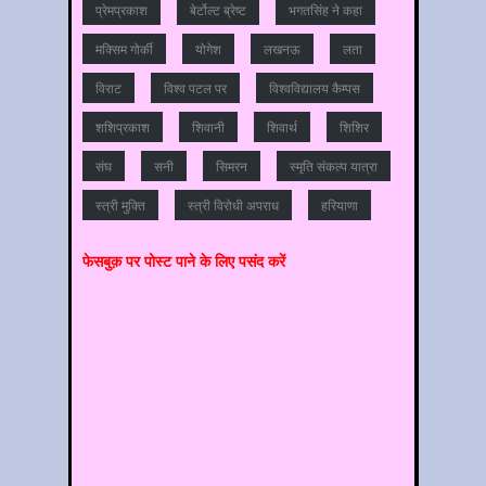
प्रेमप्रकाश
बेर्टोल्ट ब्रेष्ट
भगतसिंह ने कहा
मक्सिम गोर्की
योगेश
लखनऊ
लता
विराट
विश्‍व पटल पर
विश्‍वविद्यालय कैम्‍पस
शशिप्रकाश
शिवानी
शिवार्थ
शिशिर
संघ
सनी
सिमरन
स्मृति संकल्प यात्रा
स्‍त्री मुक्ति
स्‍त्री विरोधी अपराध
हरियाणा
फेसबुक़ पर पोस्‍ट पाने के लिए पसंद करें