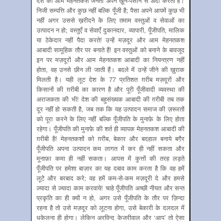
देश की आम मेहनतकश जनता अपने ख़ून-पसीने से अदा करती है।
निजी सम्पत्ति और कुछ नहीं बल्कि पूँजी है; पैसा अपने आपमें कुछ भी
नहीं अगर उससे ख़रीदने के लिए तमाम वस्तुओं व सेवाओं का
उत्पादन न हो; वस्तुएँ व सेवाएँ दुकानदार, व्यापारी, पूँजीपति, मालिक
या ठेकेदार नहीं पैदा करते! उन्हें मज़दूर और आम मेहनतकश
आबादी सामूहिक तौर पर बनाते हैं! इन वस्तुओं को बनाने के बावजूद
इन पर मज़दूरों और आम मेहनतकश आबादी का नियन्त्रण नहीं
होता, वह उनसे छीन ली जाती हैं। बदले में उन्हें जीने की ख़ुराक
मिलती है। यही लूट देश के 77 प्रतिशत ग़रीब मज़दूरों और
किसानों की ग़रीबी का कारण है और पूरी पूँजीवादी व्यवस्था की
अराजकता की भी! देश की बहुसंख्यक आबादी की ग़रीबी तब तक
दूर नहीं हो सकती है, जब तक कि यह उत्पादन समाज की ज़रूरतों
को पूरा करने के लिए नहीं बल्कि पूँजीपति के मुनाफ़े के लिए होता
रहेगा। पूँजीपति की मुनाफ़े की शर्त ही व्यापक मेहनतकश आबादी की
ग़रीबी है! मेहनतकशों को ग़रीब, बेकार और बदहाल बनाये बगै़र
पूँजीपति अपना उत्पादन कम लागत में कर ही नहीं सकता और
मुनाफ़ा कमा ही नहीं सकता। आपस में कुत्तों की तरह लड़ते
पूँजीपति पर हमेशा बाज़ार का यह दबाव काम करता है कि वह हमें
लूटे और बरबाद करे; वह हमें कम-से-कम मज़दूरी दे और हमसे
ज़्यादा से ज़्यादा काम करवाये! चाहे पूँजीपति अच्छी नीयत और सन्त
प्रकृति का ही क्यों न हो, अगर उसे पूँजीपति के तौर पर ज़िन्दा
रहना है तो उसे मज़दूर को लूटना होगा, उसे बेकारी के दलदल में
धकेलना ही होगा। लेकिन अरविन्द केजरीवाल और ‘आप’ तो ऐसा