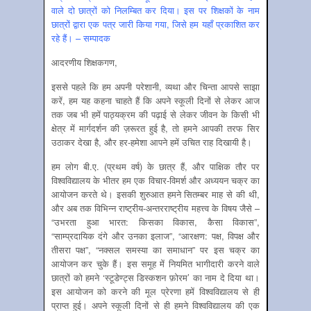
वाले दो छात्रों को निलम्बित कर दिया। इस पर शिक्षकों के नाम
छात्रों द्वारा एक पत्र जारी किया गया, जिसे हम यहाँ प्रकाशित कर
रहे हैं। – सम्पादक
आदरणीय शिक्षकगण,
इससे पहले कि हम अपनी परेशानी, व्यथा और चिन्ता आपसे साझा
करें, हम यह कहना चाहते हैं कि अपने स्कूली दिनों से लेकर आज
तक जब भी हमें पाठ्यक्रम की पढ़ाई से लेकर जीवन के किसी भी
क्षेत्र में मार्गदर्शन की ज़रूरत हुई है, तो हमने आपकी तरफ सिर
उठाकर देखा है, और हर-हमेशा आपने हमें उचित राह दिखायी है।
हम लोग बी.ए. (प्रथम वर्ष) के छात्र हैं, और पाक्षिक तौर पर
विश्वविद्यालय के भीतर हम एक विचार-विमर्श और अध्ययन चक्र का
आयोजन करते थे। इसकी शुरुआत हमने सितम्बर माह से की थी,
और अब तक विभिन्न राष्ट्रीय-अन्तरराष्ट्रीय महत्त्व के विषय जैसे –
“उभरता हुआ भारत: किसका विकास, कैसा विकास”,
“साम्प्रदायिक दंगे और उनका इलाज”, “आरक्षण: पक्ष, विपक्ष और
तीसरा पक्ष”, “नक्सल समस्या का समाधान” पर इस चक्र का
आयोजन कर चुके हैं। इस समूह में नियमित भागीदारी करने वाले
छात्रों को हमने ‘स्टूडेण्ट्स डिस्कशन फ़ोरम’ का नाम दे दिया था।
इस आयोजन को करने की मूल प्रेरणा हमें विश्वविद्यालय से ही
प्राप्त हुई। अपने स्कूली दिनों से ही हमने विश्वविद्यालय की एक