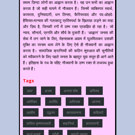
तमाम ज़िन्दा लोगों का आह्वान करता है। यह उन सभी का आह्वान
करता है जो सही मायने में नौजवान हैं। जिनमें व्यक्तिगत स्वार्थ,
कायरता, दुनियादारी, धन लिप्सा, कैरियरवाद और पद-ओहदे-
हैसियत-मान्यता की गलाकाटू प्रतिस्पर्धा के ख़िलाफ़ लड़ने का माद्दा
और ज़िद है, जिनकी रगों में उष्ण रक्त प्रवाहित हो रहा है। जो
न्याय, सौन्दर्य, प्रगति और शौर्य के पुजारी हैं। ‘आह्वान’ जनता की
सेवा में लग जाने के लिए, मेहनतकश अवाम में घुलमिलकर उसकी
मुक्ति का परचम थाम लेने के लिए ऐसे ही नौजवानों का आह्वान
करता है। सामाजिक क्रान्तियों की कठिन शुरुआत की चुनौतियों
को स्वीकारने के लिए पहले जनता के बहादुर युवा सपूत ही आगे आते
हैं। इतिहास के रथ के पहिए नौजवानों के उष्ण रक्त से लथपथ हुआ
करते हैं।
Tags
'आप'
अजय
अन्‍तरा घोष
अभिनव
अमेरिका
अरविंद
अविनाश
आनन्‍द
आशीष
उद्धरण
करावलनगर
कविताऐं
कविता कृष्णापल्लवी
कहानियां
कात्‍यायनी
कार्ल मार्क्स
गरीबी
चुनावी तमाशा