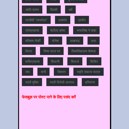
जाति प्रश्‍न
दिल्‍ली
धर्म
परजीवी “जनतंत्र”
प्रशांत
प्रसेन
प्रेमप्रकाश
बेर्टोल्ट ब्रेष्ट
भगतसिंह ने कहा
मक्सिम गोर्की
योगेश
लखनऊ
लता
विराट
विश्‍व पटल पर
विश्‍वविद्यालय कैम्‍पस
शशिप्रकाश
शिवानी
शिवार्थ
शिशिर
संघ
सनी
सिमरन
स्मृति संकल्प यात्रा
स्‍त्री मुक्ति
स्‍त्री विरोधी अपराध
हरियाणा
फेसबुक़ पर पोस्‍ट पाने के लिए पसंद करें