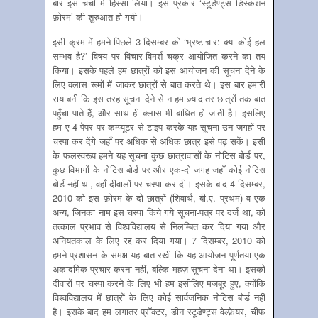
बार इस चर्चा में हिस्सा लिया। इस प्रकार ‘स्टूडेण्ट्स डिस्कशन
फ़ोरम’ की शुरुआत हो गयी।
इसी क्रम में हमने पिछले 3 दिसम्बर को ‘भ्रष्टाचार: क्या कोई हल
सम्भव है?’ विषय पर विचार-विमर्श चक्र आयोजित करने का तय
किया। इसके पहले हम छात्रों को इस आयोजन की सूचना देने के
लिए क्लास रूमों में जाकर छात्रों से बात करते थे। इस बार हमारी
राय बनी कि इस तरह सूचना देने से न हम ज़्यादातर छात्रों तक बात
पहुँचा पाते हैं, और साथ ही क्लास भी बाधित हो जाती है। इसलिए
हम ए-4 पेपर पर कम्प्यूटर से टाइप करके यह सूचना उन जगहों पर
चस्पा कर देंगे जहाँ पर अधिक से अधिक छात्र इसे पढ़ सकें। इसी
के फलस्वरूप हमने यह सूचना कुछ छात्रावासों के नोटिस बोर्ड पर,
कुछ विभागों के नोटिस बोर्ड पर और एक-दो जगह जहाँ कोई नोटिस
बोर्ड नहीं था, वहाँ दीवालों पर चस्पा कर दी। इसके बाद 4 दिसम्बर,
2010 को इस फ़ोरम के दो छात्रों (शिवार्थ, बी.ए. प्रथम) व एक
अन्य, जिनका नाम इस चस्पा किये गये सूचना-पत्र पर दर्ज था, को
तत्काल प्रभाव से विश्वविद्यालय से निलम्बित कर दिया गया और
अनियतकाल के लिए रद्द कर दिया गया। 7 दिसम्बर, 2010 को
हमने प्रशासन के समक्ष यह बात रखी कि यह आयोजन पूर्णतया एक
अकादमिक प्रचार करना नहीं, बल्कि महज़ सूचना देना था। इसको
दीवारों पर चस्पा करने के लिए भी हम इसीलिए मजबूर हुए, क्योंकि
विश्वविद्यालय में छात्रों के लिए कोई सार्वजनिक नोटिस बोर्ड नहीं
है। इसके बाद हम लगातर प्रॉक्टर, डीन स्टूडेण्ट्स वेल्फ़ेयर, चीफ