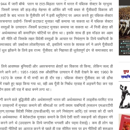
में जारी बॉम्बे प्लान या टाटा-बिड़ला प्लान में भारत में पब्लिक सेक्टर के प्रभुत्व
ी जिसमेंं जनता की हाड़-तोड़ मेहनत से अर्जित की गयी बचत से पूँजीवादी विकास की
दी के बाद भारत के पूँजीपति वर्ग ने इसी ब्लूप्रिंण्ट पर अमल करते हुए पब्लिक-सेक्टर
रचनागत उद्योगों- जिनमें फ़टाफ़ट मुनाफ़ा नहीं कमाया जा सकता था में पब्लिक सेक्टर
स्तुओं के उत्पाादन -जिसमेंं फ़टाफ़ट मुनाफ़ा कमाया जा सकता था -में निजी क्षेत्र की
ो अर्थव्यवस्था की कमाण्डिंग चोटियों पर होना था। इसके साथ ही इस मॉडल का अहम
 की नीति थी जिसके तहत विदेशी वस्तुओं के आयात पर नियंत्रण के लिये पाबन्दियों के
ं समाजवाद की ज़बर्दस्त लोकप्रियता थी, इसलिये भारत के शासक वर्ग ने अपने पूँजीवादी
ल झोंकने के लिये इस राज्य पूँजीवाद को निहायत ही धूर्ततापूर्ण ढंग से समाजवाद का
 के लिये आवश्यक बुनियादी और अवरचनागत क्षेत्रों का विकास तो किया, लेकिन जल्द ही
कुछ 
सामने आने लगे। 1951-1965 तक औद्योगिक उत्पादन में तेज़ी देखने के बाद 1960 के
सम्‍बन
ी और 1970 के दशक में भी मन्दी का ही दौर रहा। पब्लिक सेक्ट‍र पूँजीवाद का जो ढाँचा
में रखते हुए खड़ा किया गया था, वही अब पूँजी के निर्बाध प्रवाह में अड़चनें पैदा कर रहा
्तहीन हवस की राह में बाधा बनने लगा था।
गी करने वाले बुद्धिजीवी और अर्थशास्त्री भारत की अर्थव्यवस्था में लाइसेंस-परमिट राज
 के उपक्रमों में मुनाफ़ा कमाने की सीमाओं पर लगी तमाम पाबन्दियों (मसलन एमआरटीपी
्रण,प्रत्यक्ष विदेशी निवेश (एफडीआयी) पर लगे नियंत्रण आदि) एवं जनता को दी जाने
्थव्यवस्था में बेरोकटोक मुनाफ़ा कमाने के लिये ऐसी सारी जकड़नों को तोड़कर नंगे
रोकारी करने लगे थे (उदाहरण के लिये जगदीश भगवती और पद्मा देसाई)। कम ही लोग यह
उदारवादी नीतियों का आग़ाज़ करने से पहले ही एक सीमित स्तर पर इन नीतियों की शुरुआत