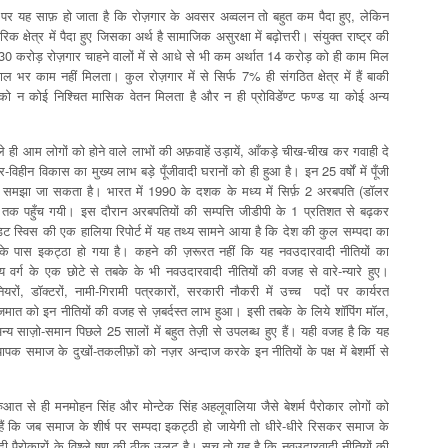
े पर यह साफ़ हो जाता है कि रोज़गार के अवसर अव्वलन तो बहुत कम पैदा हुए, लेकिन
 क्षेत्र में पैदा हुए जिसका अर्थ है साम‍ाजिक असुरक्षा में बढ़ोत्तरी। संयुक्त राष्ट्र की
30 करोड़ रोज़गार चाहने वालों में से आधे से भी कम अर्थात 14 करोड़ को ही काम मिल
 काम नहीं मिलता। कुल रोज़गार में से सिर्फ 7% ही संगठित क्षेत्र में हैं बाकी
 को न कोई निश्चित मासिक वेतन मिलता है और न ही प्रोविडेंण्ट फण्ड या कोई अन्य
ले ही आम लोगों को होने वाले लाभों की अफ़वाहें उड़ायें, आँकड़े चीख-चीख कर गवाही दे
र-विहीन विकास का मुख्य लाभ बड़े पूँजीवादी घरानों को ही हुआ है। इन 25 वर्षों में पूँजी
 ही समझा जा सकता है। भारत में 1990 के दशक के मध्य में सिर्फ़ 2 अरबपति (डॉलर
क पहुँच गयी। इस दौरान अरबपतियों की सम्पत्ति जीडीपी के 1 प्रतिशत से बढ़कर
 स्विस की एक हालिया रिपोर्ट में यह तथ्य सामने आया है कि देश की कुल सम्पदा का
ों के पास इकट्ठा हो गया है। कहने की ज़रूरत नहीं कि यह नवउदारवादी नीतियों का
्य वर्ग के एक छोटे से तबके के भी नवउदारवादी नीतियों की वजह से वारे-न्यारे हुए।
नियरों, डॉक्टरों, नामी-गिरामी पत्रकारों, सरकारी नौकरी में उच्च पदों पर कार्यरत
ी जमात को इन नीतियों की वजह से ज़बर्दस्त लाभ हुआ। इसी तबके के लिये शॉपिंग मॉल,
अन्य‍ साज़ो-समान पिछले 25 सालों में बहुत तेज़ी से उपलब्ध हुए हैं। यही वजह है कि यह
क समाज के दुखों-तकलीफ़ों को नज़र अन्दाज करके इन नीतियों के पक्ष में बेशर्मी से
ुआत से ही मनमोहन सिंह और मोन्टेक सिंह अहलूवालिया जैसे बेशर्म पैरोकार लोगों को
हैं कि जब समाज के शीर्ष पर सम्पदा इकट्ठी हो जायेगी तो धीरे-धीरे रिसकर समाज के
ी पैरोकारों के विश्ले षण की ठीक उलट है। सच तो यह है कि नवउदारवादी नीतियों की