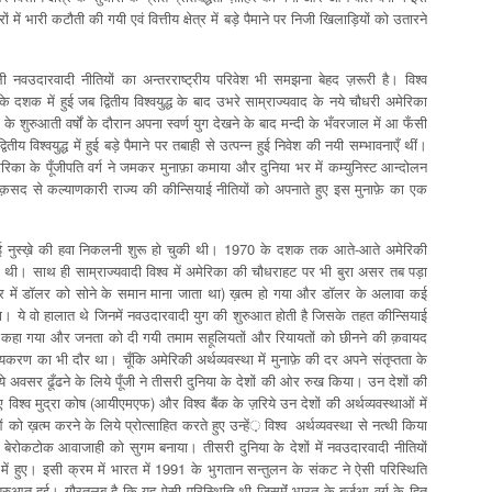
 में भारी कटौती की गयी एवं वित्तीय क्षेत्र में बड़े पैमाने पर निजी खिलाड़ियों को उतारने
ी नवउदारवादी नीतियों का अन्तरराष्ट्रीय परिवेश भी समझना बेहद ज़रूरी है। विश्व
े दशक में हुई जब द्वितीय विश्वयुद्ध के बाद उभरे साम्राज्यवाद के नये चौधरी अमेरिका
रुआती वर्षों के दौरान अपना स्वर्ण ‍युग देखने के बाद मन्दी के भँवरजाल में आ फँसी
तीय विश्वयुद्ध में हुई बड़े पैमाने पर तबाही से उत्पन्न हुई निवेश की नयी सम्भावनाएँ थीं।
िका के पूँजीपति वर्ग ने जमकर मुनाफ़ा कमाया और दुनिया भर में कम्युनिस्ट आन्दोलन
मक़सद से कल्याणकारी राज्य की कीन्सियाई नीतियों को अपनाते हुए इस मुनाफ़े का एक
ियाई नुस्ख़े की हवा निकलनी शुरू हो चुकी थी। 1970 के दशक तक आते-आते अमेरिकी
ुकी थी। साथ ही साम्राज्यवादी विश्व में अमेरिका की चौधराहट पर भी बुरा असर तब पड़ा
ापार में डॉलर को सोने के समान माना जाता था) ख़त्म हो गया और डॉलर के अलावा कई
 लगा। ये वो हालात थे जिनमें नवउदारवादी युग की शुरुआत होती है जिसके तहत कीन्सियाई
ल) कहा गया और जनता को दी गयी तमाम सहूलियतों और रियायतों को छीनने की क़वायद
तीयकरण का भी दौर था। चूँकि अमेरिकी अर्थव्यवस्था में मुनाफ़े की दर अपने संतृप्तता के
ये अवसर ढूँढने के लिये पूँजी ने तीसरी दुनिया के देशों की ओर रुख किया। उन देशों की
विश्व मुद्रा कोष (आयीएमएफ) और विश्व बैंक के ज़रिये उन देशों की अर्थव्यवस्थाओं में
को ख़त्म करने के लिये प्रोत्साहित करते हुए उन्हें़ विश्व अर्थव्यवस्था से नत्थी किया
 बेरोकटोक आवाजाही को सुगम बनाया। तीसरी दुनिया के देशों में नवउदारवादी नीतियों
में हुए। इसी क्रम में भारत में 1991 के भुगतान सन्तुलन के संकट ने ऐसी परिस्थिति
ुरुआत हुई। ग़ौरतलब है कि यह ऐसी परिस्थिति थी जिसमेंं भारत के बुर्जुआ वर्ग के हित