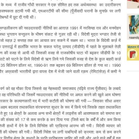
के मध्य में राजीव गाँधी सरकार ने एक सीमित हद तक अर्थव्यवस्था का उदारीकरण
आवश्यकता हटायी गयी थी, एमआरटीपी की सीमा (पूँजीवादी घरानों के मुनाफ़े पर लगी
्धों में छूट दी गयी थी।
ण्डलीकरण की नवउदारवादी नीतियों का आग़ाज़ 1991 में नरसिम्हा राव और मनमोहन
था भुगतान सन्तुलन के भीषण संकट से गुज़र रही थी। विदेशी मुद्रा भण्डार तेजी से
महज़ 2 सप्ताह तक का आयात कर सकने में सक्षम था। भारत के विदेशी कर्ज़ में
ार्द्ध में हालाँकि भारत के सकल घरेलू उत्पाद (जीडीपी) में पहले के मुक़ाबले तेज़ी
रेरण की वजह से आयी थी जिसकी वजह से राजकोषीय घाटा भी बढ़कर जीडीपी के 10
 को पाटने के लिये विदेशों से ऋण लिये गये जिसकी वजह से देश के कुल बाहरी कर्ज़
4-85 में 35 बिलियन डॉलर था, 1990-91 तक बढ़कर 69 बिलियन डॉलर हो गया था। 1990
र अप्रवासी भारतीयों द्वारा वापस देश में भेजी जाने वाली रक़म (रेमिटांसेज़) में कमी ने
र्ग को वह मौका दिया जिससे वह नेहरूवादी समाजवाद (पढ़िये राज्य पूँजीवाद) के लबादे
वह परिस्थिति थी जिसमेंं नवउदारवाद की नीतियों पर अमल करने की खुले आम घोषणा
र सरकार के कल्याणकारी मद में भारी कटौती की घोषणा की गयी — जिसका सीधा असर
ी अहम बदलाव तथाकथित संरचनागत सुधार के रूप में किये गये जिसके तहत तथाकथित
े हुए 18 क्षेत्रों के अलावा अन्य सभी क्षेत्रों में लाइसेंस की आवश्यकता को समाप्त कर
ोगों की संख्या को 17 से कम करके 8 कर दिया गया (जिसे बाद के वर्षों में और कम किया
िजी हाथों में देने के लिये विनिवेश की प्रक्रिया आरम्भ की गयी। विदेशी व्यापार को
टौती की घोषणा की गयी। विदेशी निवेश पर लगी पाबन्दियों को क्रमश: कम से कम करने
तीय क्षेत्र के सुधारों के प्रति प्रतिबद्धता ज़ाहिर की गयी और आने वाले वर्षों में इस