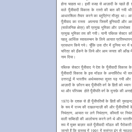
होना चाहता था। इसी वजह से आज़ादी के पहले ही 1944 
वाले पूँजीवादी विकास के रास्ते की बात की गयी थ
आधारशिला तैयार करने का ब्लूप्रिंण्ट मौजूद था। आज़ा
पूँजीवाद का रास्ता अपनाया जिसमेंं बुनियादी और अव
(सार्वजनिक क्षेत्र) की प्रमुख भूमिका और उपभोक्ता व
प्रमुख भूमिका तय की गयी। यानी पब्लिक सेक्टर क
पहलू आर्थिक स्वावलम्बन के लिये आयात प्रतिस्थापन
प्रावधान किये गये। चूँकि उस दौर में दुनिया भर मे
चरित्र को ढँकने के लिये और आम जनता की आँख में धू
नाम दिया।
पब्लिक सेक्टर पूँजीवाद ने देश के पूँजीवादी विकास
पूँजीवादी विकास के इस मॉडल के अन्तर्विरोध भी 
उत्तरार्द्ध में भारतीय अर्थव्यवस्था सुस्त पड़ गय
आज़ादी के फ़ौरन बाद पूँजीपति वर्ग के हितों को ध्यान 
था और परिपक्व होते पूँजीपति वर्ग के मुनाफ़े की अन
1970 के दशक से ही पूँजीपतियों के हितों की नुमाइन्द
के रूप में राज्य की दखलन्दाज़ी की और पूँजीपतियों
नियंत्रण, आयात पर लगे नियंत्रण, कीमतों पर नियंत
वाली सब्सिडी की आलोचना करने लगे थे और भारतीय अर
रूप में मुक्त बाज़ार वाले पूँजीवादी मॉडल की पै
जानते हैं कि वास्तव में 1991 में सुसंगत ढंग से नव