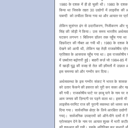
1980 के दशक में ही हो चुकी थी। 1980 के दशक 
किया था जिसके तहत 30 उद्योगों में लाइसेंस की 
पाबन्दी को लचीला किया गया था और आयात पर प्रतिबन
लेकिन सुसंगत ढंग से उदारीकरण, निजीकरण और भूम
सिंह की जोड़ी ने किया। उस समय भारतीय अर्थव्यवस्
घटकर लगभग 1 बिलियन डॉलर तक पहुँच गया था जो 
डिफ़ॉल्टर की नौबत आ गयी थी। 1980 के दशक के उत्तर
देखने को आयी थी, लेकिन यह तेज़ी राजकोषीय प्
प्रतिशत के आसपास पहुँच गया था। इस राजकोषीय घाटे
में ज़बर्दस्त बढ़ोत्तरी हुई। बाहरी कर्ज़ जो 198
में खाड़ी युद्ध की वजह से तेल की क़ीमतों में उछाल औ
इस समस्या को और गम्भीर कर दिया।
अर्थव्यवस्था के इस गम्भीर संकट ने भारत के शासक व
को उतार फेंकने की हसरत को पूरी कर सका और यह 
की गयी। राजकोषीय घाटे पर क़ाबू पाने के नाम प
आम जनता की ज़िन्दगी पर पड़ने वाला था। इससे भ
लाइसेंस-परमिट राज की पुरानी व्यवस्था को ध्वस्त करत
दिया गया। सार्वजनिक क्षेत्र के लिये आरक्षित उद्य
गया)। सार्वजनिक उपक्रमों को औने-पौने दामों में न
प्रोत्साहन देने के नाम पर आयात शुल्क में भारी क
की शुरुआत की गयी। इसके अतिरिक्त कर सुधारों और वित्