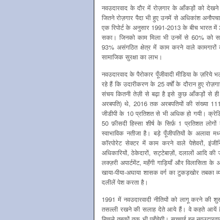
नवउदारवाद के दौर में रोज़गार के आँकड़ों को देखन
जितने रोज़गार पैदा भी हुए उनमें से अधिकांश अनौपचारिक
एक रिपोर्ट के अनुसार 1991-2013 के बीच भारत में 
सका। जिनको काम मिला भी उनमें से 60% को साल भर
93% असंगठित क्षेत्र में काम करने वाले कामगारों
सामाजिक सुरक्षा का लाभ।
नवउदारवाद के पैरोकार पूँजीवादी मीडिया के ज़रिये भ
रहे हैं कि उदारीकरण के 25 वर्षों के दौरान हुए रोज़गा
संचय कितनी तेज़ी से बढ़ा है इसे कुछ आँकड़ों से
अरबपति) थे, 2016 तक अरबपतियों की संख्या 111त
जीडीपी के 10 प्रतिशत से भी अधिक हो गयी। क्रेडिट
50 फ़ीसदी हिस्सा शीर्ष के सिर्फ़ 1 प्रतिशत लोग
स्वाभाविक नतीजा है। बड़े पूँजीपतियों के अलावा मध
कॉरपोरेट सेक्टर में काम करने वाले पेशेवरों, इंजी
अधिकारियों, ठेकेदारों, सट्टेबाज़ों, दलालों आदि क
लक्ज़री अपार्टमेंट, महँगी गाड़ियाँ ‍और विलासिता के 
खाया-पीया-अघाया शासक वर्ग का टुकड़खोर तबका व्याप
दलीलें पेश करता है।
1991 में नवउदारवादी नीतियों को लागू करने की शुर
तसल्ली रखने की सलाह देते आये हैं। वे कहते आयें 
निचले तबकों तक भी पहुँचेगी। सच्चाई इन नवउदारवाद