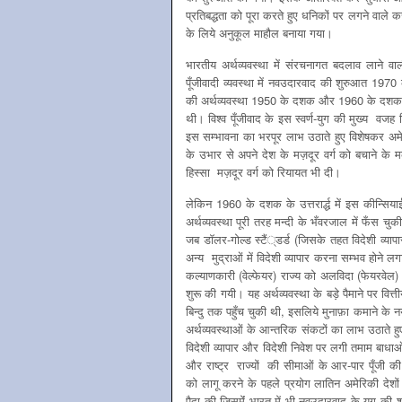
प्रतिबद्धता को पूरा करते हुए धनिकों पर लगने वाले करों
के लिये अनुकूल माहौल बनाया गया।
भारतीय अर्थव्यवस्था में संरचनागत बदलाव लाने वाल
पूँजीवादी व्यवस्था में नवउदारवाद की शुरुआत 1970 क
की अर्थव्यवस्था 1950 के दशक और 1960 के दशक के शु
थी। विश्व पूँजीवाद के इस स्वर्ण-युग की मुख्य वजह द्वि
इस सम्भावना का भरपूर लाभ उठाते हुए विशेषकर अमेर
के उभार से अपने देश के मज़दूर वर्ग को बचाने के 
हिस्सा मज़दूर वर्ग को रियायत भी दी।
लेकिन 1960 के दशक के उत्तरार्द्ध में इस कीन्स
अर्थव्यवस्था पूरी तरह मन्दी के भँवरजाल में फँस च
जब डॉलर-गोल्ड स्टैं्डर्ड (जिसके तहत विदेशी व्य
अन्य मुद्राओं में विदेशी व्यापार करना सम्भव होने
कल्याणकारी (वेल्फेयर) राज्य को अलविदा (फेयरवे
शुरू की गयी। यह अर्थव्यवस्था के बड़े पैमाने पर वित्
बिन्दु तक पहुँच चुकी थी, इसलिये मुनाफ़ा कमाने के न
अर्थव्यवस्थाओं के आन्तरिक संकटों का लाभ उठाते हुए 
विदेशी व्यापार और विदेशी निवेश पर लगी तमाम बाधाओं 
और राष्ट्र राज्यों की सीमाओं के आर-पार पूँजी की
को लागू करने के पहले प्रयोग लातिन अमेरिकी देशों 
पैदा की जिसमेंं भारत में भी नवउदारवाद के युग की श