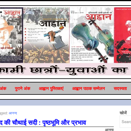
 अंक
पुराने अंक
आह्वान पुस्तिकाएं
आह्वान पाठक सम्‍मेलन
सदस्‍यता
खोजें
gged:
आनन्‍द
ाद की चौथाई सदी :
पृष्ठभूमि और प्रभाव
आनन्द