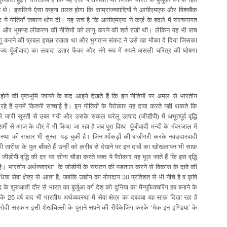
ये थे। इसलिये ऐसा कहना ग़लत होगा कि साम्राज्यवादियों ने आयीएमएफ और विश्वबैंक
स पर ये नीतियाँ जबरन थोप दी। यह सच है कि आयीएमएफ ने कर्ज़ के बदले में संरचनागत
और भूमण्ड लीकरण की नीतियों को लागू करने की शर्त रखी थी। लेकिन यह भी सच
 लागू करने की प्रबल इच्छा रखता था और भुगतान संकट ने उसे वह मौका दे दिया जिसका
ज्य पूँजीवाद) का लबादा उतार फेंका और नंगे रूप में अपने असली चरित्र की घोषणा
ू होने की पृष्ठभूमि जानने के बाद आइये देखते हैं कि इन नीतियों पर अमल से भारतीय
े जा रहे हैं उनमें कितनी सच्चाई है। इन नीतियों के पैरोकार यह दावा करते नहीं थकते कि
जारी सुस्ती से उबर गयी और उसके सकल घरेलू उत्पाद (जीडीपी) में अभूतपूर्व वृद्धि
्मी से आज के दौर में भी किया जा रहा है जब पूरा विश्व पूँजीवादी मन्दी के भँवरजाल में
 वस्था की रफ़्तार भी सुस्त पड़ चुकी है। जिन आँकड़ों की बाज़ीगरी करके नवउदारवादी
ी तारीफ़ के पुल बाँधते हैं उन्हीं को क़रीब से देखने पर इन दावों का खोखलापन भी साफ़
डीपी वृद्धि की दर पर सीना चौड़ा करते वक्त ये पैरोकार यह भूल जाते हैं कि इस वृद्धि
 है। भारतीय अर्थव्यवस्था के जीडीपी के संघटन की पड़ताल करने से विकास के दावे की
 सेवा क्षेत्र से आता है, जबकि उद्योग का योगदान 30 प्रतिशत से भी नीचे है व कृषि
ुरुआती दौर से भारत का बुर्जुआ वर्ग देश को दुनिया का मैन्युफैक्चरिंग हब बनाने के
े 25 वर्ष बाद भी भारतीय अर्थव्यवस्था में सेवा क्षेत्र का दबदबा यह साफ़ दिखा रहा है
दी सरकार इसी शेखचिल्ली के पुराने सपने की रीपैकेजिंग करके ‘मेक इन इण्डिया’ के