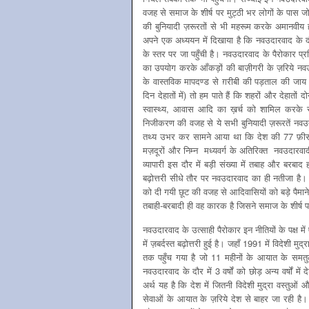
वजह से समाज के शीर्ष पर मुट्ठी भर लोगों के पास ज
की बुनियादी ज़रूरतों से भी महरूम करके अमानवीय हा
अपने एक अध्ययन में दिखाया है कि नवउदारवाद के द
के स्तर पर जा पहुँची है। नवउदारवाद के पैरोकार प्र
का उपयोग करके आँकड़ों की बाज़ीगरी के ज़रिये नवउदा
के वास्तविक मापदण्ड से ग़रीबी की पड़ताल की जाय (
दिन देहातों में) तो हम पाते हैं कि शहरों और देहातों द
स्वास्थ्य, आवास आदि का ख़र्च को शामिल करके सम्
निजीकरण की वजह से ये सभी बुनियादी ज़रूरतें नवउदारव
तथ्य उभर कर सामने आया था कि देश की 77 फ़ीस
मज़दूरों और निम्न मध्यवर्ग के अतिरिक्त नवउदारवा
व्यापारी इस दौर में बड़ी संख्या में तबाह और बरबाद
बढ़ोत्तरी सीधे तौर पर नवउदारवाद का ही नतीजा है। 
को दी गयी छूट की वजह से आदिवासियों को बड़े पैमान
तबाही-बरबादी ही वह कारक है जिसने समाज के शीर्ष पर बै
नवउदारवाद के उत्साही पैरोकार इन नीतियों के पक्ष मे
में ज़बर्दस्त बढ़ोत्तरी हुई है। जहाँ 1991 में विद
तक पहुँच गया है जो 11 महीनों के आयात के समतुल
नवउदारवाद के दौर में 3 वर्षों को छोड़ अन्य वर्षों मे
अर्थ यह है कि देश में जितनी विदेशी मुद्रा वस्तुओं 
सेवाओं के आयात के ज़रिये देश से बाहर जा रही है।