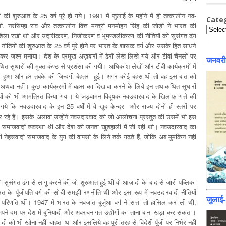
की शुरुआत के 25 वर्ष पूरे हो गये। 1991 में जुलाई के महीने में ही तत्कालीन नव-
Cate
 वी. नरसिम्हा राव और तत्कालीन वित्त मन्त्री मनमोहन सिंह की जोड़ी ने भारत की
Catego
आधारशिला रखी थी और उदारीकरण, निजीकरण व भूमण्डलीकरण की नीतियों को सुसंगत ढंग
ीतियों की शुरुआत के 25 वर्ष पूरे होने पर भारत के शासक वर्ग और उसके हित साधने
े जमकर जश्न मनाया। देश के प्रमुख अख़बारों में ढेरों लेख लिखे गये और टीवी चैनलों पर
जनवरी
 सुधारों की मुक्त कंण्ठ से प्रशंसा की गयी। अधिकांश लेखों और टीवी कार्यक्रमों में
ा हुआ और हर तबके की जिन्दगी ‍बेहतर हुई। अगर कोई बहस थी तो वह इस बात को
थवा नहीं। कुछ कार्यक्रमों में बहस का दिखावा करने के लिये इन तथाकथित सुधारों
 को भी आमंत्रित किया गया। ये जड़वामन विदूषक नवउदारवाद के खिलाफ़़‍ गत्ते की
ये कि नवउदारवाद के इन 25 वर्षों में वे खुद केन्द्र और राज्य दोनों ही स्तरों पर
ार रहे हैं। इसके अलावा उन्होंने नवउदारवाद की जो आलोचना प्रस्तुत की उसमें भी इस
में समाजवादी व्यवस्था थी और देश की जनता खुशहाली में जी रही थी। नवउदारवाद का
नेहरूवादी समाजवाद के युग की वापसी के लिये तर्क गढ़ते हैं, जोकि अब मुमकिन नहीं
ो सुसंगत ढंग से लागू करने की जो शुरुआत हुई थी वो आज़ादी के बाद से जारी पब्लिक-
ारत के पूँजीपति वर्ग की सोची-समझी रणनीति थी और इस रूप में नवउदारवादी नीतियाँ
जुलाई
परिणति थीं। 1947 में भारत के नवजात बुर्जुआ वर्ग ने सत्ता तो हासिल कर ली थी,
ने दम पर देश में बुनियादी और अवरचनागत उद्योगों का ताना-बाना खड़ा कर सकता।
ी को भी खोना नहीं चाहता था और इसलिये वह पूरी तरह से विदेशी पूँजी पर निर्भर नहीं