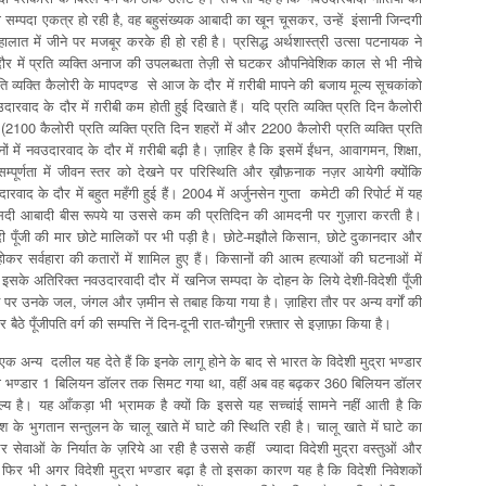
ो सम्पदा एकत्र हो रही है, वह बहुसंख्यक आबादी का खून चूसकर, उन्हें इंसानी जिन्दगी
लात में जीने पर मजबूर करके ही हो रही है। प्रसिद्ध अर्थशास्त्री उत्सा पटनायक ने
ौर में प्रति व्यक्ति अनाज की उपलब्धता तेज़ी से घटकर औपनिवेशिक काल से भी नीचे
ति व्यक्ति कैलोरी के मापदण्ड से आज के दौर में ग़रीबी मापने की बजाय मूल्य सूचकांको
रवाद के दौर में ग़रीबी कम होती हुई दिखाते हैं। यदि प्रति व्यक्ति प्रति दिन कैलोरी
2100 कैलोरी प्रति व्यक्ति प्रति दिन शहरों में और 2200 कैलोरी प्रति व्यक्ति प्रति
ोनों में नवउदारवाद के दौर में ग़रीबी बढ़ी है। ज़ाहिर है कि इसमें ईंधन, आवागमन, शिक्षा,
पूर्णता में जीवन स्तर को देखने पर परिस्थिति और ख़ौफ़नाक नज़र आयेगी क्यों‍कि
ाद के दौर में बहुत महँगी हुई हैं। 2004 में अर्जुनसेन गुप्ता कमेटी की रिपोर्ट में यह
दी आबादी बीस रूपये या उससे कम की प्रतिदिन की आमदनी पर गुज़ारा करती है।
दी पूँजी की मार छोटे मालिकों पर भी पड़ी है। छोटे-मझौले किसान, छोटे दुकानदार और
 होकर सर्वहारा की कतारों में शामिल हुए हैं। किसानों की आत्म हत्याओं की घटनाओं में
इसके अतिरिक्त नवउदारवादी दौर में खनिज सम्पदा के दोहन के लिये देशी-विदेशी पूँजी
े पर उनके जल, जंगल और ज़मीन से तबाह किया गया है। ज़ाहिरा तौर पर अन्य वर्गों की
ठे पूँजीपति वर्ग की सम्पत्ति नें दिन-दूनी रात-चौगुनी रफ़्तार से इज़ाफ़ा किया है।
ं एक अन्य दलील यह देते हैं कि इनके लागू होने के बाद से भारत के विदेशी मुद्रा भण्डार
ेशी मुद्रा भण्डार 1 बिलियन डॉलर तक सिमट गया था, वहीं अब वह बढ़कर 360 बिलियन डॉलर
्य है। यह आँकड़ा भी भ्रामक है क्यों कि इससे यह सच्चांई सामने नहीं आती है कि
ं देश के भुगतान सन्तुलन के चालू खाते में घाटे की स्थिति रही है। चालू खाते में घाटे का
और सेवाओं के निर्यात के ज़रिये आ रही है उससे कहीं ज्यादा विदेशी मुद्रा वस्तुओं और
 फिर भी अगर विदेशी मुद्रा भण्डार बढ़ा है तो इसका कारण यह है कि विदेशी निवेशकों