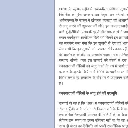
2016 के जुलाई महीने में तथाकथित आर्थिक सुधारों 
निर्वाचित कांग्रेस सरकार का नेतृत्व कर रहे पी.
अर्थव्यवस्था के स्वरूप में ढाँचागत बदलावों की 
से लागू करने की शुरुआत की थी। इन नव-उदारवादी न
वाले बुद्धिजीवियों, अर्थशास्त्रियों और पत्रकारों न
तमाम कार्यक्रम आयोजित किये गये जिनमें इन तथाकथित
यह मानकर चला गया कि इन सुधारों से देश का भल
लेकर थी कि इन सुधारों की रफ़्तार संतोषजनक रही अ
के आलोचक के तौर पर संसदीय जड़वामन वामपन्थियों
तलवार भाँजते वक्त इस सच्चाई को बेशर्मी से दबा ग
नवउदारवादी नीतियों को लागू करने के पाप में भागीद
प्रकार के कुतर्क किये मानो 1991 के पहले भारत 
विरोध करते हुए समाधान के तौर पर ये जड़वामन उसी 
है।
नवउदारवादी नीतियों के लागू होने की पृष्ठभूमि
सच्चाई तो यह है कि 1991 में नवउदारवादी नीतियों क
सेक्टर पूँजीवाद के संकट से निजात पाने के लिये भ
तथाकथित नेहरूवादी समाजवादी नीतियों की तार्किक 
लेकिन उस समय वह इतना परिपक्व नहीं था कि वह अप
साथ ही भारत का पूँजीपति वर्ग अपनी राजनीतिक आज़ाद