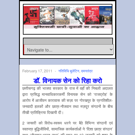
February 17, 2011
-
गतिविधि बुलेटिन
,
दमनतंत्र
डॉ. विनायक सेन को रिहा करो
छत्तीसगढ़ की भाजपा सरकार के राज में वहाँ की निचली अदालत
द्वारा प्रसिद्ध मानवाधिकारकर्मी विनायक सेन को ‘राजद्रोह’ के
आरोप में आजीवन कारावास की सज़ा पर गोरखपुर के प्रगतिशील-
जनवादी हलकों और छात्र-नौजवान तथा मज़दूर संगठनों के बीच
तीखी प्रतिक्रिया दिखायी दी।
2 जनवरी को विरोध-स्वरूप धरने पर बैठे विभिन्न संगठनों एवं
स्वतन्त्र बुद्धिजीवियों, सामाजिक कार्यकर्ताओं ने ‘दिशा छात्र संगठन’
तथा ‘नौजवान भारत सभा’ की पहल पर 10 जनवरी को शहर के