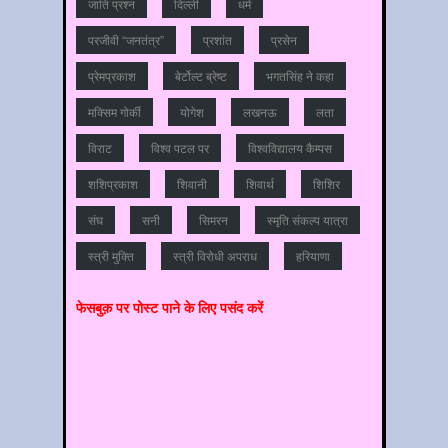
जाति प्रश्‍न
दिल्‍ली
धर्म
परजीवी “जनतंत्र”
प्रशांत
प्रसेन
प्रेमप्रकाश
बेर्टोल्ट ब्रेष्ट
भगतसिंह ने कहा
मक्सिम गोर्की
योगेश
लखनऊ
लता
विराट
विश्‍व पटल पर
विश्‍वविद्यालय कैम्‍पस
शशिप्रकाश
शिवानी
शिवार्थ
शिशिर
संघ
सनी
सिमरन
स्मृति संकल्प यात्रा
स्‍त्री मुक्ति
स्‍त्री विरोधी अपराध
हरियाणा
फेसबुक़ पर पोस्‍ट पाने के लिए पसंद करें