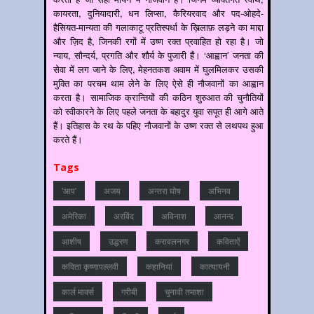
कायरता, दुनियादारी, धन लिप्सा, कैरियरवाद और पद-ओहदे-
हैसियत-मान्यता की गलाकाटू प्रतिस्पर्धा के ख़िलाफ़ लड़ने का माद्दा
और ज़िद है, जिनकी रगों में उष्ण रक्त प्रवाहित हो रहा है। जो
न्याय, सौन्दर्य, प्रगति और शौर्य के पुजारी हैं। ‘आह्वान’ जनता की
सेवा में लग जाने के लिए, मेहनतकश अवाम में घुलमिलकर उसकी
मुक्ति का परचम थाम लेने के लिए ऐसे ही नौजवानों का आह्वान
करता है। सामाजिक क्रान्तियों की कठिन शुरुआत की चुनौतियों
को स्वीकारने के लिए पहले जनता के बहादुर युवा सपूत ही आगे आते
हैं। इतिहास के रथ के पहिए नौजवानों के उष्ण रक्त से लथपथ हुआ
करते हैं।
Tags
'आप'
अजय
अन्‍तरा घोष
अभिनव
अमेरिका
अरविंद
अविनाश
आनन्‍द
आशीष
उद्धरण
करावलनगर
कविताऐं
कविता कृष्णापल्लवी
कहानियां
कात्‍यायनी
कार्ल मार्क्स
गरीबी
चुनावी तमाशा