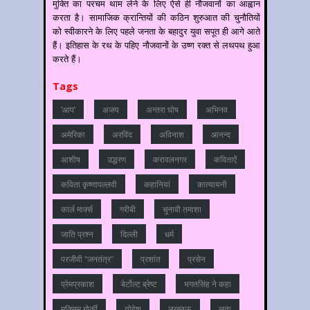
मुक्ति का परचम थाम लेने के लिए ऐसे ही नौजवानों का आह्वान
करता है। सामाजिक क्रान्तियों की कठिन शुरुआत की चुनौतियों
को स्वीकारने के लिए पहले जनता के बहादुर युवा सपूत ही आगे आते
हैं। इतिहास के रथ के पहिए नौजवानों के उष्ण रक्त से लथपथ हुआ
करते हैं।
Tags
'आप'
अजय
अन्‍तरा घोष
अभिनव
अमेरिका
अरविंद
अविनाश
आनन्‍द
आशीष
उद्धरण
करावलनगर
कविताऐं
कविता कृष्णापल्लवी
कहानियां
कात्‍यायनी
कार्ल मार्क्स
गरीबी
चुनावी तमाशा
जाति प्रश्‍न
दिल्‍ली
धर्म
परजीवी “जनतंत्र”
प्रशांत
प्रसेन
प्रेमप्रकाश
बेर्टोल्ट ब्रेष्ट
भगतसिंह ने कहा
मक्सिम गोर्की
योगेश
लखनऊ
लता