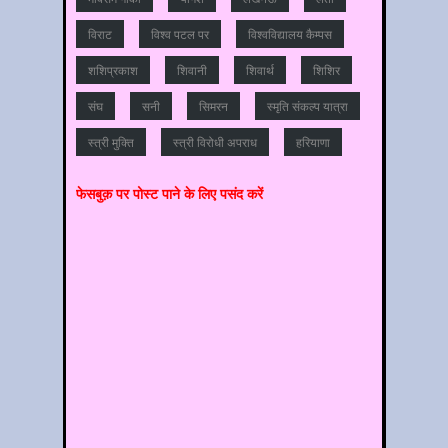
विराट
विश्‍व पटल पर
विश्‍वविद्यालय कैम्‍पस
शशिप्रकाश
शिवानी
शिवार्थ
शिशिर
संघ
सनी
सिमरन
स्मृति संकल्प यात्रा
स्‍त्री मुक्ति
स्‍त्री विरोधी अपराध
हरियाणा
फेसबुक़ पर पोस्‍ट पाने के लिए पसंद करें