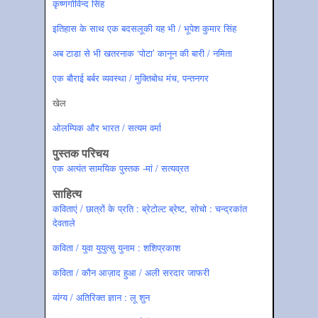
कृष्‍णगोविन्‍द सिंह
इतिहास के साथ एक बदसलूकी यह भी / भूपेश कुमार सिंह
अब टाडा से भी खतरनाक ‘पोटा’ कानून की बारी / नमिता
एक बौराई बर्बर व्‍यवस्‍था / मुक्तिबोध मंच, पन्‍तनगर
खेल
ओलम्पिक और भारत / सत्‍यम वर्मा
पुस्‍तक परिचय
एक अत्‍यंत सामयिक पुस्‍तक -मां / सत्‍यव्रत
साहित्‍य
कविताएं / छात्रों के प्रति : ब्रेटोल्‍ट ब्रेष्‍ट, सोचो : चन्‍द्रकांत
देवताले
कविता / युवा युयुत्‍सु युनाम : शशिप्रकाश
कविता / कौन आज़ाद हुआ / अली सरदार जाफरी
व्‍यंग्‍य / अतिरिक्‍त ज्ञान : लू शुन