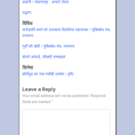
कहानी / यंत्रणागृह : अन्‍सर्ट टोलर
उद्धरण
विविध
करोड़पति बनने को ललचाता दिवालिया महानायक / मुक्तिबोध मंच,
पन्‍तनगर
गुर्दों की खेती / मुक्तिबोध मंच, पन्‍तनगर
बोलते आंकड़े, चीखती सच्‍चाइयां
सिनेमा
हॉलीवुड का नया मसीही उपदेश / दृष्टि
Leave a Reply
Your email address will not be published.
Required
fields are marked
*