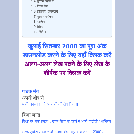
दुनिया जहान में
विशेष लेख
होशियार! खबरदार!
पुस्‍तक परिचय
साहित्‍य
विविध
सिनेमा
जुलाई सितम्‍बर 2000 का पूरा अंक
डाउनलोड करने के लिए यहाँ क्लिक करें
अलग-अलग लेख पढने के लिए लेख के
शीर्षक पर क्लिक करें
पाठक मंच
अपनी ओर से
भावी जनज्‍वार की अगवानी की तैयारी करो
शिक्षा जगत
शिक्षा पर नया हमला : उच्‍च शिक्षा के खर्च में भारी कटौती / अभिनव
उत्‍तरप्रदेश सरकार की उच्‍च शिक्षा सुधार योजना – 2000 /