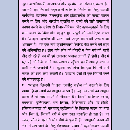
नूतन क्रान्तिकारी नवजागरण और प्रबोधन का शंखनाद करता है।
यह नयी क्रान्ति की नेतृत्वकारी शक्ति के निर्माण के लिए, उसकी
मार्गदर्शक वैज्ञानिक जीवनदृष्टि और इतिहासबोध की समझ कायम
करने के लिए और भारतीय क्रान्ति के रास्ते की सही समझदारी
कायम करने के उद्देश्य से विचार-विनिमय और बहस-मुबाहसे के लिए
आम जनता के विवेकशील बहादुर युवा सपूतों को आमन्त्रित करता
है। ‘आह्वान’ क्रान्ति की आत्मा को जागृत करने की ज़रूरत का
अहसास है। यह एक नयी क्रान्तिकारी स्पिरिट पैदा करने की तड़प
की अभिव्यक्ति है। लोग यदि लोहे की दीवारों में कैद नशे की गहरी
नींद सो रहे हैं, तब भी हमें लगातार आवाज़ लगानी ही होगी। नींद में
घुट रहे लोगों के कानों तक लगातार पहुँचती हमारी आवाज़ कभी न
कभी उन्हें जगायेगी ही। भूलना नहीं होगा कि एक चिंगारी सारे
जंगल को आग लगा सकती है। ‘आह्वान’ ऐसी ही एक चिंगारी बनने
को संकल्पबद्ध है।
‘आह्वान’ ज़िन्दगी के इस दमघोंटू माहौल को बदलने के लिए
तमाम ज़िन्दा लोगों का आह्वान करता है। यह उन सभी का आह्वान
करता है जो सही मायने में नौजवान हैं। जिनमें व्यक्तिगत स्वार्थ,
कायरता, दुनियादारी, धन लिप्सा, कैरियरवाद और पद-ओहदे-
हैसियत-मान्यता की गलाकाटू प्रतिस्पर्धा के ख़िलाफ़ लड़ने का माद्दा
और ज़िद है, जिनकी रगों में उष्ण रक्त प्रवाहित हो रहा है। जो
न्याय, सौन्दर्य, प्रगति और शौर्य के पुजारी हैं। ‘आह्वान’ जनता की
सेवा में लग जाने के लिए, मेहनतकश अवाम में घुलमिलकर उसकी