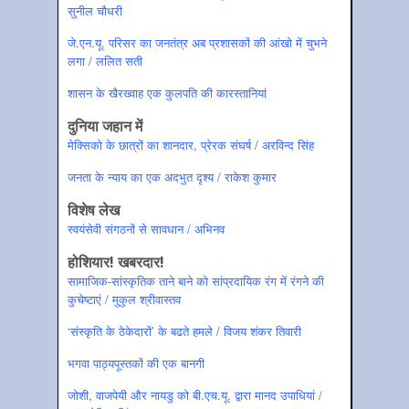
सुनील चौधरी
जे.एन.यू. परिसर का जनतंत्र अब प्रशासकों की आंखो में चुभने
लगा / ललित सती
शासन के खैरख्‍वाह एक कुल‍पति की कारस्‍तानियां
दुनिया जहान में
मेक्सिको के छात्रों का शानदार, प्रेरक संघर्ष / अरविन्‍द सिंह
जनता के न्‍याय का एक अदभुत दृश्‍य / राकेश कुमार
विशेष लेख
स्‍वयंसेवी संगठनों से सावधान / अभिनव
होशियार! खबरदार!
सामाजिक-सांस्‍कृतिक ताने बाने को सांप्रदायिक रंग में रंगने की
कुचेष्‍टाएं / मुकुल श्रीवास्‍तव
‘संस्‍कृति के ठेकेदारों’ के बढते हमले / विजय शंकर तिवारी
भगवा पाठ्यपूस्‍तकों की एक बानगी
जोशी, वाजपेयी और नायडु को बी.एच.यू. द्वारा मानद उपाधियां /