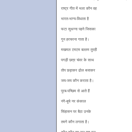
राष्ट्र गीत में भला कौन वह
भारत-भाग्य-विधाता है
फटा सुथन्ना पहने जिसका
गुन हरचरना गाता है।
मखमल टमटम बल्लम तुरही
पगड़ी छत्र चंवर के साथ
तोप छड़ाकर ढोल बजाकर
जय-जय कौन कराता है।
पूरब-पच्छिम से आते हैं
नंगे-बूचे नर कंकाल
सिंहासन पर बैठा उनके
तमगे कौन लगाता है।
कौन-कौन वह जन-गण-मन