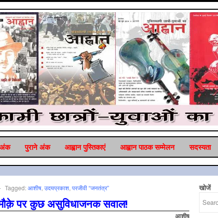
 अंक
पुराने अंक
आह्वान पुस्तिकाएं
आह्वान पाठक सम्‍मेलन
सदस्‍यता
खोजें
-
Tagged:
आशीष
,
उदयप्रकाश
,
परजीवी “जनतंत्र”
मौक़े पर कुछ असुविधाजनक सवाल!
आशीष