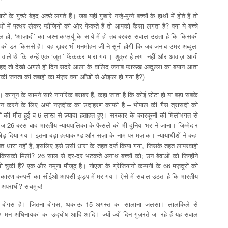
 के गुच्छे बेहद अच्छे लगते हैं। जब यही गुब्बारे नन्हे-मुन्ने बच्चों के हाथों में होते हैं तो
ों में पत्थर लेकर फौजियों की ओर फेंकते हैं तो आपको कैसा लगता है? क्या ये बच्चे
दील हो, ‘आज़ादी’ का जश्न कफ्ऱर्यू के साये में हो तब बरबस सवाल उठता है कि किसकी
दी’ को डर किससे है। यह ख़बर भी मनमोहन जी ने सुनी होगी कि जब जनाब उमर अब्दुला
ाले थे कि उन्हें एक ‘जूता’ फेंककर मारा गया। शुक्र है लगा नहीं और आवाज़ आयी
ी हद तो देखो अगले ही दिन सदरे आला के वालिद जनाब फारूख़ अब्दुल्ला का बयान आता
ाकी जनता की तबाही का मंज़र क्या आँखों से ओझल हो गया है?)
ै। कानून के सामने सारे नागरिक बराबर हैं, कहा जाता है कि कोई छोटा हो या बड़ा सबके
ंकन करने के लिए अभी नज़दीक का उदाहरण काफी है – भोपाल की गैस त्रासदी को
 की मौत हुई व 6 लाख से ज़्यादा हताहत हुए। सरकार के कारकूनों की मिलीभगत से
ज 26 बरस बाद भारतीय न्यायपालिका के फैसले को भी दुनिया भर ने जाना। जिम्मेदार
़ दिया गया। इतना बड़ा हत्याकाण्ड और सज़ा के नाम पर मज़ाक। न्यायाधीशों ने कहा
क्त धारा नहीं है, इसलिए इसे उसी धारा के तहत दर्ज किया गया, जिसके तहत लापरवाही
़ा किसको मिली? 26 साल से दर-दर भटकते अनाथ बच्चों को; उन बेवाओं को जिन्होंने
 चुकी हैं? एक और नमूना मौजूद है। नोएडा के ग्रेजियानो कम्पनी के 66 मज़दूरों को
ा। कारण कम्पनी का सीईओ आपसी झड़प में मर गया। ऐसे में सवाल उठता है कि भारतीय
द्ध अपराधी? सचमुच!
ऊ है, बोगस है। जितना बोगस, थकाऊ 15 अगस्त का सालाना जलसा। लालकिले से
मन अधिनायक’ का उद्घोष आदि-आदि। ज्यों-ज्यों दिन गुज़रते जा रहे हैं यह सवाल