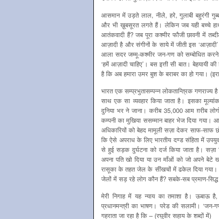
आसमान में उड़ते लाल, नीले, हरे, गुलाबी बहुरंगी गुब्बारों
और भी ख़ूबसूरत लगते हैं। लेकिन जब यही बच्चे हाथ
आतंकवादी हैं? जब पूरा कश्मीर फौजी छावनी में तब्
आज़ादी है और संगीनों के साये में जीती इस ‘आज़ा
आला सदर जम्मू-कश्मीर जन-गण को सम्बोधित करने व
‘हमें आज़ादी चाहिए’। बस इत्ती सी बात। बेहयायी क
है कि अब हमारा उमर बुश के बराबर का हो गया। (इर
भारत एक सम्प्रभुतासम्पन्न लोकतान्त्रिक गणराज्य ह
साथ एक सा व्यवहार किया जाता है। इसका मूल्या
दुनिया भर ने जाना। करीब 35,000 आम ग़रीब लोगों
कम्पनी का मुखिया ससम्मान बाहर भेज दिया गया। आ
अधिकारियों को बेहद मामूली सज़ा देकर साफ-साफ छोड
कि ऐसे अपराध के लिए भारतीय दण्ड संहिता में उपयु
से हुई सड़क दुर्घटना को दर्ज किया जाता है। सज
अपना पति खो दिया या उन माँओं को जो अपने बेटे खो
रासूका के तहत जेल के सींखचों में ढकेल दिया गय
जेलों में सड़ रहे लोग कौन हैं? सबके-सब प्रमाण-सि
मेरी निगाह में यह न्याय का तमाशा है। ऊबा
प्रधानमन्त्री का भाषण। परेड की सलामी। ‘जन-गण-
गहराता जा रहा है कि – (रघुवीर सहाय के शब्दों में)