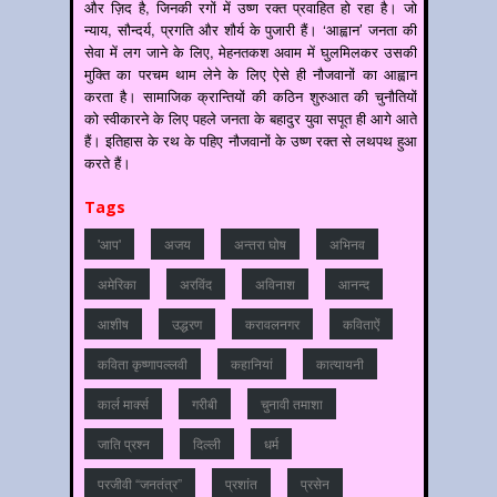
और ज़िद है, जिनकी रगों में उष्ण रक्त प्रवाहित हो रहा है। जो
न्याय, सौन्दर्य, प्रगति और शौर्य के पुजारी हैं। ‘आह्वान’ जनता की
सेवा में लग जाने के लिए, मेहनतकश अवाम में घुलमिलकर उसकी
मुक्ति का परचम थाम लेने के लिए ऐसे ही नौजवानों का आह्वान
करता है। सामाजिक क्रान्तियों की कठिन शुरुआत की चुनौतियों
को स्वीकारने के लिए पहले जनता के बहादुर युवा सपूत ही आगे आते
हैं। इतिहास के रथ के पहिए नौजवानों के उष्ण रक्त से लथपथ हुआ
करते हैं।
Tags
'आप'
अजय
अन्‍तरा घोष
अभिनव
अमेरिका
अरविंद
अविनाश
आनन्‍द
आशीष
उद्धरण
करावलनगर
कविताऐं
कविता कृष्णापल्लवी
कहानियां
कात्‍यायनी
कार्ल मार्क्स
गरीबी
चुनावी तमाशा
जाति प्रश्‍न
दिल्‍ली
धर्म
परजीवी “जनतंत्र”
प्रशांत
प्रसेन