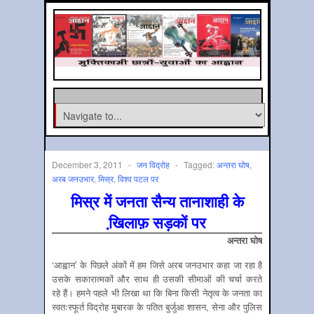
December 3, 2011
-
जन विद्रोह
-
Tagged:
अन्‍तरा घोष
,
अरब जनउभार
,
मिस्र
,
विश्‍व पटल पर
मिस्र में जनता सैन्य तानाशाही के
खि़लाफ़ सड़कों पर
अन्तरा घोष
‘आह्वान’ के पिछले अंकों में हम जिसे अरब जनउभार कहा जा रहा है
उसके सकारात्मकों और साथ ही उसकी सीमाओं की चर्चा करते
रहे हैं। हमने पहले भी लिखा था कि बिना किसी नेतृत्व के जनता का
स्वतःस्फूर्त विद्रोह मुबारक के पतित बुर्जुआ शासन, सेना और पुलिस