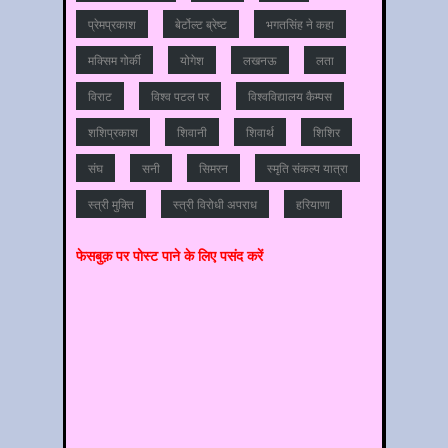
प्रेमप्रकाश
बेर्टोल्ट ब्रेष्ट
भगतसिंह ने कहा
मक्सिम गोर्की
योगेश
लखनऊ
लता
विराट
विश्‍व पटल पर
विश्‍वविद्यालय कैम्‍पस
शशिप्रकाश
शिवानी
शिवार्थ
शिशिर
संघ
सनी
सिमरन
स्मृति संकल्प यात्रा
स्‍त्री मुक्ति
स्‍त्री विरोधी अपराध
हरियाणा
फेसबुक़ पर पोस्‍ट पाने के लिए पसंद करें