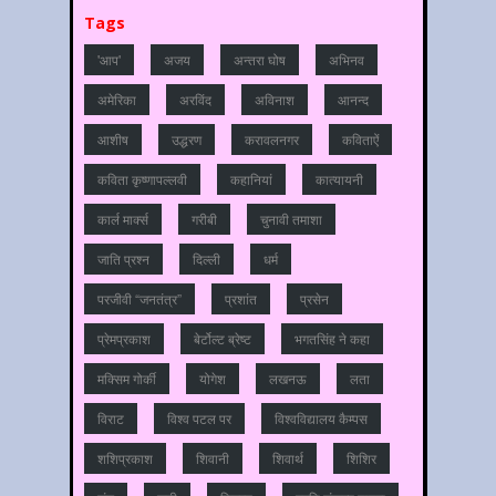
Tags
'आप'
अजय
अन्‍तरा घोष
अभिनव
अमेरिका
अरविंद
अविनाश
आनन्‍द
आशीष
उद्धरण
करावलनगर
कविताऐं
कविता कृष्णापल्लवी
कहानियां
कात्‍यायनी
कार्ल मार्क्स
गरीबी
चुनावी तमाशा
जाति प्रश्‍न
दिल्‍ली
धर्म
परजीवी “जनतंत्र”
प्रशांत
प्रसेन
प्रेमप्रकाश
बेर्टोल्ट ब्रेष्ट
भगतसिंह ने कहा
मक्सिम गोर्की
योगेश
लखनऊ
लता
विराट
विश्‍व पटल पर
विश्‍वविद्यालय कैम्‍पस
शशिप्रकाश
शिवानी
शिवार्थ
शिशिर