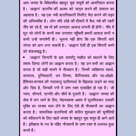
आम जनता के विवेकशील बहादुर युवा सपूतों को आमन्त्रित करता
है। ‘आह्वान’ क्रान्ति की आत्मा को जागृत करने की ज़रूरत का
अहसास है। यह एक नयी क्रान्तिकारी स्पिरिट पैदा करने की तड़प
की अभिव्यक्ति है। लोग यदि लोहे की दीवारों में कैद नशे की गहरी
नींद सो रहे हैं, तब भी हमें लगातार आवाज़ लगानी ही होगी। नींद में
घुट रहे लोगों के कानों तक लगातार पहुँचती हमारी आवाज़ कभी न
कभी उन्हें जगायेगी ही। भूलना नहीं होगा कि एक चिंगारी सारे
जंगल को आग लगा सकती है। ‘आह्वान’ ऐसी ही एक चिंगारी बनने
को संकल्पबद्ध है।
‘आह्वान’ ज़िन्दगी के इस दमघोंटू माहौल को बदलने के लिए
तमाम ज़िन्दा लोगों का आह्वान करता है। यह उन सभी का आह्वान
करता है जो सही मायने में नौजवान हैं। जिनमें व्यक्तिगत स्वार्थ,
कायरता, दुनियादारी, धन लिप्सा, कैरियरवाद और पद-ओहदे-
हैसियत-मान्यता की गलाकाटू प्रतिस्पर्धा के ख़िलाफ़ लड़ने का माद्दा
और ज़िद है, जिनकी रगों में उष्ण रक्त प्रवाहित हो रहा है। जो
न्याय, सौन्दर्य, प्रगति और शौर्य के पुजारी हैं। ‘आह्वान’ जनता की
सेवा में लग जाने के लिए, मेहनतकश अवाम में घुलमिलकर उसकी
मुक्ति का परचम थाम लेने के लिए ऐसे ही नौजवानों का आह्वान
करता है। सामाजिक क्रान्तियों की कठिन शुरुआत की चुनौतियों
को स्वीकारने के लिए पहले जनता के बहादुर युवा सपूत ही आगे आते
हैं। इतिहास के रथ के पहिए नौजवानों के उष्ण रक्त से लथपथ हुआ
करते हैं।