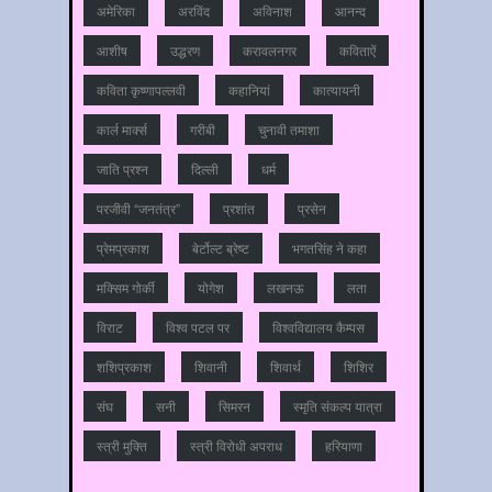
अमेरिका
अरविंद
अविनाश
आनन्‍द
आशीष
उद्धरण
करावलनगर
कविताऐं
कविता कृष्णापल्लवी
कहानियां
कात्‍यायनी
कार्ल मार्क्स
गरीबी
चुनावी तमाशा
जाति प्रश्‍न
दिल्‍ली
धर्म
परजीवी “जनतंत्र”
प्रशांत
प्रसेन
प्रेमप्रकाश
बेर्टोल्ट ब्रेष्ट
भगतसिंह ने कहा
मक्सिम गोर्की
योगेश
लखनऊ
लता
विराट
विश्‍व पटल पर
विश्‍वविद्यालय कैम्‍पस
शशिप्रकाश
शिवानी
शिवार्थ
शिशिर
संघ
सनी
सिमरन
स्मृति संकल्प यात्रा
स्‍त्री मुक्ति
स्‍त्री विरोधी अपराध
हरियाणा