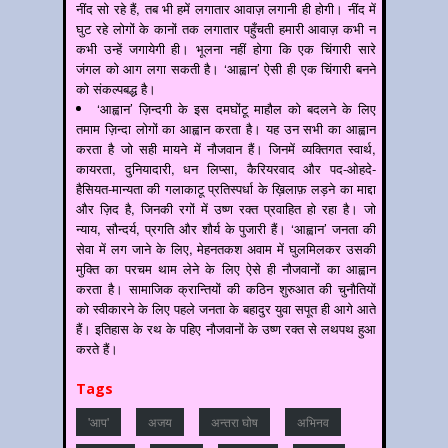
नींद सो रहे हैं, तब भी हमें लगातार आवाज़ लगानी ही होगी। नींद में
घुट रहे लोगों के कानों तक लगातार पहुँचती हमारी आवाज़ कभी न
कभी उन्हें जगायेगी ही। भूलना नहीं होगा कि एक चिंगारी सारे
जंगल को आग लगा सकती है। ‘आह्वान’ ऐसी ही एक चिंगारी बनने
को संकल्पबद्ध है।
‘आह्वान’ ज़िन्दगी के इस दमघोंटू माहौल को बदलने के लिए
तमाम ज़िन्दा लोगों का आह्वान करता है। यह उन सभी का आह्वान
करता है जो सही मायने में नौजवान हैं। जिनमें व्यक्तिगत स्वार्थ,
कायरता, दुनियादारी, धन लिप्सा, कैरियरवाद और पद-ओहदे-
हैसियत-मान्यता की गलाकाटू प्रतिस्पर्धा के ख़िलाफ़ लड़ने का माद्दा
और ज़िद है, जिनकी रगों में उष्ण रक्त प्रवाहित हो रहा है। जो
न्याय, सौन्दर्य, प्रगति और शौर्य के पुजारी हैं। ‘आह्वान’ जनता की
सेवा में लग जाने के लिए, मेहनतकश अवाम में घुलमिलकर उसकी
मुक्ति का परचम थाम लेने के लिए ऐसे ही नौजवानों का आह्वान
करता है। सामाजिक क्रान्तियों की कठिन शुरुआत की चुनौतियों
को स्वीकारने के लिए पहले जनता के बहादुर युवा सपूत ही आगे आते
हैं। इतिहास के रथ के पहिए नौजवानों के उष्ण रक्त से लथपथ हुआ
करते हैं।
Tags
'आप'
अजय
अन्‍तरा घोष
अभिनव