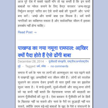
आज पूरे देश में सबसे पहली माँग तो यह बनती है कि इन सभी
बाबाओं पर नकेल कसने के लिए केंद्र सरकार ‘अन्ध-श्रद्धा
निर्मूलन कानून’ पारित कर ऐसे सभी बाबों की ‘दुकानें’ और ‘धन्धे’
बन्द करें। ‘अच्छे और सच्चे’ बाबा एक मिथक है। धर्म सभी
नागरिकों का व्यक्तिगत मसला है और सार्वजानिक जीवन में इसका
हस्तक्षेप नहीं होना चाहिए।
Read Post →
पाखण्ड का नया नमूना रामपाल: आखि़र
क्यों पैदा होते हैं ऐसे ढोंगी बाबा
December 28, 2014
-
पूंजीवादी संस्‍कृति
,
राष्‍ट्रीय/अर्न्‍तराष्‍ट्रीय
मुद्दे
-
Tagged:
धर्म
,
रमेश
-
no comments
समाज में धर्म के नाम पर लागों को आत्मसुधार का पाठ पढ़ाने वाले
ये पाखण्डी ख़ुद अय्याशियों भरा जीवन जीते हैं। लोगों को परलोक
सुधारने का लालच देकर इनकी तो सात पुश्तों तक का इहलोक
सुधर जाता है। ये पण्डे-पुजारी, मुल्ले-मौलवी और साधु-सन्त लोगों
को यह कभी नहीं बताते कि मेहनतकश जनता की बदहाली का
कारण पूँजीपतियों की लूट है। ऐसा बताकर ये पूँजीपति वर्ग के हितों
के खि़लाफ़ नहीं जा सकते और स्वयं के पैरों पर कुल्हाड़ी नहीं मार
सकते, क्योंकि तमाम बड़े-बड़े बाबाओं के ख़ुद के पैसे व संसाधनों के