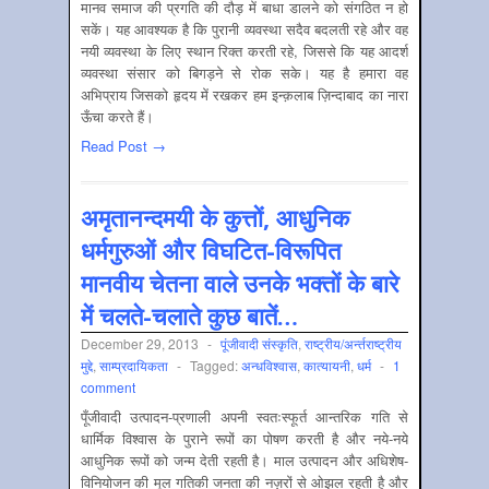
मानव समाज की प्रगति की दौड़ में बाधा डालने को संगठित न हो
सकें। यह आवश्यक है कि पुरानी व्यवस्था सदैव बदलती रहे और वह
नयी व्यवस्था के लिए स्थान रिक्त करती रहे, जिससे कि यह आदर्श
व्यवस्था संसार को बिगड़ने से रोक सके। यह है हमारा वह
अभिप्राय जिसको हृदय में रखकर हम इन्‍क़लाब ज़िन्दाबाद का नारा
ऊँचा करते हैं।
Read Post →
अमृतानन्दमयी के कुत्तों, आधुनिक
धर्मगुरुओं और विघटित-विरूपित
मानवीय चेतना वाले उनके भक्तों के बारे
में चलते-चलाते कुछ बातें…
December 29, 2013
-
पूंजीवादी संस्‍कृति
,
राष्‍ट्रीय/अर्न्‍तराष्‍ट्रीय
मुद्दे
,
साम्‍प्रदायिकता
-
Tagged:
अन्‍धविश्‍वास
,
कात्‍यायनी
,
धर्म
-
1
comment
पूँजीवादी उत्पादन-प्रणाली अपनी स्वतःस्फूर्त आन्तरिक गति से
धार्मिक विश्वास के पुराने रूपों का पोषण करती है और नये-नये
आधुनिक रूपों को जन्म देती रहती है। माल उत्पादन और अधिशेष-
विनियोजन की मूल गतिकी जनता की नज़रों से ओझल रहती है और