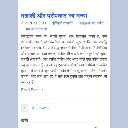
दलाली और परोपकार का धन्धा
August 28, 2011
-
पूंजीवादी संस्‍कृति
-
Tagged:
धर्म
,
नवीन
-
no comments
करोड़पति बनने की सबसे पुरानी और बेहतरीन कला है, एक
सर्वव्यापी, सबकी रक्षा करने वाला, सबको सुख, शान्ति और समृद्धि
(तरक्की) देने वाले उस दयालु ईश्वर से मिलाने के काम में बिचौलिये
और दलाल का धंधा करना! ज़ाहिर सी बात है सभी मनुष्यों को सुख-
समृद्धी (तरक्की) और शान्ति चाहिए और अगर कोई कुछ फीस लेकर
यह काम करता है तब तो यह एक तरह से परोपकारी धंधेवाला व्यक्ति
हुआ! परोपकार के इस धन्धे में सदियों से साधु-सन्त, पंडित, मौलवी,
पादरी, और बाबा लगे हुए हैं और दिन-दुगुनी रात-चौगुनी तरक्की भी
कर रहे हैं।
Read Post →
1
2
Next »
खोजें