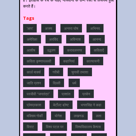
करते हैं।
Tags
'आप'
अजय
अन्‍तरा घोष
अभिनव
अमेरिका
अरविंद
अविनाश
आनन्‍द
आशीष
उद्धरण
करावलनगर
कविताऐं
कविता कृष्णापल्लवी
कहानियां
कात्‍यायनी
कार्ल मार्क्स
गरीबी
चुनावी तमाशा
जाति प्रश्‍न
दिल्‍ली
धर्म
परजीवी “जनतंत्र”
प्रशांत
प्रसेन
प्रेमप्रकाश
बेर्टोल्ट ब्रेष्ट
भगतसिंह ने कहा
मक्सिम गोर्की
योगेश
लखनऊ
लता
विराट
विश्‍व पटल पर
विश्‍वविद्यालय कैम्‍पस