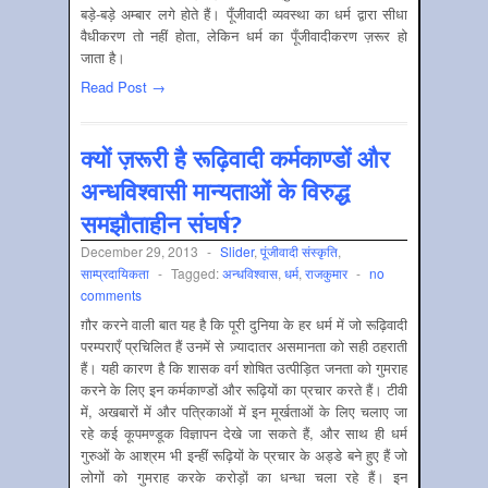
बड़े-बड़े अम्बार लगे होते हैं। पूँजीवादी व्यवस्था का धर्म द्वारा सीधा
वैधीकरण तो नहीं होता, लेकिन धर्म का पूँजीवादीकरण ज़रूर हो
जाता है।
Read Post →
क्यों ज़रूरी है रूढ़िवादी कर्मकाण्डों और
अन्धविश्वासी मान्यताओं के विरुद्ध
समझौताहीन संघर्ष?
December 29, 2013
-
Slider
,
पूंजीवादी संस्‍कृति
,
साम्‍प्रदायिकता
-
Tagged:
अन्‍धविश्‍वास
,
धर्म
,
राजकुमार
-
no
comments
ग़ौर करने वाली बात यह है कि पूरी दुनिया के हर धर्म में जो रूढ़िवादी
परम्पराएँ प्रचिलित हैं उनमें से ज़्यादातर असमानता को सही ठहराती
हैं। यही कारण है कि शासक वर्ग शोषित उत्पीड़ित जनता को गुमराह
करने के लिए इन कर्मकाण्डों और रूढ़ियों का प्रचार करते हैं। टीवी
में, अखबारों में और पत्रिकाओं में इन मूर्खताओं के लिए चलाए जा
रहे कई कूपमण्डूक विज्ञापन देखे जा सकते हैं, और साथ ही धर्म
गुरुओं के आश्रम भी इन्हीं रूढ़ियों के प्रचार के अड्डे बने हुए हैं जो
लोगों को गुमराह करके करोड़ों का धन्धा चला रहे हैं। इन