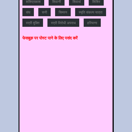
शशिप्रकाश
शिवानी
शिवार्थ
शिशिर
संघ
सनी
सिमरन
स्मृति संकल्प यात्रा
स्‍त्री मुक्ति
स्‍त्री विरोधी अपराध
हरियाणा
फेसबुक़ पर पोस्‍ट पाने के लिए पसंद करें