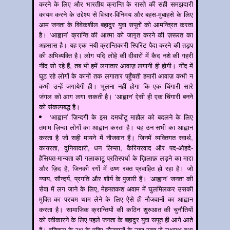
करने के लिए और भारतीय क्रान्ति के रास्ते की सही समझदारी
कायम करने के उद्देश्य से विचार-विनिमय और बहस-मुबाहसे के लिए
आम जनता के विवेकशील बहादुर युवा सपूतों को आमन्त्रित करता
है। ‘आह्वान’ क्रान्ति की आत्मा को जागृत करने की ज़रूरत का
अहसास है। यह एक नयी क्रान्तिकारी स्पिरिट पैदा करने की तड़प
की अभिव्यक्ति है। लोग यदि लोहे की दीवारों में कैद नशे की गहरी
नींद सो रहे हैं, तब भी हमें लगातार आवाज़ लगानी ही होगी। नींद में
घुट रहे लोगों के कानों तक लगातार पहुँचती हमारी आवाज़ कभी न
कभी उन्हें जगायेगी ही। भूलना नहीं होगा कि एक चिंगारी सारे
जंगल को आग लगा सकती है। ‘आह्वान’ ऐसी ही एक चिंगारी बनने
को संकल्पबद्ध है।
‘आह्वान’ ज़िन्दगी के इस दमघोंटू माहौल को बदलने के लिए
तमाम ज़िन्दा लोगों का आह्वान करता है। यह उन सभी का आह्वान
करता है जो सही मायने में नौजवान हैं। जिनमें व्यक्तिगत स्वार्थ,
कायरता, दुनियादारी, धन लिप्सा, कैरियरवाद और पद-ओहदे-
हैसियत-मान्यता की गलाकाटू प्रतिस्पर्धा के ख़िलाफ़ लड़ने का माद्दा
और ज़िद है, जिनकी रगों में उष्ण रक्त प्रवाहित हो रहा है। जो
न्याय, सौन्दर्य, प्रगति और शौर्य के पुजारी हैं। ‘आह्वान’ जनता की
सेवा में लग जाने के लिए, मेहनतकश अवाम में घुलमिलकर उसकी
मुक्ति का परचम थाम लेने के लिए ऐसे ही नौजवानों का आह्वान
करता है। सामाजिक क्रान्तियों की कठिन शुरुआत की चुनौतियों
को स्वीकारने के लिए पहले जनता के बहादुर युवा सपूत ही आगे आते
हैं। इतिहास के रथ के पहिए नौजवानों के उष्ण रक्त से लथपथ हुआ