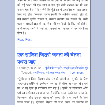
‘ज्ञान’ या फिर अपने चेलों-भक्तों के दुखों के निवारण के लिए प्रदान
की गई ‘सेवा’ भी एक माल है और इन सभी बाबाओं का भी एक
बाज़ार होता है। लेकिन जैसे कि पूँजीवाद में उत्पादित हर माल सबके
लिए नहीं होता (जिसकी कूव्वत (यानी कि आर्थिक क्षमता) होती है,
वही उसको ख़रीद सकता है, उसका उपभोग कर सकता है), उसी
प्रकार बाबाओं द्वारा दी गई ‘सेवा’ भी हर किसी के लिए नहीं होती।
सीधे-सपाट शब्दों में कहें तो, बाबाओं का बाज़ार भी वर्ग-विभाजित
होता है।
Read Post →
एक साजि़श जिससे जनता की चेतना
पथरा जाए
February 28, 2012
-
पूंजीवादी संस्‍कृति
,
राष्‍ट्रीय/अर्न्‍तराष्‍ट्रीय मुद्दे
-
Tagged:
अन्‍धविश्‍वास
,
धर्म
,
लालचन्द्र
,
संघ
-
1 comment
‘‘पूँजीवाद न सिर्फ विज्ञान और उसकी खोजों का मुनाफ़े के लिए
आदमखोर तरीके से इस्तेमाल कर रहा है बल्कि आध्यात्म और धर्म
का भी वह ऐसा ही इस्तेमाल कर रहा है। इसमें आध्यत्मिकता और
धर्म का इस्तेमाल ज़्यादा घातक है क्योंकि इसका इस्तेमाल जनता के
नियन्त्रण और उसकी चेतना को कुन्द और दास बनाने के लिए
किया जाता है। पूँजीवाद विज्ञान की सभी नेमतों का उपयोग तो